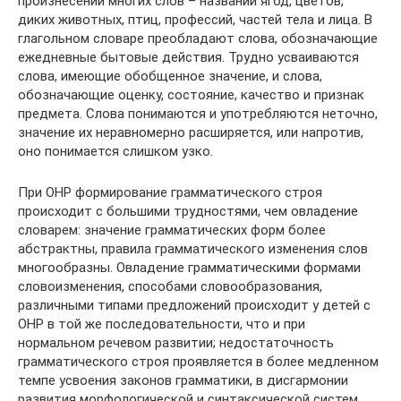
произнесении многих слов – названий ягод, цветов,
диких животных, птиц, профессий, частей тела и лица. В
глагольном словаре преобладают слова, обозначающие
ежедневные бытовые действия. Трудно усваиваются
слова, имеющие обобщенное значение, и слова,
обозначающие оценку, состояние, качество и признак
предмета. Слова понимаются и употребляются неточно,
значение их неравномерно расширяется, или напротив,
оно понимается слишком узко.
При ОНР формирование грамматического строя
происходит с большими трудностями, чем овладение
словарем: значение грамматических форм более
абстрактны, правила грамматического изменения слов
многообразны. Овладение грамматическими формами
словоизменения, способами словообразования,
различными типами предложений происходит у детей с
ОНР в той же последовательности, что и при
нормальном речевом развитии; недостаточность
грамматического строя проявляется в более медленном
темпе усвоения законов грамматики, в дисгармонии
развития морфологической и синтаксической систем