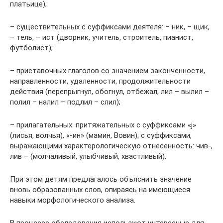
платьице);
– существительных с суффиксами деятеля: – ник, – щик,
– тель, – ист (дворник, учитель, строитель, пианист,
футболист);
– приставочных глаголов со значением законченности,
направленности, удаленности, продолжительности
действия (перепрыгнул, обогнул, отбежал; лил – вылил –
полил – налил – подлил – слил);
– прилагательных: притяжательных с суффиксами «j»
(лисья, волчья), «-ин» (мамин, Вовин); с суффиксами,
выражающими характерологическую отнесенность: чив-,
лив – (молчаливый, улыбчивый, хвастливый).
При этом детям предлагалось объяснить значение
вновь образованных слов, опираясь на имеющиеся
навыки морфологического анализа.