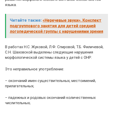
языка.
Читайте также:
«Неречевые звуки». Конспект
подгруппового занятия для детей средней
логопедической группы с нарушениями зрения
В работах Н.С. Жуковой, Л.Ф. Спировой, Т.Б. Филичевой,
С.Н. Шаховской выделены следующие нарушения
морфологической системы языка у детей с ОНР:
Это неправильное употребление:
– окончаний имен существительных, местоимений,
прилагательных;
– падежных и родовых окончаний количественных
числительных;