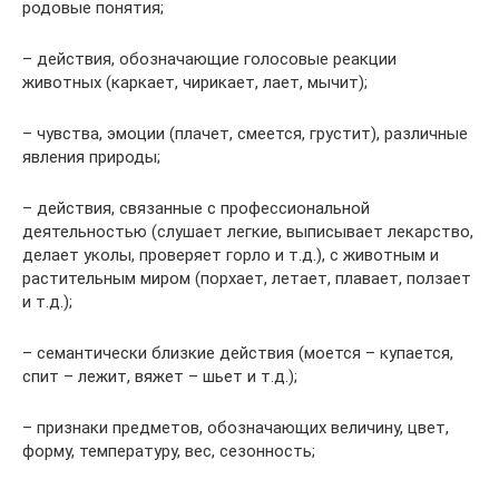
родовые понятия;
– действия, обозначающие голосовые реакции
животных (каркает, чирикает, лает, мычит);
– чувства, эмоции (плачет, смеется, грустит), различные
явления природы;
– действия, связанные с профессиональной
деятельностью (слушает легкие, выписывает лекарство,
делает уколы, проверяет горло и т.д.), с животным и
растительным миром (порхает, летает, плавает, ползает
и т.д.);
– семантически близкие действия (моется – купается,
спит – лежит, вяжет – шьет и т.д.);
– признаки предметов, обозначающих величину, цвет,
форму, температуру, вес, сезонность;