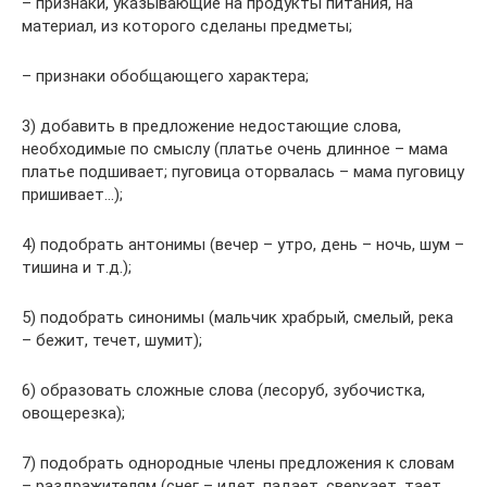
– признаки, указывающие на продукты питания, на
материал, из которого сделаны предметы;
– признаки обобщающего характера;
3) добавить в предложение недостающие слова,
необходимые по смыслу (платье очень длинное – мама
платье подшивает; пуговица оторвалась – мама пуговицу
пришивает…);
4) подобрать антонимы (вечер – утро, день – ночь, шум –
тишина и т.д.);
5) подобрать синонимы (мальчик храбрый, смелый, река
– бежит, течет, шумит);
6) образовать сложные слова (лесоруб, зубочистка,
овощерезка);
7) подобрать однородные члены предложения к словам
– раздражителям (снег – идет, падает, сверкает, тает,