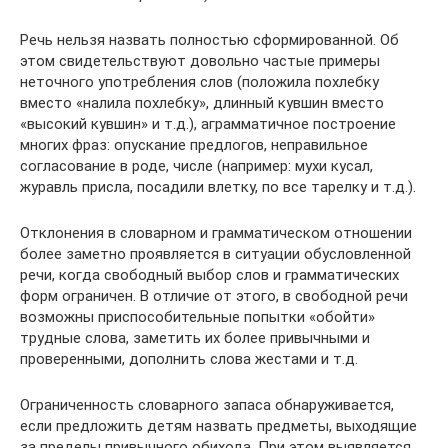
Речь нельзя назвать полностью сформированной. Об
этом свидетельствуют довольно частые примеры
неточного употребления слов (положила похлебку
вместо «налила похлебку», длинный кувшин вместо
«высокий кувшин» и т.д.), аграмматичное построение
многих фраз: опускание предлогов, неправильное
согласование в роде, числе (например: мухи кусал,
журавль присла, посадили влетку, по все тарелку и т.д.).
Отклонения в словарном и грамматическом отношении
более заметно проявляется в ситуации обусловленной
речи, когда свободный выбор слов и грамматических
форм ограничен. В отличие от этого, в свободной речи
возможны приспособительные попытки «обойти»
трудные слова, заметить их более привычными и
проверенными, дополнить слова жестами и т.д.
Ограниченность словарного запаса обнаруживается,
если предложить детям назвать предметы, выходящие
за пределы привычного обихода. При этом выявляется,