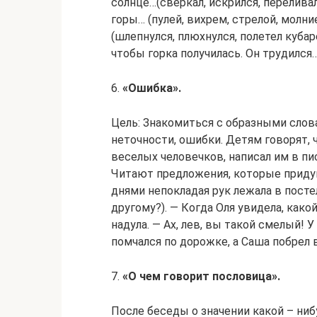
солнце…(сверкал, искрился, переливал
горы… (пулей, вихрем, стрелой, молни
(шлепнулся, плюхнулся, полетел кубаре
чтобы горка получилась. Он трудился….
6.
«Ошибка».
Цель: Знакомиться с образными сло
неточности, ошибки. Детям говорят, 
веселых человечков, написал им в пи
Читают предложения, которые приду
днями непокладая рук лежала в посте
другому?). — Когда Оля увидела, како
надула. — Ах, лев, вы такой смелый! У
помчался по дорожке, а Саша побрел 
7.
«О чем говорит пословица».
После беседы о значении какой – ни