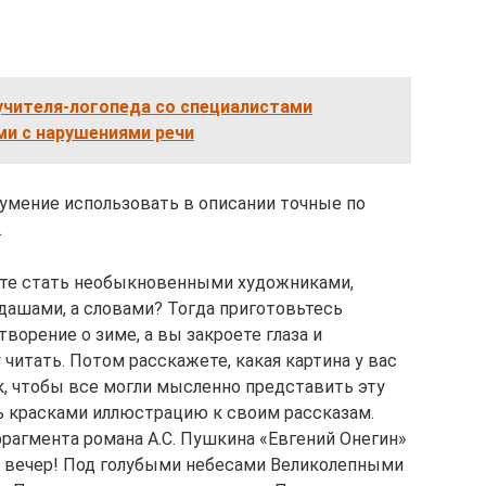
учителя-логопеда со специалистами
ми с нарушениями речи
 умение использовать в описании точные по
.
тите стать необыкновенными художниками,
дашами, а словами? Тогда приготовьтесь
ворение о зиме, а вы закроете глаза и
 читать. Потом расскажете, какая картина у вас
к, чтобы все могли мысленно представить эту
ть красками иллюстрацию к своим рассказам.
фрагмента романа А.С. Пушкина «Евгений Онегин»
й вечер! Под голубыми небесами Великолепными