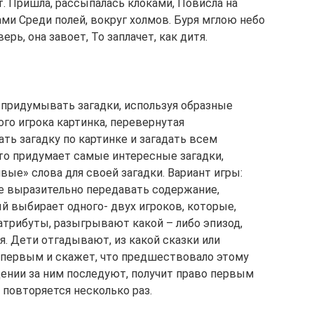
т. Пришла, рассыпалась клоками, Повисла на
ми Среди полей, вокруг холмов. Буря мглою небо
ерь, она завоет, То заплачет, как дитя.
 придумывать загадки, используя образные
ого игрока картинка, перевернутая
ть загадку по картинке и загадать всем
то придумает самые интересные загадки,
вые» слова для своей загадки. Вариант игры:
е выразительно передавать содержание,
й выбирает одного- двух игроков, которые,
 атрибуты, разыгрывают какой – либо эпизод,
я. Дети отгадывают, из какой сказки или
т первым и скажет, что предшествовало этому
дении за ним последуют, получит право первым
 повторяется несколько раз.