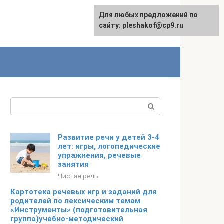
Для любых предложений по
сайту: pleshakof@cp9.ru
Поиск:
Развитие речи у детей 3-4
лет: игры, логопедические
упражнения, речевые
занятия
Чистая речь
Картотека речевых игр и заданий для
родителей по лексическим темам
«Инструменты» (подготовительная
группа)учебно-методический