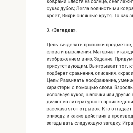
коврами Блестя на солнце, снег лежи
суках дубов; Легла волнистыми ковра
кроет, Вихри снежные крутя; То как зв
3. «
Загадка».
Цель: выделять признаки предметов,
слова и выражения. Материал: у кажд
изображением вниз. Задание: Придума
присутствующим. Выигрывает тот, к
подберет сравнения, описания, «краси
Цель: Развивать воображение, умени
характеры с помощью слова. Взрослы
используя кукол, шапочки или другие
диалог из литературного произведени
рассказа этот отрывок. Кто отгадае
эпизоду, и какие действия в произве
загадывать следующую загадку. Игра