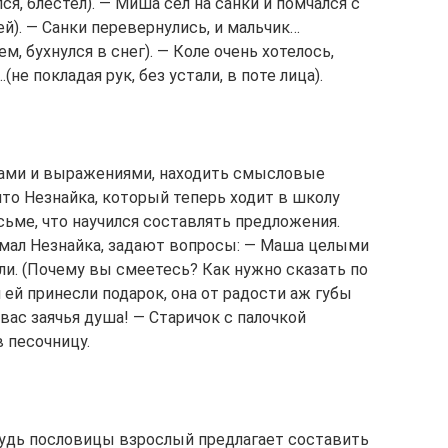
ся, блестел). — Миша сел на санки и помчался с
ей). — Санки перевернулись, и мальчик…
м, бухнулся в снег). — Коле очень хотелось,
(не покладая рук, без устали, в поте лица).
вами и выражениями, находить смысловые
что Незнайка, который теперь ходит в школу
сьме, что научился составлять предложения.
мал Незнайка, задают вопросы: — Маша целыми
ли. (Почему вы смеетесь? Как нужно сказать по
й ей принесли подарок, она от радости аж губы
 вас заячья душа! — Старичок с палочкой
в песочницу.
будь пословицы взрослый предлагает составить