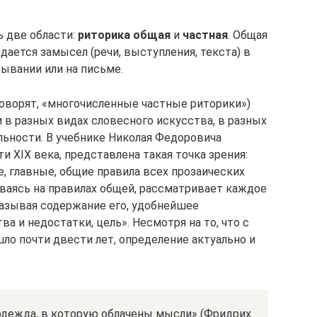
ь две области:
риторика общая
и
частная
. Общая
дается замысел (речи, выступления, текста) в
ывании или на письме.
 говорят, «многочисленные частные риторики»)
 в разных видах словесного искусства, в разных
льности. В учебнике Николая Федоровича
и XIX века, представлена такая точка зрения:
, главные, общие правила всех прозаических
ываясь на правилах общей, рассматривает каждое
казывая содержание его, удобнейшее
а и недостатки, цель». Несмотря на то, что с
ло почти двести лет, определение актуально и
 одежда, в которую облачены мысли» (Фридрих