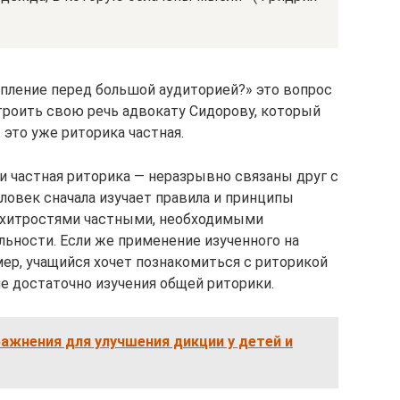
пление перед большой аудиторией?» это вопрос
строить свою речь адвокату Сидорову, который
это уже риторика частная.
 и частная риторика — неразрывно связаны друг с
ловек сначала изучает правила и принципы
т хитростями частными, необходимыми
льности. Если же применение изученного на
мер, учащийся хочет познакомиться с риторикой
не достаточно изучения общей риторики.
ажнения для улучшения дикции у детей и