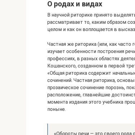
О родах и видах
В научной риторике принято выделят
рассматривает то, каким образом соз
целом и как он воплощается в высказ
Частная же риторика (или, как часто
изучает особенности построения речи
профессиях, в разных областях деяте
Кошанского, созданном в первой трет
«Общая риторика содержит начальные
сочинений. Частная риторика, основ
прозаическое сочинение порознь, по
расположение, главнейшие достоинств
момента издания этого учебника прош
поныне.
«Обороты речи — это своего рода