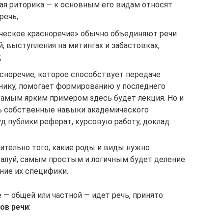
ая риторика — к основным его видам относят
речь;
ческое красноречие» обычно объединяют речи
, выступления на митингах и забастовках,
;
асноречие, которое способствует передаче
енику, помогает формированию у последнего
Самым ярким примером здесь будет лекция. Но и
ь собственные навыки академического
д публики реферат, курсовую работу, доклад.
ительно того, какие роды и виды нужно
жалуй, самым простым и логичным будет деление
ние их специфики.
е — общей или частной — идет речь, принято
ов речи
: