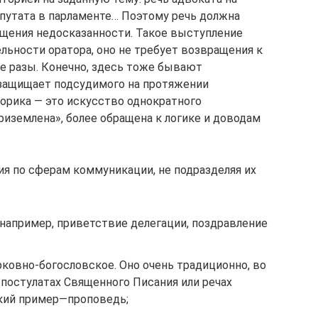
путата в парламенте… Поэтому речь должна
щения недосказанности. Такое выступление
льности оратора, оно не требует возвращения к
ые разы. Конечно, здесь тоже бывают
 защищает подсудимого на протяжении
торика — это искусство однократного
приземлена», более обращена к логике и доводам
ия по сферам коммуникации, не подразделяя их
 например, приветствие делегации, поздравление
рковно-богословское. Оно очень традиционно, во
 постулатах Священного Писания или речах
кий пример—проповедь;