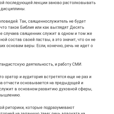
аждой последующей лекции заново растолковывать
й дисциплины.
оповедей. Так, священнослужитель не будет
что такое Библия или как выглядят Десять
ве случаев священник служит в одном и том же
ной состав своей паствы, а это значит, что он не
 основам веры. Если, конечно, речь не идет о
гандистскую деятельность, и работу СМИ.
то оратор и аудитория встретятся еще не раз и
ча отчасти основывается на предыдущей и
служит в основном развитию духовной сферы,
 мышлению.
ной риторики, которые подразумевают
торией на заданную тему: речь адвоката на