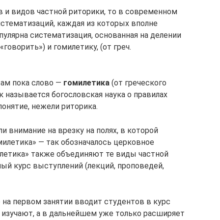
в и видов частной риторики, то в современном
стематизаций, каждая из которых вполне
пулярна систематизация, основанная на делении
«говорить») и гомилетику, (от греч.
вам пока слово —
гомилетика
(от греческого
ак называется богословская наука о правилах
понятие, нежели риторика.
и внимание на врезку на полях, в которой
милетика» — так обозначалось церковное
илетика» также объединяют те виды частной
лый курс выступлений (лекций, проповедей,
 на первом занятии вводит студентов в курс
ни изучают, а в дальнейшем уже только расширяет