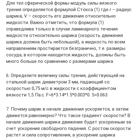
Для тел сферической формы модуль силы вязкого
трения определяется формулой Стокса (1) где r – радиус
шарика; V – скорость его движения относительно
жидкости. Важно отметить, что формула (1)
справедлива только в случае ламинарного течения
жидкости относительно шарика (скорость движения
шарика должна быть небольшой), а жидкость по всем
направлениям простирается безгранично, т.е. размеры
сосуда, в котором находится жидкость, должны быть
много больше по сравнению с размерами шарика.
6. Определите величину силы трения, действующей на
стальной шарик диаметром 3 мм, падающий со
скоростью 0,75 м/с в жидкости с коэффициентом
вязкости 1,5 Па.с. F=6*3.14*1.5*0.003*0. 5=0.063
7. Почему шарик в начале движения ускоряется, а затем
движется равномерно? Что такое градиент скорости? В
начале движения шарика движение будет ускоренным за
счет ускорения свободного падения. С ростом скорости
растет и сила сопротивления, а ускорение шарика