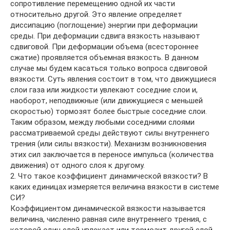
сопротивление перемещению одной их части
относительно другой. Это явление определяет
диссипацию (поглощение) энергии при деформации
среды. При деформации сдвига вязкость называют
сдвиговой. При деформации объема (всестороннее
сжатие) проявляется объемная вязкость. В данном
случае мы будем касаться только вопроса сдвиговой
вязкости. Суть явления состоит в том, что движущиеся
слои газа или жидкости увлекают соседние слои и,
наоборот, неподвижные (или движущиеся с меньшей
скоростью) тормозят более быстрые соседние слои.
Таким образом, между любыми соседними слоями
рассматриваемой среды действуют силы внутреннего
трения (или силы вязкости). Механизм возникновения
этих сил заключается в переносе импульса (количества
движения) от одного слоя к другому.
2. Что такое коэффициент динамической вязкости? В
каких единицах измеряется величина вязкости в системе
СИ?
Коэффициентом динамической вязкости называется
величина, численно равная силе внутреннего трения, с
которой один слой увлекает или тормозит другой слой