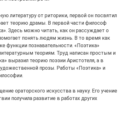
ую литературу от риторики, первой он посвятил
ирает теорию драмы. В первой части философ
а». Здесь можно читать, как он рассуждает о
 помогает понять людям жизнь. В то время как
ике функции познавательности. «Поэтика»
итературным теориям. Труд написан простым и
а» выразил теорию поэзии Аристотеля, а в
художественной прозы. Работы «Поэтика» и
илософии.
ение ораторского искусства в науку. Его учение
вии получила развитие в работах других