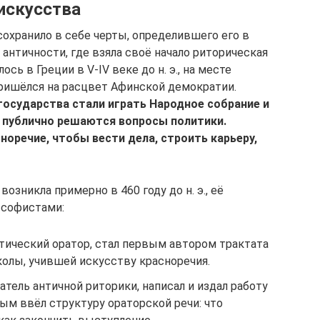
искусства
охранило в себе черты, определившего его в
 античности, где взяла своё начало риторическая
сь в Греции в V-IV веке до н. э., на месте
ришёлся на расцвет Афинской демократии.
осударства стали играть Народное собрание и
, публично решаются вопросы политики.
оречие, чтобы вести дела, строить карьеру,
озникла примерно в 460 году до н. э., её
 софистами:
олитический оратор, стал первым автором трактата
колы, учившей искусству красноречия.
ователь античной риторики, написал и издал работу
ым ввёл структуру ораторской речи: что