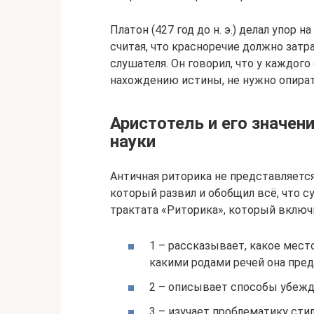
Платон (427 год до н. э.) делал упо
считая, что красноречие должно зат
слушателя. Он говорил, что у каждог
нахождению истины, не нужно опират
Аристотель и его значен
науки
Античная риторика не представляется б
который развил и обобщил всё, что с
трактата «Риторика», который включи
1 – рассказывает, какое мест
какими родами речей она пред
2 – описывает способы убежд
3 – изучает проблематику стил