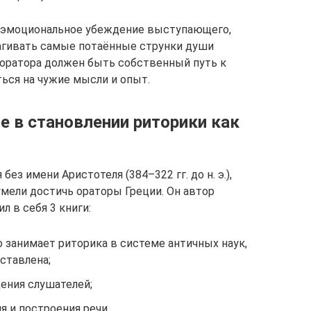
р на эмоциональное убеждение выступающего,
рагивать самые потаённые струнки души
о оратора должен быть собственный путь к
ься на чужие мысли и опыт.
ие в становлении риторики как
ез имени Аристотеля (384–322 гг. до н. э.),
умели достичь ораторы Греции. Он автор
л в себя 3 книги:
о занимает риторика в системе античных наук,
ставлена;
ения слушателей;
я и построения речи.