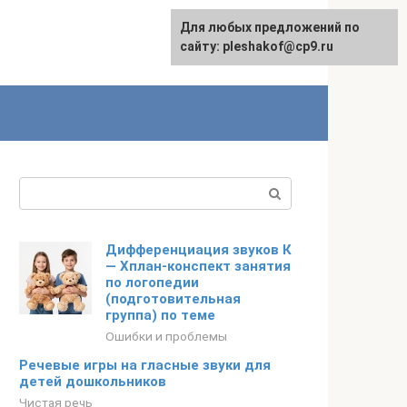
Для любых предложений по
сайту: pleshakof@cp9.ru
Поиск:
Дифференциация звуков К
— Хплан-конспект занятия
по логопедии
(подготовительная
группа) по теме
Ошибки и проблемы
Речевые игры на гласные звуки для
детей дошкольников
Чистая речь