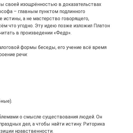
сты своей изощрённостью в доказательствах
ософа – главным пунктом подлинного
 истины, а не мастерство говорящего,
сём что угодно. Эту идею позже изложил Платон
читать в произведении «Федр».
иалоговой формы беседы, его учение всё время
роение речи:
ные).
блемами о смысле существования людей. Он
 праздных дел, а чтобы найти истину. Риторика
озиции нравственности.