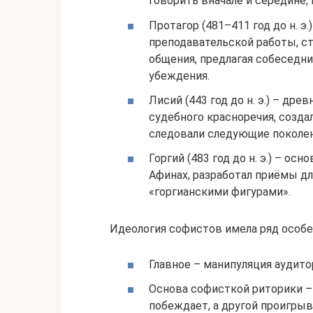
говорить вначале и середине,
Протагор (481–411 год до н. э
преподавательской работы, с
общения, предлагая собеседн
убеждения.
Лисий (443 год до н. э.) – др
судебного красноречия, созда
следовали следующие поколен
Горгий (483 год до н. э.) – о
Афинах, разработал приёмы дл
«горгианскими фигурами».
Идеология софистов имела ряд особе
Главное – манипуляция аудито
Основа софисткой риторики – 
побеждает, а другой проигрыв