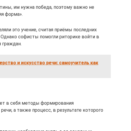
тины, им нужна победа, поэтому важно не
яя форма».
ляли это учение, считая приёмы последних
Однако софисты помогли риторике войти в
я граждан.
рство и искусство речи: самоучитель как
ает в себя методы формирования
речи, а также процесс, в результате которого