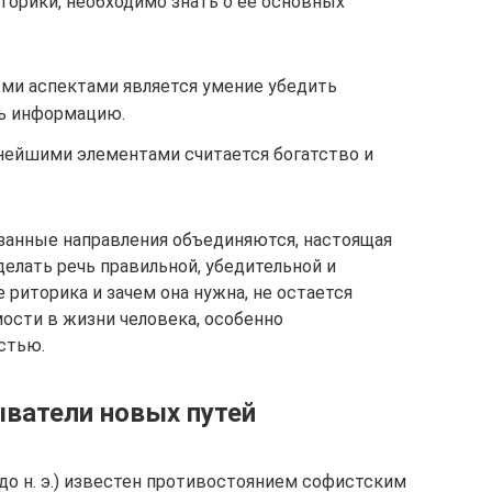
торики, необходимо знать о ее основных
ыми аспектами является умение убедить
ть информацию.
нейшими элементами считается богатство и
казанные направления объединяются, настоящая
делать речь правильной, убедительной и
 риторика и зачем она нужна, не остается
ости в жизни человека, особенно
стью.
ыватели новых путей
 до н. э.) известен противостоянием софистским