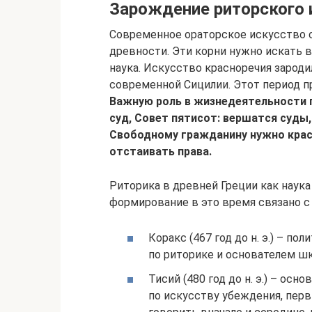
Зарождение риторского 
Современное ораторское искусство с
древности. Эти корни нужно искать в
наука. Искусство красноречия зародило
современной Сицилии. Этот период п
Важную роль в жизнедеятельности г
суд, Совет пятисот: вершатся суды
Свободному гражданину нужно красн
отстаивать права.
Риторика в древней Греции как наука в
формирование в это время связано с
Коракс (467 год до н. э.) – п
по риторике и основателем ш
Тисий (480 год до н. э.) – осн
по искусству убеждения, перв