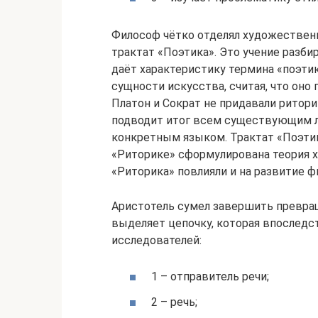
Философ чётко отделял художественн
трактат «Поэтика». Это учение разб
даёт характеристику термина «поэтик
сущности искусства, считая, что оно
Платон и Сократ не придавали ритор
подводит итог всем существующим л
конкретным языком. Трактат «Поэтик
«Риторике» сформулирована теория 
«Риторика» повлияли и на развитие ф
Аристотель сумел завершить превращ
выделяет цепочку, которая впоследст
исследователей:
1 – отправитель речи;
2 – речь;