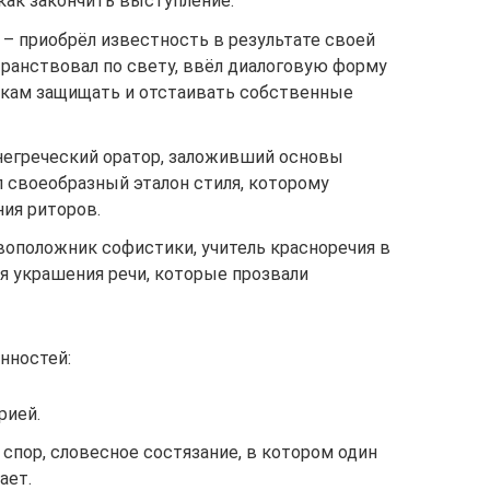
 как закончить выступление.
.) – приобрёл известность в результате своей
транствовал по свету, ввёл диалоговую форму
икам защищать и отстаивать собственные
евнегреческий оратор, заложивший основы
л своеобразный эталон стиля, которому
ия риторов.
сновоположник софистики, учитель красноречия в
я украшения речи, которые прозвали
нностей:
рией.
спор, словесное состязание, в котором один
ает.