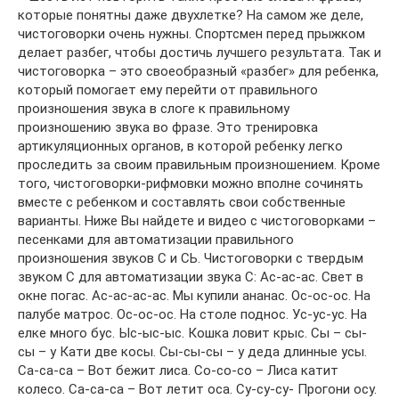
которые понятны даже двухлетке? На самом же деле,
чистоговорки очень нужны. Спортсмен перед прыжком
делает разбег, чтобы достичь лучшего результата. Так и
чистоговорка – это своеобразный «разбег» для ребенка,
который помогает ему перейти от правильного
произношения звука в слоге к правильному
произношению звука во фразе. Это тренировка
артикуляционных органов, в которой ребенку легко
проследить за своим правильным произношением. Кроме
того, чистоговорки-рифмовки можно вполне сочинять
вместе с ребенком и составлять свои собственные
варианты. Ниже Вы найдете и видео с чистоговорками –
песенками для автоматизации правильного
произношения звуков С и СЬ. Чистоговорки с твердым
звуком С для автоматизации звука С: Ас-ас-ас. Свет в
окне погас. Ас-ас-ас-ас. Мы купили ананас. Ос-ос-ос. На
палубе матрос. Ос-ос-ос. На столе поднос. Ус-ус-ус. На
елке много бус. Ыс-ыс-ыс. Кошка ловит крыс. Сы – сы-
сы – у Кати две косы. Сы-сы-сы – у деда длинные усы.
Са-са-са – Вот бежит лиса. Со-со-со – Лиса катит
колесо. Са-са-са – Вот летит оса. Су-су-су- Прогони осу.