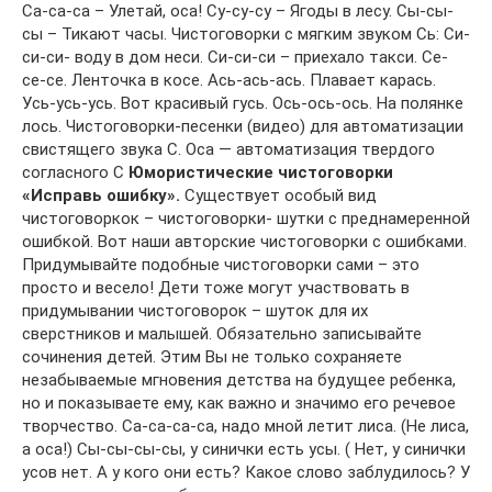
Са-са-са – Улетай, оса! Су-су-су – Ягоды в лесу. Сы-сы-
сы – Тикают часы. Чистоговорки с мягким звуком Сь: Си-
си-си- воду в дом неси. Си-си-си – приехало такси. Се-
се-се. Ленточка в косе. Ась-ась-ась. Плавает карась.
Усь-усь-усь. Вот красивый гусь. Ось-ось-ось. На полянке
лось. Чистоговорки-песенки (видео) для автоматизации
свистящего звука С. Оса — автоматизация твердого
согласного С
Юмористические чистоговорки
«Исправь ошибку».
Существует особый вид
чистоговоркок – чистоговорки- шутки с преднамеренной
ошибкой. Вот наши авторские чистоговорки с ошибками.
Придумывайте подобные чистоговорки сами – это
просто и весело! Дети тоже могут участвовать в
придумывании чистоговорок – шуток для их
сверстников и малышей. Обязательно записывайте
сочинения детей. Этим Вы не только сохраняете
незабываемые мгновения детства на будущее ребенка,
но и показываете ему, как важно и значимо его речевое
творчество. Са-са-са-са, надо мной летит лиса. (Не лиса,
а оса!) Сы-сы-сы-сы, у синички есть усы. ( Нет, у синички
усов нет. А у кого они есть? Какое слово заблудилось? У