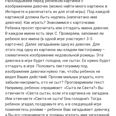
Раскладываем перед ребенком картинки с
изображением девочек (можно найти много картинок в
Интернете и распечатать их для этой игры). Под каждой
картинкой должна быть надпись (напечатано имя
девочки). Как играть? Знакомимся с карточками.
Ребенка просят прочитать или отгадать имена девочек.
В каждом имени есть звук С. Проверяем, запомнил ли
ребенок все имена (в одной игре участвуют 3-5
карточек). Далее загадываем одну из девочек. Для
этого под одну из картинок мы кладем пиктограмму –
схематичное изображение недовольной рожицы. Эта
девочка в игре будет голодна, «не сыта». Ее нужно будет
отгадать в игре. Положить пиктограмму под
изображение девочки нужно так, чтобы ребенок не
видел Ваших действий. Просим малыша угадать, кого
забыли накормить, кто не сыт? Проговариваем текст.
Например, ребенок спрашивает: «Сыта ли Света?» Вы
отвечаете «Света сыта», если эта картинка не загадана.
Или отвечаете «Света не сыта! Она голодна!» Тогда
ребенок угадал, поздравьте его, и в следующей игре
поменяетесь ролями – ребенок Вам загадывает девочку,
а Вы его спрашиваете и должны угадать имя загаданной