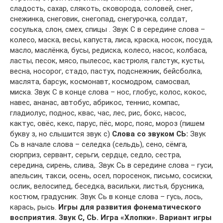
сладость, сахар, слякоть, сковорода, соловей, снег,
снежинка, снеговик, снегопад, снегурочка, солдат,
сосулька, слон, смех, спицы . Звук С в середине слова –
колесо, маска, весы, капуста, лиса, краска, носок, посуда,
масло, маслёнка, бусы, редиска, колесо, насос, колбаса,
ласты, песок, мясо, пылесос, кастрюля, галстук, кусты,
весна, носорог, стадо, пастух, подснежник, бейсболка,
маслята, барсук, космонавт, космодром, самосвал,
миска. Звук С в конце слова – нос, глобус, колос, кокос,
навес, ананас, автобус, абрикос, теннис, компас,
гладиолус, поднос, квас, час, лес, рис, бокс, насос,
кактус, овёс, кекс, парус, пёс, морс, пояс, мороз (пишем
букву з, но слышится звук с)
Слова со звуком СЬ:
Звук
Сь в начале слова – селедка (сельдь), сено, сёмга,
сюрприз, сервант, серьги, сердце, седло, сестра,
середина, сирень, слива,. Звук Сь в середине слова – гуси,
апельсин, такси, осень, осел, поросенок, письмо, сосиски,
ослик, велосипед, беседка, васильки, листья, брусника,
костюм, градусник. Звук Сь в конце слова – гусь, лось,
карась, рысь.
Игры для развития фонематического
восприятия. Звук С, СЬ. Игра «Хлопки». Вариант игры