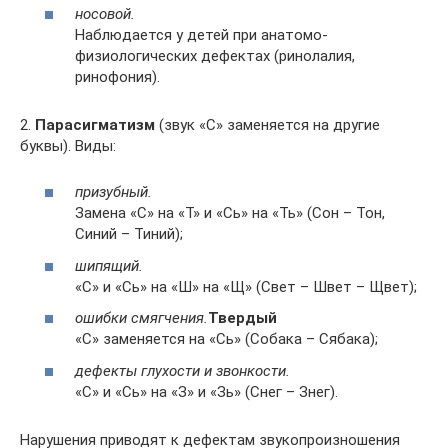
носовой.
Наблюдается у детей при анатомо-
физиологических дефектах (ринолалия,
ринофония).
2.
Парасигматизм
(звук «С» заменяется на другие
буквы). Виды:
призубный.
Замена «С» на «Т» и «Сь» на «Ть» (Сон – Тон,
Синий – Тиний);
шипящий.
«С» и «Сь» на «Ш» на «Щ» (Свет – Швет – Щвет);
ошибки смягчения.
Твердый
«С» заменяется на «Сь» (Собака – Сябака);
дефекты глухости и звонкости.
«С» и «Сь» на «З» и «Зь» (Снег – Знег).
Нарушения приводят к дефектам звукопроизношения