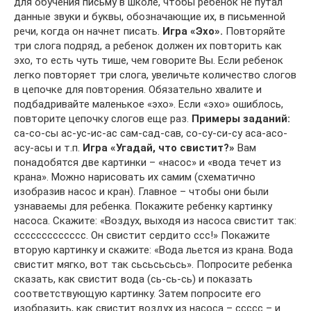
для обучения письму в школе, чтобы ребенок не путал
данные звуки и буквы, обозначающие их, в письменной
речи, когда он начнет писать.
Игра «Эхо».
Повторяйте
три слога подряд, а ребенок должен их повторить как
эхо, то есть чуть тише, чем говорите Вы. Если ребенок
легко повторяет три слога, увеличьте количество слогов
в цепочке для повторения. Обязательно хвалите и
подбадривайте маленькое «эхо». Если «эхо» ошиблось,
повторите цепочку слогов еще раз.
Примеры заданий:
са-со-сы ас-ус-ис-ас сам-сад-сав, со-су-си-су аса-асо-
асу-асы и т.п.
Игра «Угадай, что свистит?»
Вам
понадобятся две картинки – «насос» и «вода течет из
крана». Можно нарисовать их самим (схематично
изобразив насос и кран). Главное – чтобы они были
узнаваемы для ребенка. Покажите ребенку картинку
насоса. Скажите: «Воздух, выходя из насоса свистит так:
ссссссссссссс. Он свистит сердито ссс!» Покажите
вторую картинку и скажите: «Вода льется из крана. Вода
свистит мягко, вот так сьсьсьсьсь». Попросите ребенка
сказать, как свистит вода (сь-сь-сь) и показать
соответствующую картинку. Затем попросите его
изобразить, как свистит воздух из насоса – ссссс – и