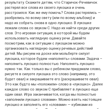
результату. Скажите детям, что Старичок-Речевичок
растерял все слова из своего лукошка и очень
расстроился. Как же ему помочь? Слова растерялись —
разбрелись по всему свету (или по всему альбому) и
надо их собрать снова в одно лукошко. В лукошке
лежали слова со звуком С. Надо их найти среди других
слов. Это игровая ситуация, в которой мы будем
использовать наглядную оценку речи. Давайте
посмотрим, как в ситуации с лукошком можно
организовать наглядную оценку речевых действий
детей. Мы рисуем на доске или мольберте силуэт
лукошка, которое будем «наполнять» словами. Задача –
наполнить лукошко полностью. Наполнять лукошко
нужно так. Как только вы с ребенком придумали слово,
рисуете в силуэте лукошка это слово (например, это
будет овал) и закрашиваете его (раскрашиваете овал).
Это как будто мы «положили» слово в «лукошко». Далее
каждое слово со звуком С прибавляет в лукошко еще
один овал. Игра заканчивается, когда мы полностью
«заполнили лукошко словами». Можно взять настоящее
лукошко и заполнять его «словами» — кубиками из