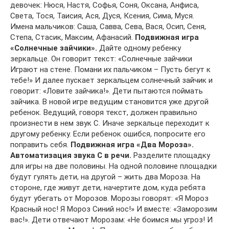
девочек: Нюся, Настя, Софья, Соня, Оксана, Анфиса,
Света, Тося, Таисия, Ася, Дуся, Ксения, Сима, Муся.
Имена мальчиков: Саша, Савва, Сева, Вася, Осип, Сеня,
Степа, Стасик, Максим, Афанасий.
Подвижная игра
«Солнечные зайчики».
Дайте одному ребенку
зеркальце. Он говорит текст: «Солнечные зайчики
Играют на стене. Помани их пальчиком – Пусть бегут к
тебе!» И далее пускает зеркальцем солнечный зайчик и
говорит: «Ловите зайчика!». Дети пытаются поймать
зайчика. В новой игре ведущим становится уже другой
ребенок. Ведущий, говоря текст, должен правильно
произнести в нем звук С. Иначе зеркальце переходит к
другому ребенку. Если ребенок ошибся, попросите его
поправить себя.
Подвижная игра «Два Мороза».
Автоматизация звука С в речи.
Разделите площадку
для игры на две половины. На одной половине площадки
будут гулять дети, на другой – жить два Мороза. На
стороне, где живут дети, начертите дом, куда ребята
будут убегать от Морозов. Морозы говорят: «Я Мороз
Красный нос! Я Мороз Синий нос!» И вместе: «Заморозим
вас!». Дети отвечают Морозам: «Не боимся мы угроз! И