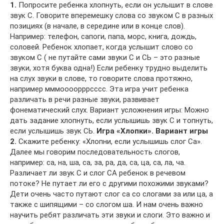
1.
Попросите ребенка хлопнуть, если он услышит в слове
звук С. Говорите вперемешку слова со звуком С в разных
позициях (в начале, в середине или в конце слов).
Например: телефон, сапоги, папа, морс, книга, дождь,
соловей. Ребенок хлопает, когда услышит слово со
звуком С ( не путайте сами звуки С и СЬ – это разные
звуки, хотя буква одна!) Если ребенку трудно выделить
на слух звуки в слове, то говорите слова протяжно,
например мммоооорррсссс. Эта игра учит ребенка
различать в речи разные звуки, развивает
фонематический слух. Вариант усложнения игры: Можно
дать задание хлопнуть, если услышишь звук С и топнуть,
если услышишь звук СЬ.
Игра «Хлопки». Вариант игры
2.
Скажите ребенку: «Хлопни, если услышишь слог Са».
Далее мы говорим последовательность слогов,
например: са, на, ша, са, за, ра, да, са, ца, са, ла, ча.
Различает ли звук С и слог СА ребенок в речевом
потоке? Не путает ли его с другими похожими звуками?
Дети очень часто путают слог са со слогами за или ца, а
также с шипящими – со слогом ша. И нам очень важно
научить ребят различать эти звуки и слоги. Это важно и