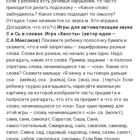
Если у ребенка есть речевые нарушения, то часто
приходится делать подсказку – «Какое слово
заблудилось? Какое слово подходит по смыслу?
Отгадка тоже начинается со звука м. Это игрушка.
Догадайся, что это?»)
Игры для автоматизации звука
С и Сь в словах: Игра «Хвосты» (автор идеи –
С.А.Максаков)
Покажите ребенку полосочку бумаги и
скажите, что в ней запрятаны – зашифрованы разные
слова. Слова все разные, но начало у них одно. Надо
разгадать, какие это слова. Пример задания – в полоске
спрятаны слова, начинающиеся так — «ска». Какие это
слова? Скажите малышу: «Я начну, а ты говори дальше:
ска-… (мейка), ска… (калка), Ска…(зка), ска… (терть)». Если
ребенку трудно разгадывать, нарисуйте маленькую
картинку, на которой изобразите часть предмета и
попросите разгадать, что это за предмет и что это за
слово, начинающееся со «ска». Еще один пример для
этой игры – слова, начинающиеся с «са»: са…(молет),
сама, сани, самокат, Саратов, Саша, Саня,
самостоятельный, Самарканд, сало, саквояж, самовар,
сапог, Савка, сад, садовый, садовод, сажа, сазан, салют,
сачок, сабля, сарделька, сардины. Если Вам трудно