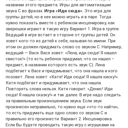
названии этого предмета. Игры для автоматизации
звука С во фразах.
Игра «Иди сюда».
Это игра для
группы детей, но в нее можно играть и в паре. Тогда
нужно показать вместе с ребенком инсценировку, как
зверюшки играют в такую игру. Вариант 1. Игра в группе.
Ведущий в игре встает в стороне от группы детей. Он
зовет кого-то из детей к себе, называя по имени. При
этом он должен придумать слово со звуком С. Например,
ведущий — Вася. Вася зовет: «Лена, иди сюда! Я нашел
свисток!» (то есть ребенок придумал, что он нашел –
предмет, в названии которого есть звук С). Лена
подбегает к Васе и придумывает, что она нашла и кого
позовет. Лена зовет: «Катя! Иди сюда! Я нашла киску!».
Катя подбегает и придумывает, что она нашла.
Повторять слова нельзя. Катя говорит: «Денис! Иди
сюда! Я нашла сказку!» и так далее. В игре надо следить
за правильным произношением звука. Если звук
произнесен неправильно, то нужно еще «что-то найти»,
то есть придумать еще одно слово со звуком С и
правильно его произнести. Вариант 2. Инсценировка.
Если Вы будете проводить такую игру с игрушками на