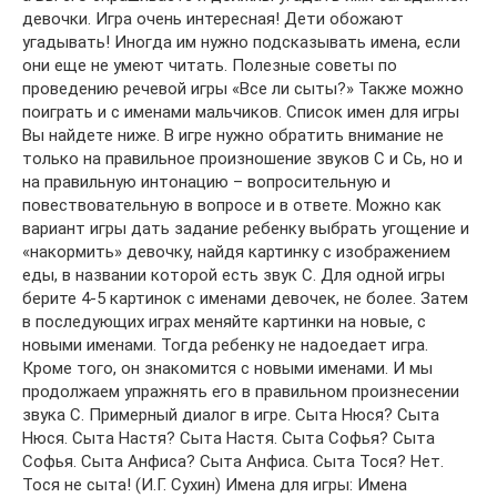
девочки. Игра очень интересная! Дети обожают
угадывать! Иногда им нужно подсказывать имена, если
они еще не умеют читать. Полезные советы по
проведению речевой игры «Все ли сыты?» Также можно
поиграть и с именами мальчиков. Список имен для игры
Вы найдете ниже. В игре нужно обратить внимание не
только на правильное произношение звуков С и Сь, но и
на правильную интонацию – вопросительную и
повествовательную в вопросе и в ответе. Можно как
вариант игры дать задание ребенку выбрать угощение и
«накормить» девочку, найдя картинку с изображением
еды, в названии которой есть звук С. Для одной игры
берите 4-5 картинок с именами девочек, не более. Затем
в последующих играх меняйте картинки на новые, с
новыми именами. Тогда ребенку не надоедает игра.
Кроме того, он знакомится с новыми именами. И мы
продолжаем упражнять его в правильном произнесении
звука С. Примерный диалог в игре. Сыта Нюся? Сыта
Нюся. Сыта Настя? Сыта Настя. Сыта Софья? Сыта
Софья. Сыта Анфиса? Сыта Анфиса. Сыта Тося? Нет.
Тося не сыта! (И.Г. Сухин) Имена для игры: Имена