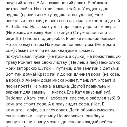
вкусный халат. У Аленушки новый салат. В облаках
летала сайка. На столе лежала чайка. У судака два
чудака (правильно – «у чудака два судака») Еще
несколько путаниц известного автора стихов для детей
А. Шибаева: На глазах у детворы крысу красят маляры.
(Не крысу, а крышу. Вместо звука С нужно поставить
звук Ш). Говорят, один рыбак В речке выловил башмак.
Но зато ему потом На крючок попался дом. (Не дом, а
сом) Лежит лентяй на раскладушке, грызет,
похрустывая, пушки. (Не пушки, а сушки) На пожелтевшую
траву Роняет лев свою листву. ( Не лев, а лес) Несколько
моих авторских шуток — путаниц для занятий с детьми:
Вот так дочка! Красота! У дочки длинная коза! (не коза,
а коса). У Анечки дома миска живет, танцует, играет и
песни поет! ( Не миска, а мишка. Другой правильный
вариант для замены — киска). Ела Катя вкусный зуб.
Заболел у Кати суп. (Наоборот, ела суп, а заболел зуб). В
комнате стоит сова. А в лесу сидит софа. (Нет. В
комнате – софа, а в лесу сова). Дети обычно смеются,
слыша шутку — путаницу. Но исправить ошибку и
распутать путаницу может далеко не каждый ребенок.