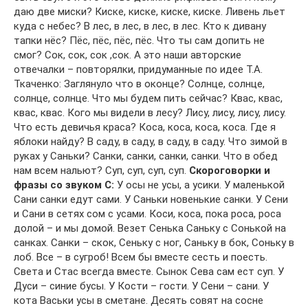
даю две миски? Киске, киске, киске, киске. Ливень льет
куда с небес? В лес, в лес, в лес, в лес. Кто к дивану
тапки нёс? Пёс, пёс, пёс, пёс. Что ты сам допить не
смог? Сок, сок, сок ,сок. А это наши авторские
отвечалки – повторялки, придуманные по идее Т.А.
Ткаченко: Заглянуло что в оконце? Солнце, солнце,
солнце, солнце. Что мы будем пить сейчас? Квас, квас,
квас, квас. Кого мы видели в лесу? Лису, лису, лису, лису.
Что есть девичья краса? Коса, коса, коса, коса. Где я
яблоки найду? В саду, в саду, в саду, в саду. Что зимой в
руках у Саньки? Санки, санки, санки, санки. Что в обед
нам всем нальют? Суп, суп, суп, суп.
Скороговорки и
фразы со звуком С:
У осы не усы, а усики. У маленькой
Сани санки едут сами. У Саньки новенькие санки. У Сени
и Сани в сетях сом с усами. Коси, коса, пока роса, роса
долой – и мы домой. Везет Сенька Саньку с Сонькой на
санках. Санки – скок, Сеньку с ног, Саньку в бок, Соньку в
лоб. Все – в сугроб! Всем бы вместе сесть и поесть.
Света и Стас всегда вместе. Сынок Сева сам ест суп. У
Дуси – синие бусы. У Кости – гости. У Сени – сани. У
кота Васьки усы в сметане. Десять совят на сосне