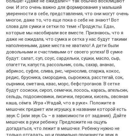
больше! «Даже не ожидали!«– так обычно восклицают
они. И это очень важно для формирования у малышей
уверенности в себе, представления, что они могут очень
многое, даже то, что еще пока о себе не знают! Вот
слова для сумки и сетки по теме «Продукты. Еда»,
которые мы насобирали все вместе. Признаюсь, что я
даже не ожидала, что сумка и сетка у нас будут такими
наполненными, даже места не хватило! А дети были
довольными и счастливыми от своего успеха! В сумке
будут: салат, суп, соус, сардельки, сушки, масло, сыр,
спагетти, капуста, рассольник, соль, сахар, ананас,
абрикос, суфле, слива, рис, чернослив, спаржа, кокос,
редис, брусника, смородина, сыроежка, расстегай, сок,
сырники, сметана, квас, морс, бефстроганов. В сетке
будут сосиски, сироп, семечки, лосось, карась, апельсин,
сельдь, подосиновики, лисички, персики, кисель, овсяная
каша, сёмга. Игра «Угадай, что в руке». Положите в
мешочек предмет или игрушку, в названии которой есть
звук С (или звук Сь – в зависимости от задания). Дайте
мешочек в руки ребенку. Предложите на ощупь
догадаться, что лежит в мешочке. Ребенку нужно не
только отгадать, но и правильно произнести звук в