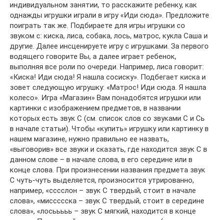
индивидуальном занятии, то расскажите ребенку, как
однажды игрушки играли в игру «Иди сюда». Предложите
поиграть так же. Подбираете для игры игрушки со
звуком с: киска, лиса, собака, лось, матрос, кукла Саша и
другие. Далее инсценируете игру с игрушками. За первого
водящего говорите Вы, а далее играет ребенок,
выполняя все роли по очереди. Например, лиса говорит:
«Киска! Иди сюда! Я нашла сосиску». Подбегает киска и
зовет следующую игрушку: «Матрос! Иди сюда. Я нашла
колесо». Игра «Магазин» Вам понадобятся игрушки или
картинки с изображением предметов, в названии
которых есть звук С (см. список слов со звуками С и Сь
в начале статьи). Чтобы «купить» игрушку или картинку в
нашем магазине, нужно правильно ее назвать,
«выговорив» все звуки и сказать, где находится звук С в
данном слове – в начале слова, в его середине или в
конце слова. При произнесении названия предмета звук
С чуть-чуть выделяется, произносится утрированно,
например, «сссслон – звук С твердый, стоит в начале
слова», «миссссска – звук С твердый, стоит в середине
слова», «лосььььь – звук С мягкий, находится в конце