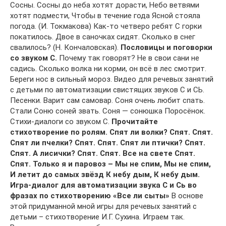
Сосны. Сосны до неба хотят дорасти, Небо ветвями
хотят подмести, Чтобы в течение года Ясной стояла
погода. (И. Токмакова) Как-то четверо ребят С горки
покатилось. Двое в саночках сидят. Сколько в снег
свалилось? (Н. Кончаловская).
Пословицы и поговорки
со звуком С.
Почему так говорят? Не в свои сани не
садись. Сколько волка ни корми, он всё в лес смотрит.
Береги нос в сильный мороз. Видео для речевых занятий
с детьми по автоматизации свистящих звуков С и СЬ.
Песенки. Варит сам самовар. Соня очень любит спать.
Стали Соню соней звать. Соня — сонюшка Поросёнок.
Стихи-диалоги со звуком С.
Прочитайте
стихотворение по ролям. Спят ли волки? Спят. Спят.
Спят ли пчелки? Спят. Спят. Спят ли птички? Спят.
Спят. А лисички? Спят. Спят. Все на свете Спят.
Спят. Только я и паровоз – Мы не спим, Мы не спим,
И летит до самых звёзд К небу дым, К небу дым.
Игра-диалог для автоматизации звука С и Сь во
фразах по стихотворению «Все ли сыты»
В основе
этой придуманной мной игры для речевых занятий с
детьми – стихотворение И.Г. Сухина. Играем так.