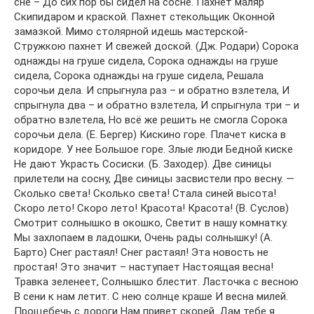
сне – До сих пор бы сидел на сосне. Пахнет маляр
Скипидаром и краской. Пахнет стекольщик Оконной
замазкой. Мимо столярной идешь мастерской-
Стружкою пахнет И свежей доской. (Дж. Родари) Сорока
однажды на груше сидела, Сорока однажды на груше
сидела, Сорока однажды на груше сидела, Решала
сорочьи дела. И спрыгнула раз – и обратно взлетела, И
спрыгнула два – и обратно взлетела, И спрыгнула три – и
обратно взлетела, Но всё же решить не смогла Сорока
сорочьи дела. (Е. Бергер) Кискино горе. Плачет киска в
коридоре. У нее Большое горе. Злые люди Бедной киске
Не дают Украсть Сосиски. (Б. Заходер). Две синицы
прилетели на сосну, Две синицы засвистели про весну. —
Сколько света! Сколько света! Стала синей высота!
Скоро лето! Скоро лето! Красота! Красота! (В. Суслов)
Смотрит солнышко в окошко, Светит в нашу комнатку.
Мы захлопаем в ладошки, Очень рады солнышку! (А.
Барто) Снег растаял! Снег растаял! Эта новость не
простая! Это значит – наступает Настоящая весна!
Травка зеленеет, Солнышко блестит. Ласточка с весною
В сени к нам летит. С нею солнце краше И весна милей.
Прощебечь с дороги Нам привет скорей. Дам тебе я