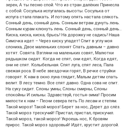
зерен, А ты песню спой. Что из стран далёких Принесла
с собой. Сосулька испугалась высоты. Сосулька от
испуга стала плакать. И потому опять настала слякоть.
Сонный день, сонный день. Сонным ветрам дунуть лень.
Сонным курам клюнуть лень. Сонный день, сонный день…
Киска, киска, киска, брысь! На дорожку не садись! Наша
Симочка идет – Через киску упадет! Спит в углу моя
слониха, Двое маленьких слонят Спать давным – давно
хотят. Совята. Взгляни на маленьких совят, Малютки
рядышком сидят. Когда не спят, они едят, Когда едят,
они не спят. Колыбельная. Спят луга, спят леса, Пала
свежая роса. В небе звездочки горят, В речке струйки
говорят. К нам в окно луна глядит, Малым детям спать
велит. В лесу темно. Все спят давно. Одна сова не спит.
На суку сидит. Слоны умны, Слоны смирны, Слоны
спокойны И сильны. Здравствуй, гостья-зима! Просим
милости к нам – Песни севера петь По лесам и степям.
Такой мороз! Такой мороз! Берет за нос, Дерет до слёз.
Такой мороз трескучий! Пристал, пристал, прискучил.
Такой мороз, такой мороз! Укроешь нос, К бровям
прирос. Такой мороз здоровый! Идёт, хрустит дорогой.