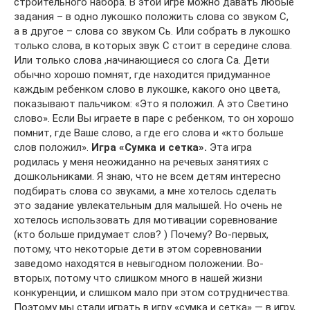
строительного набора. В этой игре можно давать любые
задания – в одно лукошко положить слова со звуком С,
а в другое – слова со звуком Сь. Или собрать в лукошко
только слова, в которых звук С стоит в середине слова.
Или только слова ,начинающиеся со слога Са. Дети
обычно хорошо помнят, где находится придуманное
каждым ребенком слово в лукошке, какого оно цвета,
показывают пальчиком: «Это я положил. А это Светино
слово». Если Вы играете в паре с ребенком, то он хорошо
помнит, где Ваше слово, а где его слова и «кто больше
слов положил».
Игра «Сумка и сетка».
Эта игра
родилась у меня неожиданно на речевых занятиях с
дошкольниками. Я знаю, что не всем детям интересно
подбирать слова со звуками, а мне хотелось сделать
это задание увлекательным для малышей. Но очень не
хотелось использовать для мотивации соревнование
(кто больше придумает слов? ) Почему? Во-первых,
потому, что некоторые дети в этом соревновании
заведомо находятся в невыгодном положении. Во-
вторых, потому что слишком много в нашей жизни
конкуренции, и слишком мало при этом сотрудничества.
Поэтому мы стали играть в игру «сумка и сетка» — в игру,