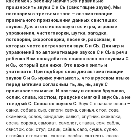
как помочь ребенку научиться правильно
произносить звуки С и Сь (свистящие звуки). Мы
поговорим о третьем этапе – автоматизации
правильного произношения данных свистящих
звуков. Для этого используются игры, игровые
упражнения, чистоговорки, шутки, загадки,
поговорки, скороговорки, песенки, рассказы, в
которых часто встречается звук С и СЬ. Для игр и
упражнений по автоматизации звуков С и СЬ в речи
ребенка Вам понадобится список слов со звуками С
и Сь, который дан ниже. Это важно знать и
учитывать: При подборе слов для автоматизации
звуков С и Сь нужно учитывать, что в русском языке
перед мягкими согласным ть, ль, нь, звук С
произносится мягко. И поэтому в словах брусника,
ослик, слива, костюм, градусник мягкий звук Сь, а не
твердый С. Слова со звуком С:
Звук С с начале слова –
санки, собака, сыр, сапоги, свеча, свинья, стол, сова,
скамейка, совок, сандалии, салют, спутник, скакалка,
сосна, сорока, самокат, самолет, стакан, сом, сабля,
свисток, сок, стул, садик, сайка, сало, сумка, судно,
стройка, строитель, скалка, слойка, скатерть, слава,