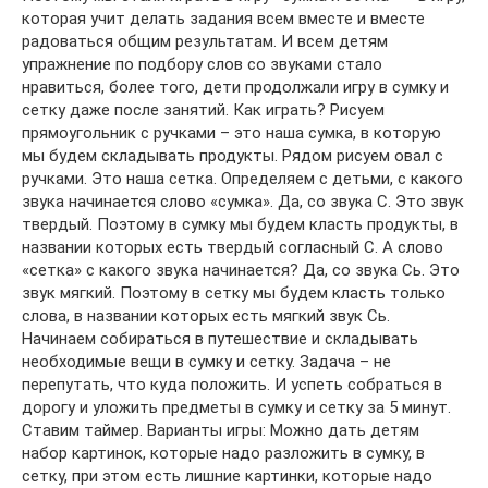
которая учит делать задания всем вместе и вместе
радоваться общим результатам. И всем детям
упражнение по подбору слов со звуками стало
нравиться, более того, дети продолжали игру в сумку и
сетку даже после занятий. Как играть? Рисуем
прямоугольник с ручками – это наша сумка, в которую
мы будем складывать продукты. Рядом рисуем овал с
ручками. Это наша сетка. Определяем с детьми, с какого
звука начинается слово «сумка». Да, со звука С. Это звук
твердый. Поэтому в сумку мы будем класть продукты, в
названии которых есть твердый согласный С. А слово
«сетка» с какого звука начинается? Да, со звука Сь. Это
звук мягкий. Поэтому в сетку мы будем класть только
слова, в названии которых есть мягкий звук Сь.
Начинаем собираться в путешествие и складывать
необходимые вещи в сумку и сетку. Задача – не
перепутать, что куда положить. И успеть собраться в
дорогу и уложить предметы в сумку и сетку за 5 минут.
Ставим таймер. Варианты игры: Можно дать детям
набор картинок, которые надо разложить в сумку, в
сетку, при этом есть лишние картинки, которые надо