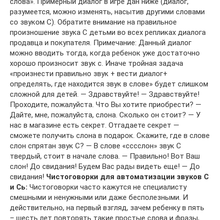
слова». Примерный диалог в игре дан ниже (диалог,
разумеется, можно изменять, насытив другими словами
со звуком С). Обратите внимание на правильное
произношение звука С детьми во всех репликах диалога
продавца и покупателя. Примечание: Данный диалог
можно вводить тогда, когда ребенок уже достаточно
хорошо произносит звук с. Иначе тройная задача
«произнести правильно звук + вести диалог+
определять, где находится звук в слове» будет слишком
сложной для детей. — Здравствуйте! — Здравствуйте!
Проходите, пожалуйста. Что Вы хотите приобрести? —
Дайте, мне, пожалуйста, слона. Сколько он стоит? — У
нас в магазине есть секрет. Отгадаете секрет —
сможете получить слона в подарок. Скажите, где в слове
слон спрятан звук С? — В слове «сссслон» звук С
твердый, стоит в начале слова. — Правильно! Вот Ваш
слон! До свидания! Будем Вас рады видеть еще! — До
свидания!
Чистоговорки для автоматизации звуков С
и Сь:
Чистоговорки часто кажутся не специалисту
смешными и ненужными или даже бесполезными. И
действительно, на первый взгляд, зачем ребенку в пять
– шесть лет повторять такие простые слова и фразы,