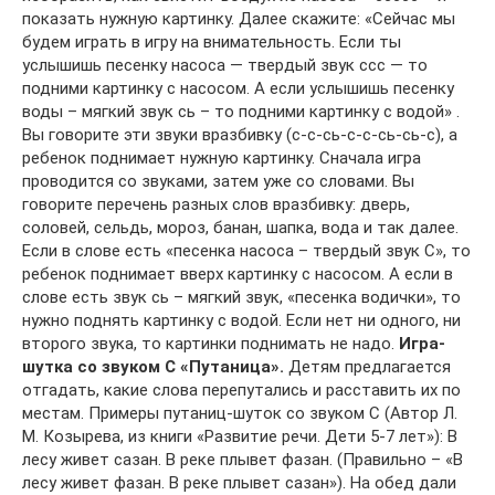
показать нужную картинку. Далее скажите: «Сейчас мы
будем играть в игру на внимательность. Если ты
услышишь песенку насоса — твердый звук ссс — то
подними картинку с насосом. А если услышишь песенку
воды – мягкий звук сь – то подними картинку с водой» .
Вы говорите эти звуки вразбивку (с-с-сь-с-с-сь-сь-с), а
ребенок поднимает нужную картинку. Сначала игра
проводится со звуками, затем уже со словами. Вы
говорите перечень разных слов вразбивку: дверь,
соловей, сельдь, мороз, банан, шапка, вода и так далее.
Если в слове есть «песенка насоса – твердый звук С», то
ребенок поднимает вверх картинку с насосом. А если в
слове есть звук сь – мягкий звук, «песенка водички», то
нужно поднять картинку с водой. Если нет ни одного, ни
второго звука, то картинки поднимать не надо.
Игра-
шутка со звуком С «Путаница».
Детям предлагается
отгадать, какие слова перепутались и расставить их по
местам. Примеры путаниц-шуток со звуком С (Автор Л.
М. Козырева, из книги «Развитие речи. Дети 5-7 лет»): В
лесу живет сазан. В реке плывет фазан. (Правильно – «В
лесу живет фазан. В реке плывет сазан»). На обед дали