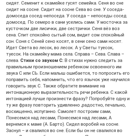
сидят. Семенит к скамейке гусят семейка. Сеня во сне
сидит на сосне. Сидит на сосне Сева во сне. У соседа-
домоседа сосед-непоседа. У соседа – непоседы сосед
домосед. По семеро в сани уселись сами. У мосточка за
кусточком две лисички, две сестрички. Сеня вёз воз
сена. Спит спокойно сытый сом, видит сом спокойный
сон. Соня с Сеней сено косят, в сени сено сами носят.
Идет Света во лесок, во лесок. А у Светы туесок,
туесок. На скамейку мама села. Справа – Сева. Слава –
слева.
Стихи со звуком С:
В стихах нужно следить за
правильным произношением ребенком освоенного им
звука С или СЬ. Если малыш ошибается, то попросить его
поправить себя, напомнить, что его язычок уже научился
говорить звук С. Также обратите внимание на
интонационную выразительность речи ребенка. С какой
интонацией лучше произнести фразу? Попробуйте одну и
ту же фразу повторить удивленно ,радостно, печально,
восхищенно, испуганно. Самолет построим сами,
Понесемся над лесами, Понесемся над лесами, А
вернемся к маме (А. Барто). Сидел воробей на сосне.
Заснул – и свалился во сне. Если бы он не свалился во