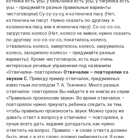
котенка есть усы, у бельчонка есть усы, у тигренка есть
усы – придумайте разные правильные варианты
чистоговорки) Су-су-су-су, я котеночка пасу. (Нет,
котеночка не пасут. Нужно сказать по-другому: я
козленочка пасу, или я ягненочка пасу). Со-со-со-со,
загрустило колесо (Нет, колесо не живое, нужно сказать
по-другому: «со-со-со-со, покатилось колесо,
отвалилось колесо, завертелось колесо, закружилось
колесо, заскрипело колесо» – придумайте разные
варианты). Кроме чистоговорок, есть еще очень
интересные речевые упражнения под названием
«Отвечалки- повторялки»
Отвечалки – повторялки со
звуком С.
Приведу пример отвечалок, придуманных
известным логопедом Т. А. Ткаченко. Много разных
отвечалок- повторялок Вы найдете в ее книгах из серии
«Правильно произносим звуки». Во время отвечалок –
повторялок нужно приучать ребенка следить за тем,
чтобы правильно произносить звуки. Можно сразу же
давать ответ к вопросу в отвечалке — повторялке, а
лучше всего дать задание догадаться, как нужно
ответить на вопрос. Правило – в слове ответа должен
быть звук с и это слово должно рифмоваться. Я кому