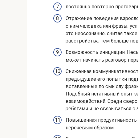
постоянно повторно проговар
Отражение поведения взросло
с ним человека или фразы, ус
это неосознанно, считая тако
расстройства, тем больше пов
Возможность инициации. Несм
может начинать разговор перв
Сниженная коммуникативность
предыдущие его попытки подд
вставленные по смыслу фразы
Подобный негативный опыт за
взаимодействий. Среди сверс
ребятами и не связываться с
Повышенная продуктивность 
неречевым образом.