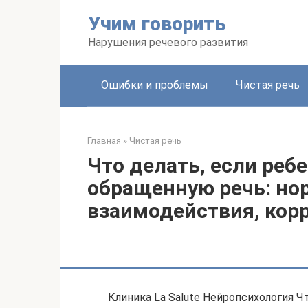
Перейти
Учим говорить
к
контенту
Нарушения речевого развития
Ошибки и проблемы
Чистая речь
Главная
»
Чистая речь
Что делать, если реб
обращенную речь: нор
взаимодействия, кор
Клиника La Salute Нейропсихология Ч