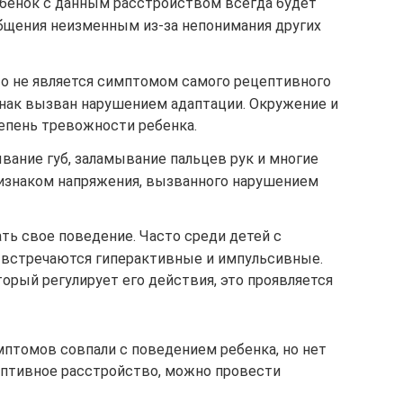
ебенок с данным расстройством всегда будет
общения неизменным из-за непонимания других
о не является симптомом самого рецептивного
знак вызван нарушением адаптации. Окружение и
епень тревожности ребенка.
вание губ, заламывание пальцев рук и многие
изнаком напряжения, вызванного нарушением
ь свое поведение. Часто среди детей с
встречаются гиперактивные и импульсивные.
торый регулирует его действия, это проявляется
мптомов совпали с поведением ребенка, но нет
цептивное расстройство, можно провести