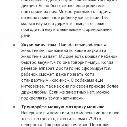
дикцию. Было бы отлично, если родители
повторяли за ним. Можно усложнять задачу,
напевая привычное ребёнку «зя-зя-зя». Так
малыш научится держать темп, что тоже
пригодится ему в дальнейшем формировании
речи.
Звуки животных.
При общении ребёнка с
животными, показывайте, какие звуки эти
животные издаёт. В доме есть кошка? Ребёнок
быстро выучит, что она говорит «мяу». Когда
речевой аппарат достаточно сформируется,
ребёнок сможет даже позвать кота
стандартным «кис-кис». С собаками ещё
интереснее, так как они по своей природе более
дружелюбны. Если же животных нет, можно
подкреплять звуки картинками;
Тренируйте мелкую моторику малыша.
Наверняка вы заметили, что маленькие дети всё
хотят потрогать, схватить, смять? Это
неспроста. Так развивается мозг. Позволяя