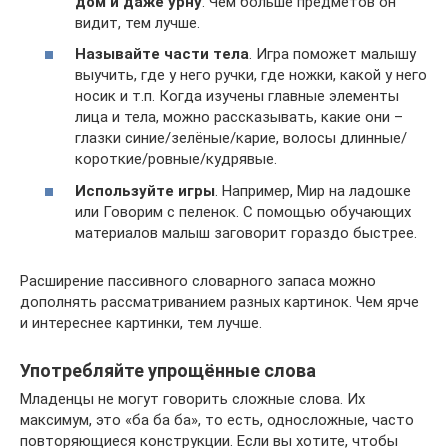
дом и даже урну
. Чем больше предметов он
видит, тем лучше.
Называйте части тела
. Игра поможет малышу
выучить, где у него ручки, где ножки, какой у него
носик и т.п. Когда изучены главные элементы
лица и тела, можно рассказывать, какие они –
глазки синие/зелёные/карие, волосы длинные/
короткие/ровные/кудрявые.
Используйте игры
. Например, Мир на ладошке
или Говорим с пеленок. С помощью обучающих
материалов малыш заговорит гораздо быстрее.
Расширение пассивного словарного запаса можно
дополнять рассматриванием разных картинок. Чем ярче
и интереснее картинки, тем лучше.
Употребляйте упрощённые слова
Младенцы не могут говорить сложные слова. Их
максимум, это «ба ба ба», то есть, односложные, часто
повторяющиеся конструкции. Если вы хотите, чтобы