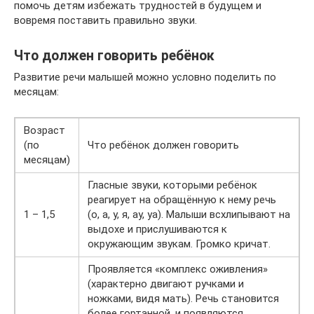
помочь детям избежать трудностей в будущем и
вовремя поставить правильно звуки.
Что должен говорить ребёнок
Развитие речи малышей можно условно поделить по
месяцам:
Возраст
(по
Что ребёнок должен говорить
месяцам)
Гласные звуки, которыми ребёнок
реагирует на обращённую к нему речь
1 – 1,5
(о, а, у, я, ау, уа). Малыши всхлипывают на
выдохе и прислушиваются к
окружающим звукам. Громко кричат.
Проявляется «комплекс оживления»
(характерно двигают ручками и
ножками, видя мать). Речь становится
более гортанной, и появляются