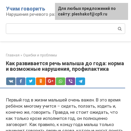
Перейти
Учим говорить
Для любых предложений по
к
Нарушения речевого развития
сайту: pleshakof@cp9.ru
контенту
Поиск:
Главная
»
Ошибки и проблемы
Как развивается речь малыша до года: норма
и возможные нарушения, профилактика
Первый год в жизни малышей очень важен. В это время
ребёнок многому учится – сидеть, ползать, ходить и,
конечно же, говорить. Правда, не стоит ожидать, что
как только крохе исполнится год, он полноценно
заговорит. Как правило, к концу года малыш только
начинает говорить первые слова, которые могут понять