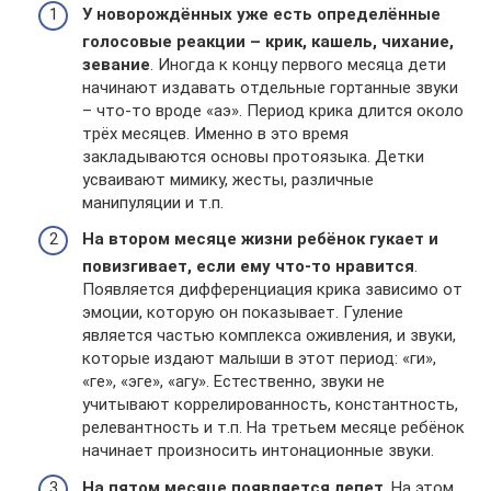
У новорождённых уже есть определённые
голосовые реакции – крик, кашель, чихание,
зевание
. Иногда к концу первого месяца дети
начинают издавать отдельные гортанные звуки
– что-то вроде «аэ». Период крика длится около
трёх месяцев. Именно в это время
закладываются основы протоязыка. Детки
усваивают мимику, жесты, различные
манипуляции и т.п.
На втором месяце жизни ребёнок гукает и
повизгивает, если ему что-то нравится
.
Появляется дифференциация крика зависимо от
эмоции, которую он показывает. Гуление
является частью комплекса оживления, и звуки,
которые издают малыши в этот период: «ги»,
«ге», «эге», «агу». Естественно, звуки не
учитывают коррелированность, константность,
релевантность и т.п. На третьем месяце ребёнок
начинает произносить интонационные звуки.
На пятом месяце появляется лепет
. На этом