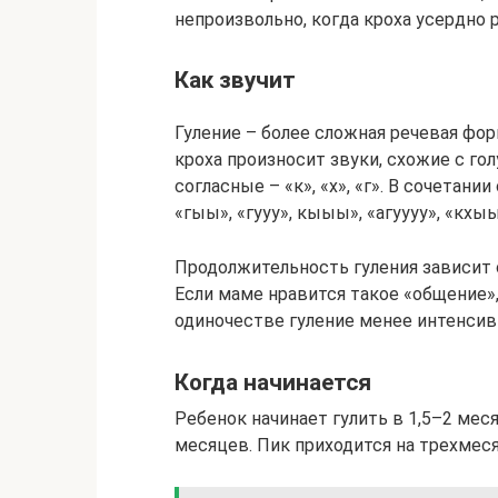
непроизвольно, когда кроха усердно 
Как звучит
Гуление – более сложная речевая форм
кроха произносит звуки, схожие с г
согласные – «к», «х», «г». В сочетани
«гыы», «гууу», кыыы», «агуууу», «кхыы
Продолжительность гуления зависит 
Если маме нравится такое «общение»,
одиночестве гуление менее интенсив
Когда начинается
Ребенок начинает гулить в 1,5–2 мес
месяцев. Пик приходится на трехмес