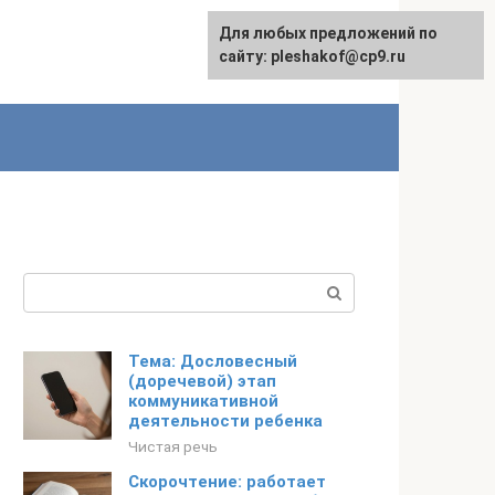
Для любых предложений по
сайту: pleshakof@cp9.ru
Поиск:
Тема: Дословесный
(доречевой) этап
коммуникативной
деятельности ребенка
Чистая речь
Скорочтение: работает