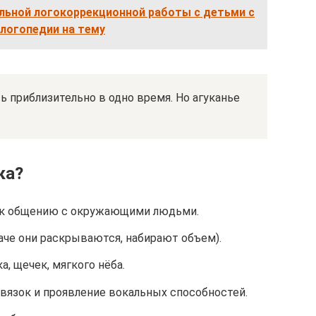
льной логокоррекционной работы с детьми с
логопедии на тему
ь приблизительно в одно время. Но агуканье
ка?
 к общению с окружающими людьми.
лаче они раскрываются, набирают объем).
а, щечек, мягкого нёба.
вязок и проявление вокальных способностей.