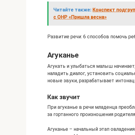
Читайте также:
Конспект подгруп
с ОНР «Пришла весна»
Развитие речи: 6 способов помочь ре
Агуканье
Агукать и улыбаться малыш начинает
наладить диалог, установить социаль
новые звуки, разрабатывает интонац
Как звучит
При агуканье в речи младенца преоблад
за гортанного произношения родителя
Агуканье – начальный этап овладени