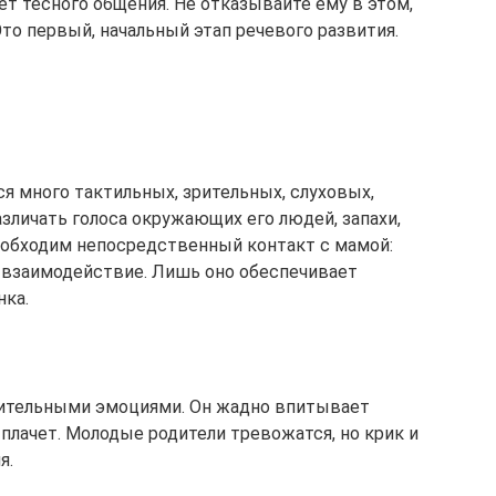
т тесного общения. Не отказывайте ему в этом,
Это первый, начальный этап речевого развития.
я много тактильных, зрительных, слуховых,
зличать голоса окружающих его людей, запахи,
необходим непосредственный контакт с мамой:
но взаимодействие. Лишь оно обеспечивает
нка.
жительными эмоциями. Он жадно впитывает
 плачет. Молодые родители тревожатся, но крик и
я.