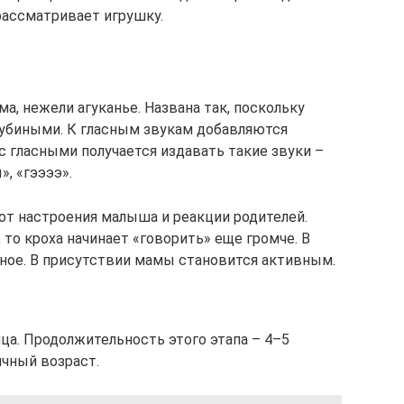
рассматривает игрушку.
а, нежели агуканье. Названа так, поскольку
олубиными. К гласным звукам добавляются
и с гласными получается издавать такие звуки –
», «гээээ».
от настроения малыша и реакции родителей.
 то кроха начинает «говорить» еще громче. В
ное. В присутствии мамы становится активным.
яца. Продолжительность этого этапа – 4–5
ячный возраст.