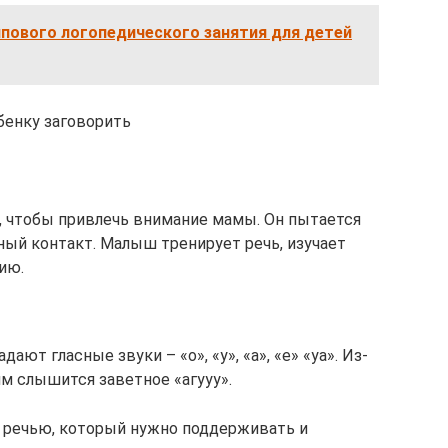
пового логопедического занятия для детей
бенку заговорить
, чтобы привлечь внимание мамы. Он пытается
ный контакт. Малыш тренирует речь, изучает
ию.
ают гласные звуки – «о», «у», «а», «е» «уа». Из-
м слышится заветное «агууу».
я речью, который нужно поддерживать и