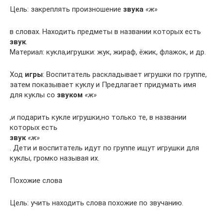
Цель: закреплять произношение
звука
«ж»
в словах. Находить предметы в названии которых есть
звук
.
Материал: кукла,игрушки: жук, жираф, ёжик, флажок, и др.
Ход
игры
: Воспитатель раскладывает игрушки по группе,
затем показывает куклу и Предлагает придумать имя
для куклы со
звуком
«ж»
,и подарить кукле игрушки,но только те, в названии
которых есть
звук
«ж»
. Дети и воспитатель идут по группе ищут игрушки для
куклы, громко называя их.
Похожие слова
Цель: учить находить слова похожие по звучанию.