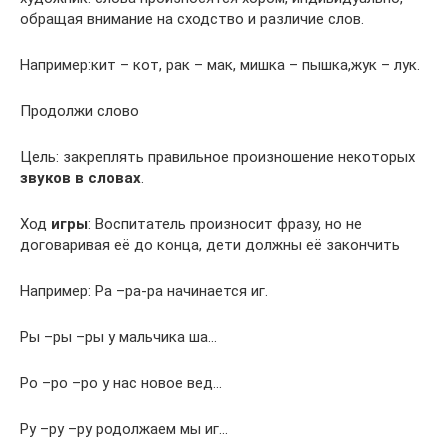
обращая внимание на сходство и различие слов.
Например:кит – кот, рак – мак, мишка – пышка,жук – лук.
Продолжи слово
Цель: закреплять правильное произношение некоторых
звуков в словах
.
Ход
игры
: Воспитатель произносит фразу, но не
договаривая её до конца, дети должны её закончить
Например: Ра –ра-ра начинается иг.
Ры –ры –ры у мальчика ша…
Ро –ро –ро у нас новое вед…
Ру –ру –ру родолжаем мы иг…