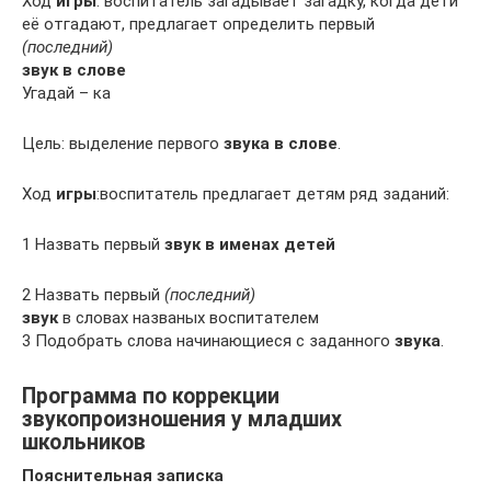
Ход
игры
: воспитатель загадывает загадку, когда дети
её отгадают, предлагает определить первый
(последний)
звук в слове
Угадай – ка
Цель: выделение первого
звука в слове
.
Ход
игры
:воспитатель предлагает детям ряд заданий:
1 Назвать первый
звук в именах детей
2 Назвать первый
(последний)
звук
в словах названых воспитателем
3 Подобрать слова начинающиеся с заданного
звука
.
Программа по коррекции
звукопроизношения у младших
школьников
Пояснительная записка