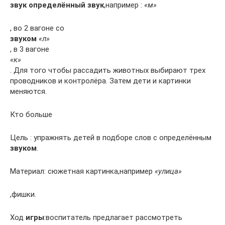
звук определённый звук
,например :
«м»
, во 2 вагоне со
звуком
«л»
, в 3 вагоне
«к»
. Для того чтобы рассадить животных выбирают трех
проводников и контролёра. Затем дети и картинки
меняются.
Кто больше
Цель : упражнять детей в подборе слов с определённым
звуком
.
Материал: сюжетная картинка,например
«улица»
,фишки.
Ход
игры
:воспитатель предлагает рассмотреть