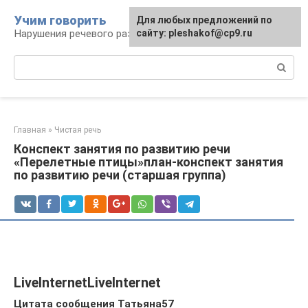
Перейти
Учим говорить
Для любых предложений по
к
Нарушения речевого развития
сайту: pleshakof@cp9.ru
контенту
Поиск:
Главная
»
Чистая речь
Конспект занятия по развитию речи
«Перелетные птицы»план-конспект занятия
по развитию речи (старшая группа)
LiveInternetLiveInternet
Цитата сообщения Татьяна57