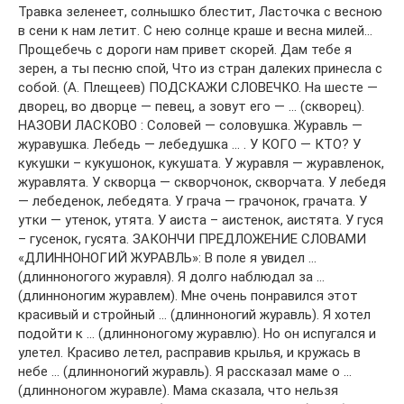
Травка зеленеет, солнышко блестит, Ласточка с весною
в сени к нам летит. С нею солнце краше и весна милей…
Прощебечь с дороги нам привет скорей. Дам тебе я
зерен, а ты песню спой, Что из стран далеких принесла с
собой. (А. Плещеев) ПОДСКАЖИ СЛОВЕЧКО. На шесте —
дворец, во дворце — певец, а зовут его — … (скворец).
НАЗОВИ ЛАСКОВО : Соловей — соловушка. Журавль —
журавушка. Лебедь — лебедушка … . У КОГО — КТО? У
кукушки – кукушонок, кукушата. У журавля — журавленок,
журавлята. У скворца — скворчонок, скворчата. У лебедя
— лебеденок, лебедята. У грача — грачонок, грачата. У
утки — утенок, утята. У аиста – аистенок, аистята. У гуся
– гусенок, гусята. ЗАКОНЧИ ПРЕДЛОЖЕНИЕ СЛОВАМИ
«ДЛИННОНОГИЙ ЖУРАВЛЬ»: В поле я увидел …
(длинноногого журавля). Я долго наблюдал за …
(длинноногим журавлем). Мне очень понравился этот
красивый и стройный … (длинноногий журавль). Я хотел
подойти к … (длинноногому журавлю). Но он испугался и
улетел. Красиво летел, расправив крылья, и кружась в
небе … (длинноногий журавль). Я рассказал маме о …
(длинноногом журавле). Мама сказала, что нельзя