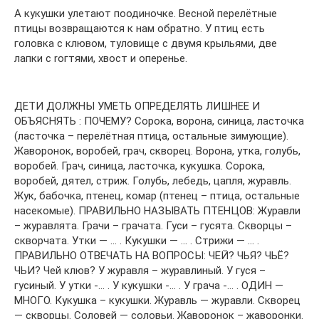
А кукушки улетают поодиночке. Весной перелётные
птицы возвращаются к нам обратно. У птиц есть
головка с клювом, туловище с двумя крыльями, две
лапки с rогтями, хвост и оперенье.
ДЕТИ ДОЛЖНЫ УМЕТЬ ОПРЕДЕЛЯТЬ ЛИШНЕЕ И
ОБЪЯСНЯТЬ : ПОЧЕМУ? Сорока, ворона, синица, ласточка
(ласточка – перелётная птица, остальные зимующие).
Жаворонок, воробей, грач, скворец. Ворона, утка, голубь,
воробей. Грач, синица, ласточка, кукушка. Сорока,
воробей, дятел, стриж. Голубь, лебедь, цапля, журавль.
Жук, бабочка, птенец, комар (птенец – птица, остальные
насекомые). ПРАВИЛЬНО НАЗЫВАТЬ ПТЕНЦОВ: Журавли
– журавлята. Грачи – грачата. Гуси – гусята. Скворцы –
скворчата. Утки — … . Кукушки — … . Стрижи — … .
ПРАВИЛЬНО ОТВЕЧАТЬ НА ВОПРОСЫ: ЧЕЙ? ЧЬЯ? ЧЬЁ?
ЧЬИ? Чей клюв? У журавля – журавлиный. У гуся –
гусиный. У утки -… . У кукушки -… . У грача -… . ОДИН —
МНОГО. Кукушка – кукушки. Журавль — журавли. Скворец
— скворцы. Соловей — соловьи. Жаворонок – жаворонки.