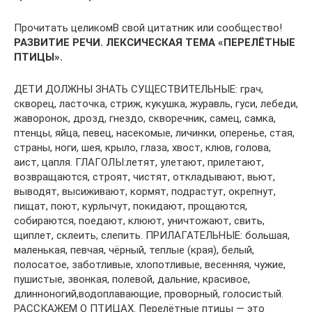
Прочитать целикомВ свой цитатник или сообщество!
РАЗВИТИЕ РЕЧИ. ЛЕКСИЧЕСКАЯ ТЕМА «ПЕРЕЛЁТНЫЕ
ПТИЦЫ».
ДЕТИ ДОЛЖНЫ ЗНАТЬ СУЩЕСТВИТЕЛЬНЫЕ: грач,
скворец, ласточка, стриж, кукушка, журавль, гуси, лебеди,
жаворонок, дрозд, гнездо, скворечник, самец, самка,
птенцы, яйца, певец, насекомые, личинки, оперенье, стая,
страны, ноги, шея, крыло, глаза, хвост, клюв, голова,
аист, цапля. ГЛАГОЛЫ:летят, улетают, прилетают,
возвращаются, строят, чистят, откладывают, вьют,
выводят, высиживают, кормят, подрастут, окрепнут,
пищат, поют, курлычут, покидают, прощаются,
собираются, поедают, клюют, уничтожают, свить,
щиплет, склеить, слепить. ПРИЛАГАТЕЛЬНЫЕ: большая,
маленькая, певчая, чёрный, теплые (края), белый,
полосатое, заботливые, хлопотливые, весенняя, чужие,
пушистые, звонкая, полевой, дальние, красивое,
длинноногий,водоплавающие, проворный, голосистый.
РАССКАЖЕМ О ПТИЦАХ. Перелётные птицы — это