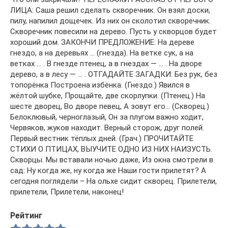
ЛИЦА: Саша решил сделать скворечник. Он взял доски,
пилу, напилил дощечек. Из них он сколотил скворечник.
Скворечник повесили на дерево. Пусть у скворцов будет
хороший дом. ЗАКОНЧИ ПРЕДЛОЖЕНИЕ: На дереве
гнездо, а на деревьях … (гнезда). На ветке сук, а на
ветках … . В гнезде птенец, а в гнездах — … . На дворе
дерево, а в лесу — … . ОТГАДАЙТЕ ЗАГАДКИ: Без рук, без
топорёнка Построена избёнка. (Гнездо.) Явился в
жёлтой шубке, Прощайте, две скорлупки. (Птенец.) На
шесте дворец, Во дворе певец, А зовут его… (Скворец.)
Белоклювый, черноглазый, Он за плугом важно ходит,
Червяков, жуков находит. Верный сторож, друг полей.
Первый вестник тёплых дней. (Грач.) ПРОЧИТАЙТЕ
СТИХИ О ПТИЦАХ, ВЫУЧИТЕ ОДНО ИЗ НИХ НАИЗУСТЬ.
Скворцы. Мы вставали ночью даже, Из окна смотрели в
сад: Ну когда же, ну когда же Наши гости прилетят? А
сегодня поглядели – На ольхе сидит скворец. Прилетели,
прилетели, Прилетели, наконец!
Рейтинг