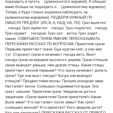
подходить и пугать … (длинноногого журавля). Я обещал
маме больше не подходить к … (длинноногому журавлю).
Теперь я буду только издалека наблюдать за …
(длинноногим журавлем). ПОДБЕРИ НУЖНЫЙ ПО
СМЫСЛУ ПРЕДЛОГ (ИЗ, В, К, НАД, НА, ПО): Грач вылетел
… гнезда. Грач прилетел … гнездо. Грач подлетел … гнезду.
Грач кружит … гнездом. Грач сел … ветку. Грач ходит …
пашне. СОВЕРШЕНСТВУЕМ УМЕНИЕ ПЕРЕСКАЗЫВАТЬ.
ПЕРЕСКАЖИ РАССКАЗ ПО ВОПРОСАМ: Прилетели грачи.
Первыми прилетают грачи. Еще кругом снег, а они уже
тут. Отдохнут грачи и начинают гнезда вить. Вьют
гнезда грачи на вершине высокого дерева. Грачи птенцов
своих выводят раньше, чем другие птицы. Какие птицы
прилетают весной первыми? Что сразу начинают делать
грачи? Где они вьют гнезда? Когда они выводят
птенцов? Предвестники весны. Прошла холодная зима.
Наступает весна. Солнышко поднимается выше. Оно
греет сильнее. Прилетели грачи. Увидели их дети и
закричали: «Грачи прилетели! Грачи прилетели!» Какая
была зима? Что наступает после зимы? Как греет
солнышко весной? Кто прилетел? Кого увидели дети?
Что они закричали? ПЕРЕСКАЖИ РАССКАЗ ОТ ПЕРВОГО