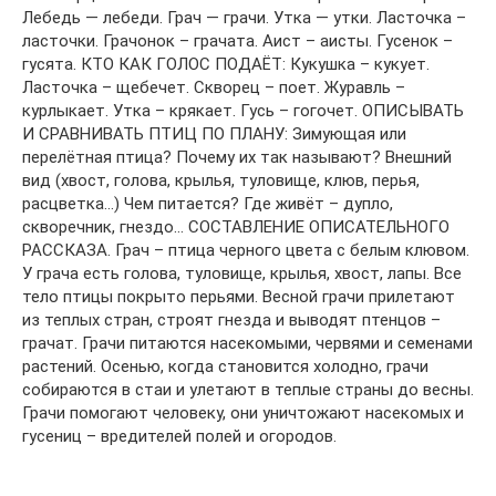
Лебедь — лебеди. Грач — грачи. Утка — утки. Ласточка –
ласточки. Грачонок – грачата. Аист – аисты. Гусенок –
гусята. КТО КАК ГОЛОС ПОДАЁТ: Кукушка – кукует.
Ласточка – щебечет. Скворец – поет. Журавль –
курлыкает. Утка – крякает. Гусь – гогочет. ОПИСЫВАТЬ
И СРАВНИВАТЬ ПТИЦ ПО ПЛАНУ: Зимующая или
перелётная птица? Почему их так называют? Внешний
вид (хвост, голова, крылья, туловище, клюв, перья,
расцветка…) Чем питается? Где живёт – дупло,
скворечник, гнездо… СОСТАВЛЕНИЕ ОПИСАТЕЛЬНОГО
РАССКАЗА. Грач – птица черного цвета с белым клювом.
У грача есть голова, туловище, крылья, хвост, лапы. Все
тело птицы покрыто перьями. Весной грачи прилетают
из теплых стран, строят гнезда и выводят птенцов –
грачат. Грачи питаются насекомыми, червями и семенами
растений. Осенью, когда становится холодно, грачи
собираются в стаи и улетают в теплые страны до весны.
Грачи помогают человеку, они уничтожают насекомых и
гусениц – вредителей полей и огородов.