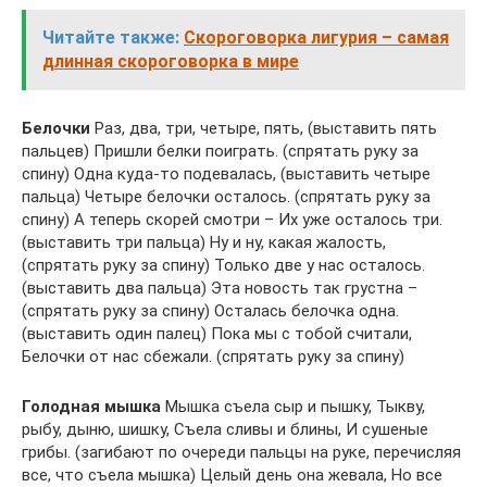
Читайте также:
Скороговорка лигурия – самая
длинная скороговорка в мире
Белочки
Раз, два, три, четыре, пять, (выставить пять
пальцев) Пришли белки поиграть. (спрятать руку за
спину) Одна куда-то подевалась, (выставить четыре
пальца) Четыре белочки осталось. (спрятать руку за
спину) А теперь скорей смотри – Их уже осталось три.
(выставить три пальца) Ну и ну, какая жалость,
(спрятать руку за спину) Только две у нас осталось.
(выставить два пальца) Эта новость так грустна –
(спрятать руку за спину) Осталась белочка одна.
(выставить один палец) Пока мы с тобой считали,
Белочки от нас сбежали. (спрятать руку за спину)
Голодная мышка
Мышка съела сыр и пышку, Тыкву,
рыбу, дыню, шишку, Съела сливы и блины, И сушеные
грибы. (загибают по очереди пальцы на руке, перечисляя
все, что съела мышка) Целый день она жевала, Но все