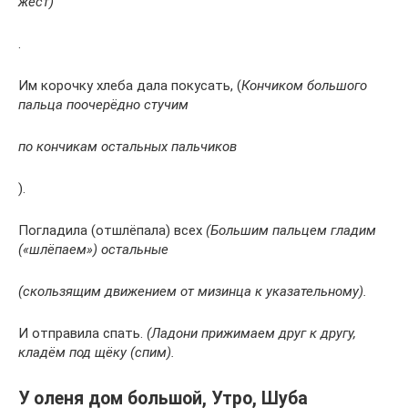
жест)
.
Им корочку хлеба дала покусать, (
Кончиком большого
пальца поочерёдно стучим
по кончикам остальных
пальчиков
).
Погладила (отшлёпала) всех
(Большим пальцем гладим
(«шлёпаем») остальные
(скользящим движением от
мизинца к указательному).
И отправила спать.
(Ладони прижимаем друг к другу,
кладём под щёку (спим).
У оленя дом большой, Утро, Шуба