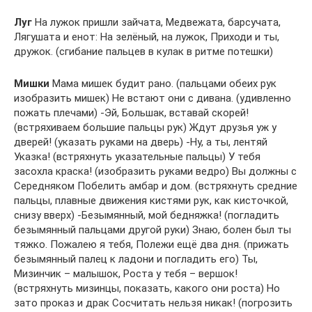
Луг
На лужок пришли зайчата, Медвежата, барсучата,
Лягушата и енот: На зелёный, на лужок, Приходи и ты,
дружок. (сгибание пальцев в кулак в ритме потешки)
Мишки
Мама мишек будит рано. (пальцами обеих рук
изобразить мишек) Не встают они с дивана. (удивленно
пожать плечами) -Эй, Большак, вставай скорей!
(встряхиваем большие пальцы рук) Ждут друзья уж у
дверей! (указать руками на дверь) -Ну, а ты, лентяй
Указка! (встряхнуть указательные пальцы) У тебя
засохла краска! (изобразить руками ведро) Вы должны с
Середняком Побелить амбар и дом. (встряхнуть средние
пальцы, плавные движения кистями рук, как кисточкой,
снизу вверх) -Безымянный, мой бедняжка! (погладить
безымянный пальцами другой руки) Знаю, болен был ты
тяжко. Пожалею я тебя, Полежи ещё два дня. (прижать
безымянный палец к ладони и погладить его) Ты,
Мизинчик – малышок, Роста у тебя – вершок!
(встряхнуть мизинцы, показать, какого они роста) Но
зато проказ и драк Сосчитать нельзя никак! (погрозить