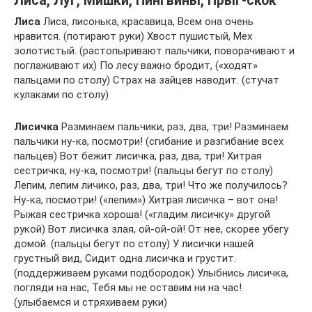
Лиса, Луг, Мишки, Пингвины, Прыг-скок
Лиса
Лиса, лисонька, красавица, Всем она очень
нравится. (потирают руки) Хвост пушистый, Мех
золотистый. (растопыривают пальчики, поворачивают и
поглаживают их) По лесу важно бродит, («ходят»
пальцами по столу) Страх на зайцев наводит. (стучат
кулаками по столу)
Лисичка
Разминаем пальчики, раз, два, три! Разминаем
пальчики ну-ка, посмотри! (сгибание и разгибание всех
пальцев) Вот бежит лисичка, раз, два, три! Хитрая
сестричка, ну-ка, посмотри! (пальцы бегут по столу)
Лепим, лепим личико, раз, два, три! Что же получилось?
Ну-ка, посмотри! («лепим») Хитрая лисичка – вот она!
Рыжая сестричка хороша! («гладим лисичку» другой
рукой) Вот лисичка злая, ой-ой-ой! От нее, скорее убегу
домой. (пальцы бегут по столу) У лисички нашей
грустный вид, Сидит одна лисичка и грустит.
(поддерживаем руками подбородок) Улыбнись лисичка,
погляди на нас, Тебя мы не оставим ни на час!
(улыбаемся и стряхиваем руки)