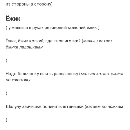
из стороны в сторону)
Ёжик
( у малыша в руках резиновый колючий ежик )
Ёжик, ёжик колкий, где твои иголки? (
малыш катает
ёжика ладошками
)
Надо бельчонку сшить распашонку (
малыш катает ёжика
по животику
)
Шалуну зайчишке починить штанишки (
катаем по ножкам
)