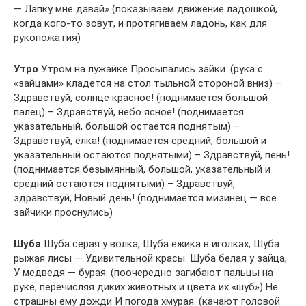
— Лапку мне давай» (показываем движение ладошкой,
когда кого-то зовут, и протягиваем ладонь, как для
рукопожатия)
Утро
Утром на лужайке Просыпались зайки. (рука с
«зайцами» кладется на стол тыльной стороной вниз) –
Здравствуй, солнце красное! (поднимается большой
палец) – Здравствуй, небо ясное! (поднимается
указательный, большой остается поднятым) –
Здравствуй, ёлка! (поднимается средний, большой и
указательный остаются поднятыми) – Здравствуй, пень!
(поднимается безымянный, большой, указательный и
средний остаются поднятыми) – Здравствуй,
здравствуй, Новый день! (поднимается мизинец — все
зайчики проснулись)
Шуба
Шуба серая у волка, Шуба ежика в иголках, Шуба
рыжая лисы — Удивительной красы. Шуба белая у зайца,
У медведя — бурая. (поочередно загибают пальцы на
руке, перечисляя диких животных и цвета их «шуб») Не
страшны ему дожди И погода хмурая. (качают головой