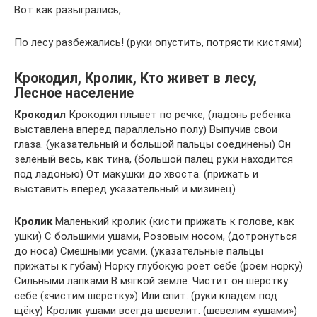
Вот как разыгрались,
По лесу разбежались! (руки опустить, потрясти кистями)
Крокодил, Кролик, Кто живет в лесу,
Лесное население
Крокодил
Крокодил плывет по речке, (ладонь ребенка
выставлена вперед параллельно полу) Выпучив свои
глаза. (указательный и большой пальцы соединены) Он
зеленый весь, как тина, (большой палец руки находится
под ладонью) От макушки до хвоста. (прижать и
выставить вперед указательный и мизинец)
Кролик
Маленький кролик (кисти прижать к голове, как
ушки) С большими ушами, Розовым носом, (дотронуться
до носа) Смешными усами. (указательные пальцы
прижаты к губам) Норку глубокую роет себе (роем норку)
Сильными лапками В мягкой земле. Чистит он шёрстку
себе («чистим шёрстку») Или спит. (руки кладём под
щёку) Кролик ушами всегда шевелит. (шевелим «ушами»)