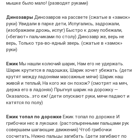
мышке было мало! (разводят руками)
Динозавры
Динозавров на рассвете (сжатые в «замок»
руки) Увидали в парке дети, Испугались, задрожали,
(изображаем дрожь, испуг) Быстро к дому побежали,
(«бегают» пальчиками по столу) Динозавр же, верь не
верь, Только тра-во-ядный зверь. (сжатые в «замок»
руки)
Ежик
Мы нашли колючий шарик, Нам его не удержать.
Шарик крутится в ладошках, Шарик хочет убежать. (дети
крутят между ладонями массажные мячи) Шарик наш
живой и теплый, На кого же он похож? (смотрят на мяч,
держа его в ладонях) Прыгнул шарик на дорожку —
Оказалось…это еж! (дети опускают руки, мячи падают и
катятся по полу)
Ежик топал по дорожке
Ежик топал по дорожке И
грибочки нес в лукошке. (растопыренными пальцами рук
совершаем шагающие движения) Чтоб грибочки
сосчитать, Нужно пальцы загибать. (дети загибают по