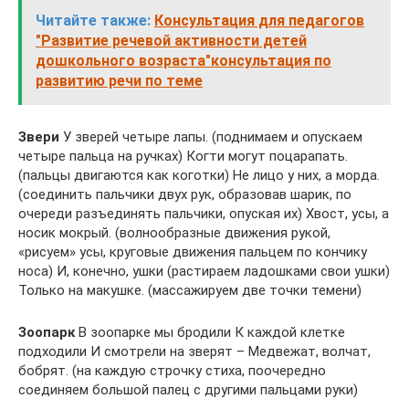
Читайте также:
Консультация для педагогов
"Развитие речевой активности детей
дошкольного возраста"консультация по
развитию речи по теме
Звери
У зверей четыре лапы. (поднимаем и опускаем
четыре пальца на ручках) Когти могут поцарапать.
(пальцы двигаются как коготки) Не лицо у них, а морда.
(соединить пальчики двух рук, образовав шарик, по
очереди разъединять пальчики, опуская их) Хвост, усы, а
носик мокрый. (волнообразные движения рукой,
«рисуем» усы, круговые движения пальцем по кончику
носа) И, конечно, ушки (растираем ладошками свои ушки)
Только на макушке. (массажируем две точки темени)
Зоопарк
В зоопарке мы бродили К каждой клетке
подходили И смотрели на зверят – Медвежат, волчат,
бобрят. (на каждую строчку стиха, поочередно
соединяем большой палец с другими пальцами руки)