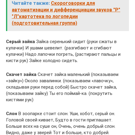
Читайте также:
Скороговорки для
автоматизации и дифференциации звуков "Р"
"Л"картотека по логопедии
(подготовительная группа)
Серый зайка
Зайка серенький сидит (руки сжаты в
кулачки) И ушами шевелит. (разгибают и сгибают
кулачки) Надо лапочки погреть, (растирают пальцы и
кисти рук) Зайке холодно сидеть.
Скачет зайка
Скачет зайка маленький (показываем
«зайку») Около завалинки. (показываем «лавочку»,
складывая руки перед собой) Быстро скачет зайка,
(показываем зайку) Ты его поймай-ка. (покрутить
кистями рук)
Слон
В зоопарке стоит слон. Уши, хобот, серый он.
Головой своей кивает, Будто в гости приглашает.
Больше всех на суше он, Очень, очень добрый слон.
Видно, даже у зверей Тот и больше, кто добрей.