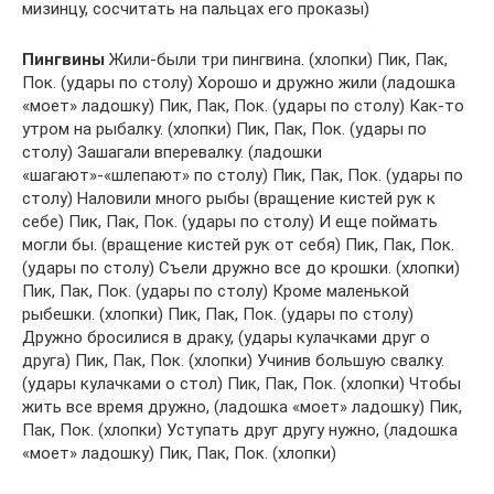
мизинцу, сосчитать на пальцах его проказы)
Пингвины
Жили-были три пингвина. (хлопки) Пик, Пак,
Пок. (удары по столу) Хорошо и дружно жили (ладошка
«моет» ладошку) Пик, Пак, Пок. (удары по столу) Как-то
утром на рыбалку. (хлопки) Пик, Пак, Пок. (удары по
столу) Зашагали вперевалку. (ладошки
«шагают»-«шлепают» по столу) Пик, Пак, Пок. (удары по
столу) Наловили много рыбы (вращение кистей рук к
себе) Пик, Пак, Пок. (удары по столу) И еще поймать
могли бы. (вращение кистей рук от себя) Пик, Пак, Пок.
(удары по столу) Съели дружно все до крошки. (хлопки)
Пик, Пак, Пок. (удары по столу) Кроме маленькой
рыбешки. (хлопки) Пик, Пак, Пок. (удары по столу)
Дружно бросилися в драку, (удары кулачками друг о
друга) Пик, Пак, Пок. (хлопки) Учинив большую свалку.
(удары кулачками о стол) Пик, Пак, Пок. (хлопки) Чтобы
жить все время дружно, (ладошка «моет» ладошку) Пик,
Пак, Пок. (хлопки) Уступать друг другу нужно, (ладошка
«моет» ладошку) Пик, Пак, Пок. (хлопки)