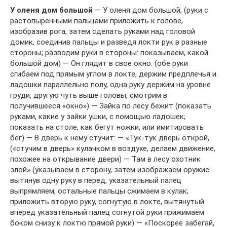
У оленя дом большой
— У оленя дом большой, (руки с
растопыренными пальцами приложить к голове,
изобразив рога, затем сделать руками над головой
домик, соединив пальцы и разведя локти рук в разные
стороны; разводим руки в стороны: показываем, какой
большой дом) — Он глядит в свое окно. (обе руки
сгибаем под прямым углом в локте, держим предплечья и
ладошки параллельно полу, одна руку держим на уровне
груди, другую чуть выше головы, смотрим в
получившееся «окно») — Зайка по лесу бежит (показать
руками, какие у зайки ушки, с помощью ладошек;
показать на столе, как бегут ножки, или имитировать
бег) — В дверь к нему стучит: — «Тук-тук дверь открой,
(«стучим в дверь» кулачком в воздухе, делаем движение,
похожее на открывание двери) — Там в лесу охотник
злой» (указываем в сторону, затем изображаем оружие:
вытянув одну руку в перед, указательный палец
выпрямляем, остальные пальцы сжимаем в кулак;
приложить вторую руку, согнутую в локте, вытянутый
вперед указательный палец согнутой руки прижимаем
боком снизу к локтю прямой руки) — «Поскорее забегай,