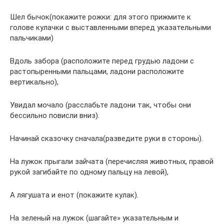
Шел бычок(покажите рожки: для этого прижмите к
голове кулачки с выставленными вперед указательными
пальчиками)
Вдоль забора (расположите перед грудью ладони с
растопыренными пальцами, ладони расположите
вертикально),
Увидал мочало (расслабьте ладони так, чтобы они
бессильно повисли вниз).
Начинай сказочку сначала(разведите руки в стороны).
На лужок прыгали зайчата (перечисляя животных, правой
рукой загибайте по одному пальцу на левой),
А лягушата и енот (покажите кулак).
На зеленый на лужок (шагайте» указательным и