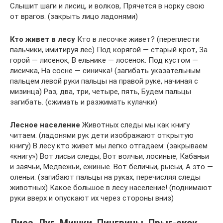
Слышит шаги и лисиц, и волков, Прячется в норку свою
от врагов. (закрыть лицо ладонями)
Кто живет в лесу
Кто в лесочке живет? (переплести
пальчики, имитируя лес) Под корягой — старый крот, За
горой — лисенок, В ельнике — лосенок. Под кустом —
лисичка, На сосне — синичка! (загибать указательным
пальцем левой руки пальцы на правой руке, начиная с
мизинца) Раз, два, три, четыре, пять, Будем пальцы
загибать. (сжимать и разжимать кулачки)
Лесное население
Животных следы мы как книгу
читаем. (ладонями рук дети изображают открытую
книгу) В лесу кто живет мы легко отгадаем: (закрываем
«книгу») Вот лисьи следы, Вот волчьи, лосиные, Кабаньи
и заячьи, Медвежьи, ежиные. Вот беличьи, рысьи, А это —
оленьи. (загибают пальцы на руках, перечисляя следы
животных) Какое большое в лесу население! (поднимают
руки вверх и опускают их через стороны вниз)