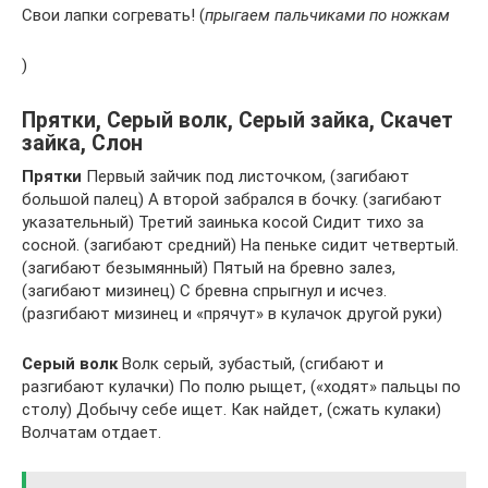
Свои лапки согревать! (
прыгаем пальчиками по ножкам
)
Прятки, Серый волк, Серый зайка, Скачет
зайка, Слон
Прятки
Первый зайчик под листочком, (загибают
большой палец) А второй забрался в бочку. (загибают
указательный) Третий заинька косой Сидит тихо за
сосной. (загибают средний) На пеньке сидит четвертый.
(загибают безымянный) Пятый на бревно залез,
(загибают мизинец) С бревна спрыгнул и исчез.
(разгибают мизинец и «прячут» в кулачок другой руки)
Серый волк
Волк серый, зубастый, (сгибают и
разгибают кулачки) По полю рыщет, («ходят» пальцы по
столу) Добычу себе ищет. Как найдет, (сжать кулаки)
Волчатам отдает.