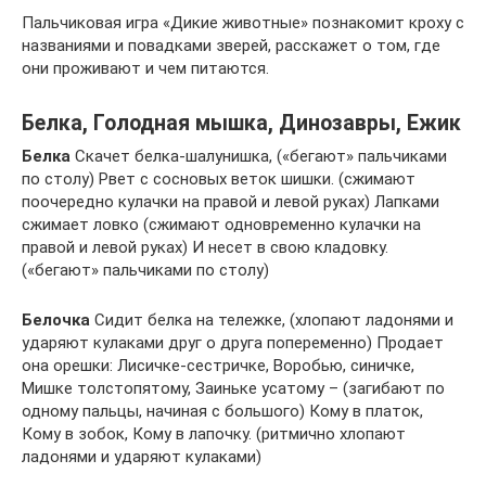
Пальчиковая игра «Дикие животные» познакомит кроху с
названиями и повадками зверей, расскажет о том, где
они проживают и чем питаются.
Белка, Голодная мышка, Динозавры, Ежик
Белка
Скачет белка-шалунишка, («бегают» пальчиками
по столу) Рвет с сосновых веток шишки. (сжимают
поочередно кулачки на правой и левой руках) Лапками
сжимает ловко (сжимают одновременно кулачки на
правой и левой руках) И несет в свою кладовку.
(«бегают» пальчиками по столу)
Белочка
Сидит белка на тележке, (хлопают ладонями и
ударяют кулаками друг о друга попеременно) Продает
она орешки: Лисичке-сестричке, Воробью, синичке,
Мишке толстопятому, Заиньке усатому – (загибают по
одному пальцы, начиная с большого) Кому в платок,
Кому в зобок, Кому в лапочку. (ритмично хлопают
ладонями и ударяют кулаками)