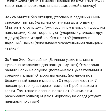
теплых дней. (дети загибают пальцы на руке, перечисляя
животных и насекомых, впадающих зимой в спячку)
Зайка
Мчится без оглядки, (хлопаем в ладошки) Лишь
сверкают пятки. (ударяем кулачками друг о друга)
Мчится что есть духу, (руки сцепляем в замок и шевелим
пальчиками) Хвост короче уха. (ударяем кулачками друг
о друга) Живо угадай-ка: Кто же это? (хлопаем в
ладошки) Зайка! (показываем указательными пальцами
«зайку»)
Зайчик
Жил-был зайчик, Длинные ушки, (пальцы в
кулаке, выставляют два пальца – «ушки») Отморозил
зайчик Носик на опушке. (поглаживают указательный и
средний пальцы) Отморозил носик, (поглаживают
безымянный палец и мизинец) Отморозил хвостик И
поехал греться (растирают ладони) К ребятишкам в
гости. Там тепло и славно, волка нет. (сжимают и
разжимают кулаки) И дают морковку на обед! (стучат
пальцами по столу)