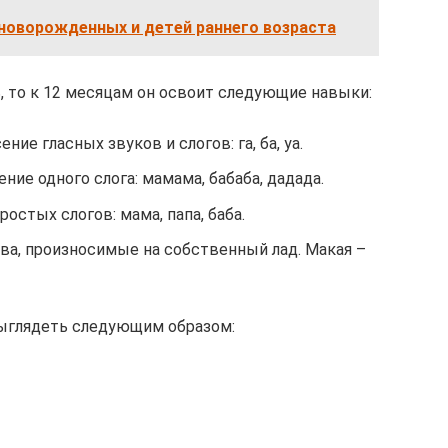
 новорожденных и детей раннего возраста
 то к 12 месяцам он освоит следующие навыки:
ие гласных звуков и слогов: га, ба, уа.
ие одного слога: мамама, бабаба, дадада.
остых слогов: мама, папа, баба.
ва, произносимые на собственный лад. Макая –
ыглядеть следующим образом: