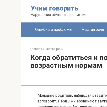
Перейти
Учим говорить
к
контенту
Нарушения речевого развития
Ошибки и проблемы
Чистая речь
Главная
»
Чистая речь
Когда обратиться к л
возрастным нормам
Молодые родители, наблюдая развити
заговорит. Первыми возникают звуки
появляются слова. Вот уже кроха мил