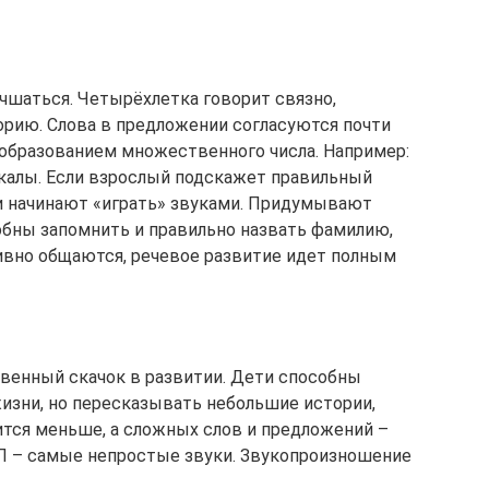
лучшаться. Четырёхлетка говорит связно,
рию. Слова в предложении согласуются почти
 образованием множественного числа. Например:
ркалы. Если взрослый подскажет правильный
и начинают «играть» звуками. Придумывают
собны запомнить и правильно назвать фамилию,
тивно общаются, речевое развитие идет полным
твенный скачок в развитии. Дети способны
жизни, но пересказывать небольшие истории,
тся меньше, а сложных слов и предложений –
 Л – самые непростые звуки. Звукопроизношение