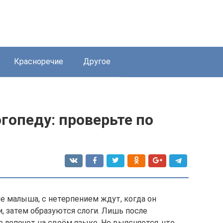
Красноречие
Другое
огопеду: проверьте по
е малыша, с нетерпением ждут, когда он
, затем образуются слоги. Лишь после
о лепечет на своём языке. Но выясняется, что