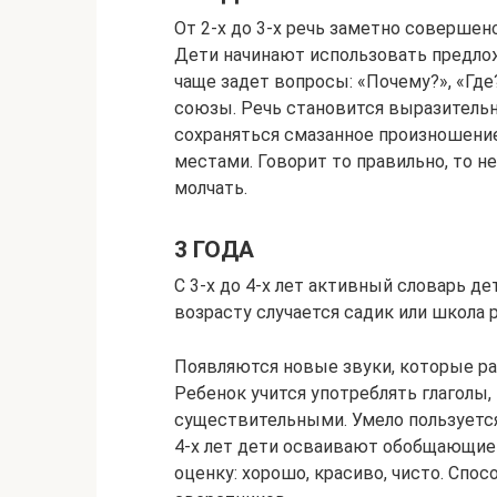
От 2-х до 3-х речь заметно соверше
Дети начинают использовать предло
чаще задет вопросы: «Почему?», «Где
союзы. Речь становится выразительн
сохраняться смазанное произношение
местами. Говорит то правильно, то н
молчать.
3 ГОДА
С 3-х до 4-х лет активный словарь д
возрасту случается садик или школа 
Появляются новые звуки, которые р
Ребенок учится употреблять глаголы, 
существительными. Умело пользуется
4-х лет дети осваивают обобщающие 
оценку: хорошо, красиво, чисто. Спо