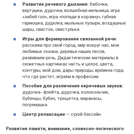
Развитие речевого дыхания:
бабочки,
вертушки, дудочки, волшебная мельница, игра
«забей гол», игра «попади в корзину», губная
гармошка, дуделка, мыльные пузыри, воздушные
шары, свисток, свистулька.
Игры для формирования связанной речи:
расскажи про свой город, мир вокруг нас, мои
любимые сказки, деревья наших лесов,
развиваем речь, Дидактические материалы в
сюжетных картинках часть и целое, цвета,
контуры, мой дом, дары природы, времена года,
что где растет, играем в профессии.
Пособие для различения неречевых звуков:
дудочка- флейта, дудочка, колокольчик,
бубенцы, бубен, трещетка, маракасы,
погремушка.
Центр релаксации
— сухой бассейн.
Развитие памяти, внимание, словесно-логического