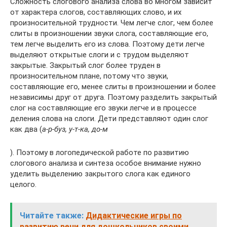
Сложность слогового анализа слова во многом зависит
от характера слогов, составляющих слово, и их
произносительной трудности. Чем легче слог, чем более
слиты в произношении звуки слога, составляющие его,
тем легче выделить его из слова. Поэтому дети легче
выделяют открытые слоги и с трудом выделяют
закрытые. Закрытый слог более труден в
произносительном плане, потому что звуки,
составляющие его, менее слиты в произношении и более
независимы друг от друга. Поэтому разделить закрытый
слог на составляющие его звуки легче и в процессе
деления слова на слоги. Дети представляют один слог
как два (
а-р-буз, у-т-ка, до-м
). Поэтому в логопедической работе по развитию
слогового анализа и синтеза особое внимание нужно
уделить выделению закрытого слога как единого
целого.
Читайте также:
Дидактические игры по
развитию речи для дошкольников своими