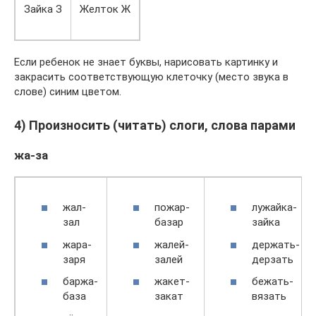
Зайка З
Желток Ж
Если ребенок не знает буквы, нарисовать картинку и
закрасить соответствующую клеточку (место звука в
слове) синим цветом.
4) Произносить (читать) слоги, слова парами
жа-за
жал-
пожар-
лужайка-
зал
базар
зайка
жара-
жалей-
держать-
заря
залей
дерзать
баржа-
жакет-
бежать-
база
закат
вязать