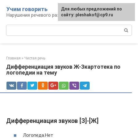
Перейти
Учим говорить
Для любых предложений по
к
Нарушения речевого развития
сайту: pleshakof@cp9.ru
контенту
Поиск:
Главная
»
Чистая речь
Дифференциация звуков Ж-Зкартотека по
логопедии на тему
Дифференциация звуков [З]-[Ж]
Логопеда.Нет