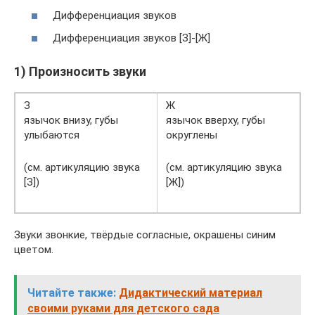
Дифференциация звуков
Дифференциация звуков [З]-[Ж]
1) Произносить звуки
З
Ж
язычок внизу, губы
язычок вверху, губы
улыбаются
округлены
(см. артикуляцию звука
(см. артикуляцию звука
[З])
[Ж])
Звуки звонкие, твёрдые согласные, окрашены синим
цветом.
Читайте также:
Дидактический материал
своими руками для детского сада