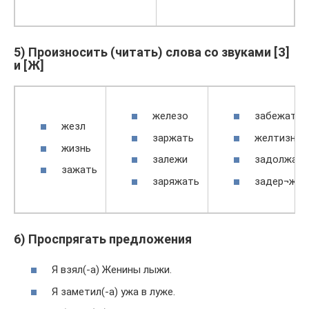
5) Произносить (читать) слова со звуками [З]
и [Ж]
железо
забежать
жезл
заржать
желтизна
жизнь
залежи
задолжать
зажать
заряжать
задер¬жат
6) Проспрягать предложения
Я взял(-а) Женины лыжи.
Я заметил(-а) ужа в луже.