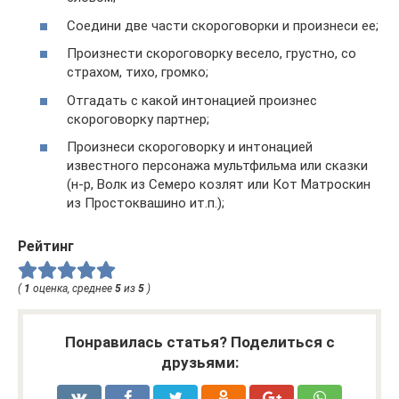
Соедини две части скороговорки и произнеси ее;
Произнести скороговорку весело, грустно, со
страхом, тихо, громко;
Отгадать с какой интонацией произнес
скороговорку партнер;
Произнеси скороговорку и интонацией
известного персонажа мультфильма или сказки
(н-р, Волк из Семеро козлят или Кот Матроскин
из Простоквашино ит.п.);
Рейтинг
(
1
оценка, среднее
5
из
5
)
Понравилась статья? Поделиться с
друзьями: