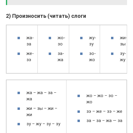
2) Произносить (читать) слоги
жа-
жо-
жу-
жи-
за
зо
зу
зы
же-
за-
зо-
зу-
зэ
жа
жо
жу
жа – жа – за –
жо – жо – зо –
жа
жо
жи – зы – жи –
зэ – же – зэ – же
жи
за – за – жа — за
зу – жу – зу – зу