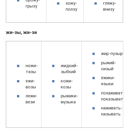
брожу-
хожу-
гляжу-
грызу
ползу
внизу
жи-зы, жи-зи
жир-пузырь
рыжий-
ножи-
жидкий-
сизый
тазы
зыбкий
ёжики-
ежи-
кожи-
языки
возы
козы
похаживать-
лежи-
рыжики-
показывать
вези
музыка
наживать-
называть