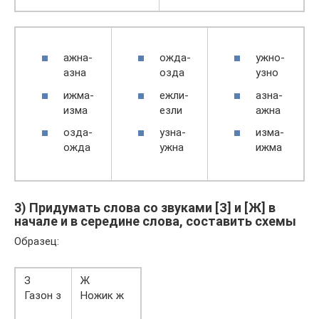
ажна-
ожда-
ужно-
азна
озда
узно
ижма-
ежли-
азна-
изма
езли
ажна
озда-
узна-
изма-
ожда
ужна
ижма
3) Придумать слова со звуками [З] и [Ж] в
начале и в середине слова, составить схемы
Образец:
З
Ж
Газон з
Ножик ж