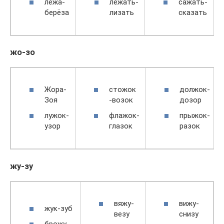
лёжа-
лежать-
сажать-
берёза
лизать
сказать
жо-зо
Жора-
стожок
должок-
Зоя
-возок
дозор
лужок-
флажок-
прыжок-
узор
глазок
разок
жу-зу
вяжу-
вижу-
жук-зуб
везу
снизу