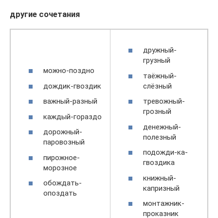
другие сочетания
дружный-
грузный
можно-поздно
таёжный-
дождик-гвоздик
слёзный
важный-разный
тревожный-
грозный
каждый-гораздо
денежный-
дорожный-
полезный
паровозный
подожди-ка-
пирожное-
гвоздика
морозное
книжный-
обождать-
капризный
опоздать
монтажник-
проказник