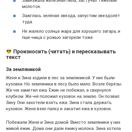
Завизжала железная пила, застучал тяжёлый
молоток.
Зажглась зелёная звезда, запустим звездолёт
туда.
Не жалело солнце жара для хорошего загара, и
пше¬ница с рожью загорели тоже.
Произносить (читать) и пересказывать
текст
За земляникой
Женя и Зина ходили в лес за земляникой. У них были
кузовки. Но земляники в лесу было мало. Возле берёзы
Же¬ня заметил ежа. Ёжик не побежал, а свернулся
клубком. Же¬ня положил кузовок на землю. Он позвал
Зину. Они захотели взять ежа. Зина стала держать
кузовок. Женя взял палку и закатил ежа в кузовок.
Побежали Женя и Зина домой. Вместо земляники у них
живой ёжик. Дома они дали ёжику молока. Зина хотела