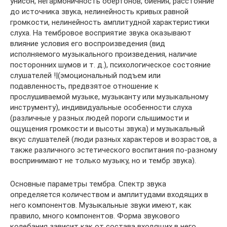
унисон, негармоничность обертонов, биения, расстояние
до источника звука, нелинейность кривых равной
громкости, нелинейность амплитудной характеристики
слуха. На тембровое восприятие звука оказывают
влияние условия его воспроизведения (вид
исполняемого музыкального произведения, наличие
посторонних шумов и т. д.), психологическое состояние
слушателей !|(эмоциональный подъем или
подавленность, предвзятое отношение к
прослушиваемой музыке, музыканту или музыкальному
инструменту), индивидуальные особенности слуха
(различные у разных людей пороги слышимости и
ощущения громкости и высоты звука) и музыкальный
вкус слушателей (люди разных характеров и возрастов, а
также различного эстетического воспитания по-разному
воспринимают не только музыку, но и тембр звука).
Основные параметры тембра. Спектр звука
определяется количеством и амплитудами входящих в
него компонентов. Музыкальные звуки имеют, как
правило, много компонентов. Форма звукового
колебания зависит как от состава входящих в него