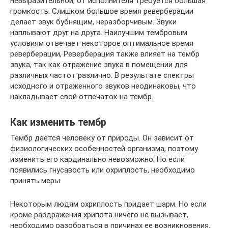
невыразительной, от исполнителя требуется большая
громкость. Слишком большое время реверберации
делает звук бубнящим, неразборчивым. Звуки
наплывают друг на друга. Наилучшим тембровым
условиям отвечает некоторое оптимальное время
реверберации, Реверберация также влияет на тембр
звука, так как отражение звука в помещении для
различных частот различно. В результате спектры
исходного и отраженного звуков неодинаковы, что
накладывает свой отпечаток на тембр.
Как изменить тембр
Тембр дается человеку от природы. Он зависит от
физиологических особенностей организма, поэтому
изменить его кардинально невозможно. Но если
появились гнусавость или охриплость, необходимо
принять меры.
Некоторым людям охриплость придает шарм. Но если
кроме раздражения хрипота ничего не вызывает,
необходимо разобраться в причинах ее возникновения.