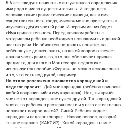
5-6 лет следует начинать с интуитивного определения
ими рода и числа существительных. И когда дети
освоили такие грамматические единицы, как « имя
существительное», «род», «число» можно приступать к
изучению других частей речи. И первым из них будет
«Имя прилагательное». Перед началом работы с
материалом ребёнка необходимо познакомить с данной
частью речи. Не обязательно давать понятие, но
ребёнок уже должен знать, на какой вопрос отвечает
данная часть речи и то, что она обозначает признак
предмета, для этого в Монтессори-педагогике
используется пособие «Ферма», но можно использовать
и то, что есть под рукой, например:
На столе разложено множество карандашей и
педагог просит:
-Дай мне карандаш. (ребёнок приносит
любой понравившийся ему карандаш) -Нет, ты принёс
мне не тот карандаш, мне нужен другой. Т. к. карандашей
много, то ребёнок в растерянности и у него естественно
возникает вопрос-какой? -Синий. Ребёнок подаёт
карандаш и педагог говорит: -Назови вопрос, который
ты мне задавал. (КАКОЙ?) -Какой карандаш ты мне