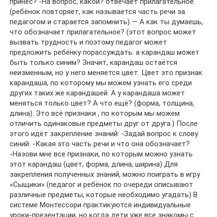
принёс? -На вопрос, какой? отвечает прилагательное.
(ребёнок повторяет, как называется часть речи за
педагогом и старается запомнить) — А как ты думаешь,
что обозначает прилагательное? (этот вопрос может
вызвать трудность и поэтому педагог может
предложить ребёнку порассуждать: а карандаш может
быть только синим? Значит, карандаш остаётся
неизменным, но у него меняется цвет. Цвет это признак
карандаша, по которому мы можем узнать его среди
других таких же карандашей. А у карандаша может
меняться только цвет? А что ещё? (форма, толщина,
длина). Это всё признаки , по которым мы можем
отличить одинаковые предметы друг от друга.) После
этого идёт закрепление знаний: -Задай вопрос к слову
синий. -Какая это часть речи и что она обозначает?
-Назови мне все признаки, по которым можно узнать
этот карандаш (цвет, форма, длина, ширина) Для
закрепления полученных знаний, можно поиграть в игру
«Сыщики» (педагог и ребёнок по очереди описывают
различные предметы, которые необходимо угадать) В
системе Монтессори практикуются индивидуальные
уроки-презентации, но когда дети уже все знакомы с