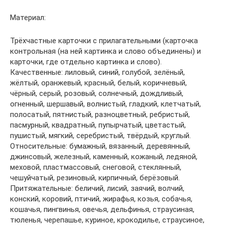
Материал:
Трёхчастные карточки с прилагательными (карточка
контрольная (на ней картинка и слово объединены) и
карточки, где отдельно картинка и слово).
Качественные: лиловый, синий, голубой, зелёный,
жёлтый, оранжевый, красный, белый, коричневый,
чёрный, серый, розовый, солнечный, дождливый,
огненный, шершавый, волнистый, гладкий, клетчатый,
полосатый, пятнистый, разноцветный, ребристый,
пасмурный, квадратный, пупырчатый, цветастый,
пушистый, мягкий, серебристый, твёрдый, круглый.
Относительные: бумажный, вязанный, деревянный,
джинсовый, железный, каменный, кожаный, ледяной,
меховой, пластмассовый, снеговой, стеклянный,
чешуйчатый, резиновый, кирпичный, берёзовый.
Притяжательные: беличий, лисий, заячий, волчий,
конский, коровий, птичий, жирафья, козья, собачья,
кошачья, пингвинья, овечья, дельфинья, страусиная,
тюленья, черепашье, куриное, крокодилье, страусиное,