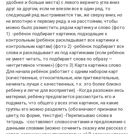
удобнее и больше места) с левого верхнего угла вниз
друг за другом, если не влезли все в один ряд, то
следующий ряд выстраивается так, же сверху вниз, но
не вплотную к первому ряду, а на расстоянии, чтобы
можно было разместить рядом картинку и слово (фото
1). -ребёнок подбирает картинки, подходящие к
контрольным (ребёнок раскладывает все картинки к
контрольным картам) (фото 2) -ребёнок подбирает все
слова и раскладывает их под картинками (если ребёнок
не умеет читать, то подбирает слова по образу —
«интуитивное чтение») (фото 3) Карта картинка слово
Для начала ребёнок работает с одним набором карт
(качественные, относительные, или притяжательные,
начинать лучше с качественных, т.к. это более близко
ребёнку и легче для восприятия). -Когда разложен весь
материал, ребёнку предлагается рассмотреть его и
подумать, что общего у всех этих картинок, на какие
группы его можно разделить (обозначают признаки по
цвету, по форме, текстуре) -Переписываю слова в
тетрадь. -составляют словосочетания и предложения с
данными словами (можно сочинить сказку или рассказ с