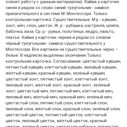
освоит работу с данным материалом). Кайма у карточек
синяя и рядом со слово синий треугольник- символ
прилагательного в системе М. Монтессори. Только
контрольная карточка. Существительные: М.р.- кувшин,
зонт, мяч, слон, цветок. Ж. р.- рубашка, кастрюля, шляпа,
бабочка, ваза. Ср. р.- ружьё, полотенце, ведро, пальто,
платье. Кайма у карточек чёрная и рядом со словом
чёрный треугольник- символ существительного у
Монтессори. Все картинки на существительные чёрно –
белые. В надписях выделены окончания.Только
контрольная карточка. Согласование: цветастый кувшин,
пятнистый кувшин, клетчатый кувшин, лиловый кувшин,
жёлтый кувшин, красный кувшин, зелёный кувшин;
цветастый зонт, пятнистый зонт, клетчатый зонт,
лиловый зонт, жёлтый зонт, красный зонт, зелёный
зонт; цветастый мяч, пятнистый мяч, клетчатый мяч,
лиловый мяч, жёлтый мяч, красный мяч, зелёный мяч;
цветастый слон, пятнистый слон, клетчатый слон,
лиловый слон, жёлтый слон, красный слон, зелёный слон;
цветастый цветок, пятнистый цветок, клетчатый
цветок, лиловый цветок, жёлтый цветок, красный
цветок, зелёный цветок; цветастая рубашка, пятнистая