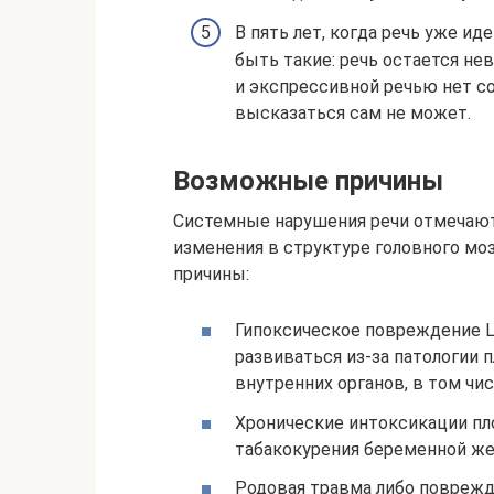
В пять лет, когда речь уже ид
быть такие: речь остается не
и экспрессивной речью нет со
высказаться сам не может.
Возможные причины
Системные нарушения речи отмечают
изменения в структуре головного м
причины:
Гипоксическое повреждение Ц
развиваться из-за патологии 
внутренних органов, в том чи
Хронические интоксикации пло
табакокурения беременной ж
Родовая травма либо поврежде