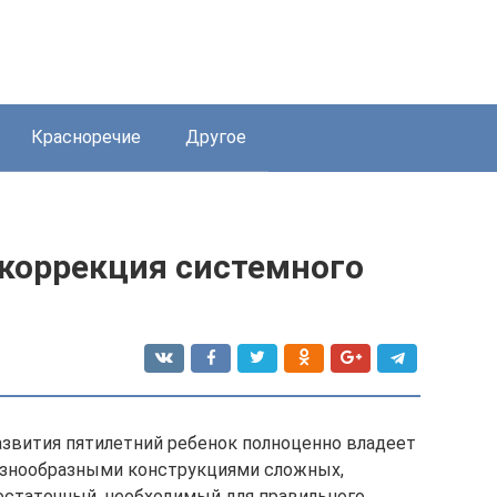
Красноречие
Другое
 коррекция системного
азвития пятилетний ребенок полноценно владеет
разнообразными конструкциями сложных,
остаточный, необходимый для правильного