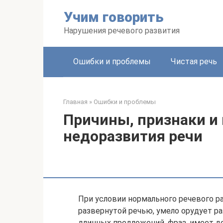
Перейти
Учим говорить
к
контенту
Нарушения речевого развития
Ошибки и проблемы
Чистая речь
Главная
»
Ошибки и проблемы
Причины, признаки и
недоразвития речи
При условии нормального речевого р
развернутой речью, умело орудует 
длинных предложений, фраз, имеет д