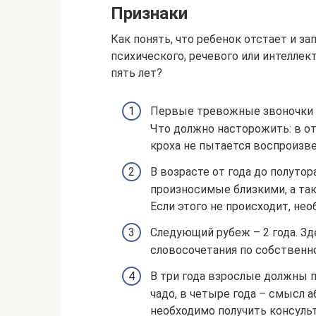
Признаки
Как понять, что ребенок отстает и з
психического, речевого или интеллект
пять лет?
Первые тревожные звоночки м
Что должно насторожить: в от
кроха не пытается воспроизве
В возрасте от года до полутор
произносимые близкими, а та
Если этого не происходит, не
Следующий рубеж – 2 года. Зд
словосочетания по собственно
В три года взрослые должны п
чадо, в четыре года – смысл а
необходимо получить консуль