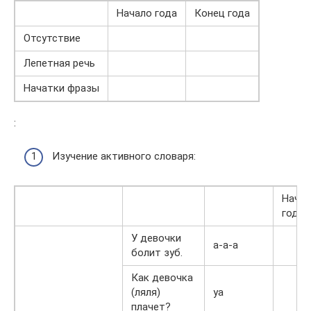
Начало года
Конец года
Отсутствие
Лепетная речь
Начатки фразы
:
Изучение активного словаря:
Нача
года
У девочки
а-а-а
болит зуб.
Как девочка
(ляля)
уа
плачет?