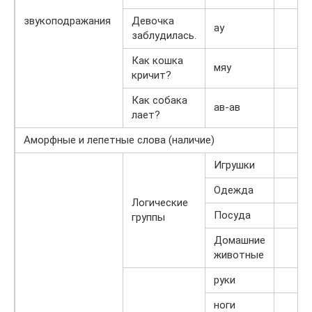
звукоподражания
Девочка
ау
заблудилась.
Как кошка
мяу
кричит?
Как собака
ав-ав
лает?
Аморфные и лепетные слова (наличие)
Игрушки
Одежда
Логические
Посуда
группы
Домашние
животные
руки
ноги