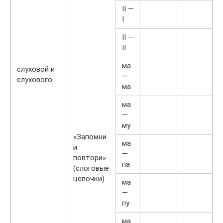
II —
I
II —
II
ма
слуховой и
—
слухового:
ма
ма
—
му
«Запомни
ма
и
—
повтори»
па
(слоговые
цепочки)
ма
—
пу
ма