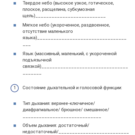
Твердое небо (высокое узкое, готическое,
плоское, расщелина, субкумозная
щель)__________________________
Мягкое небо (укороченное, раздвоенное,
отсутствие маленького
языка)_________________________________
___
Язык (массивный, маленький, с укороченной
подъязычной
связкой)________________________________
_______
Состояние дыхательной и голосовой функции:
Тип дыхания: верхнее-ключичное/
диафрагмальное/ брюшное/ смешанное/
_____________________________
Объем дыхания: достаточный/
недостаточный/__________________________