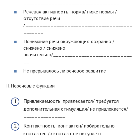
__________________________________
Речевая активность: норма/ ниже нормы /
отсутствие речи
/______________________________________
_______
Понимание речи окружающих: сохранно /
снижено / снижено
значительно/____________________________
__
Не прерывалось ли речевое развитие
II. Неречевые функции
Привлекаемость: привлекается/ требуется
дополнительная стимуляция/ не привлекается/
_______________
Контактность: контактен/ избирательно
контактен /в контакт не вступает/