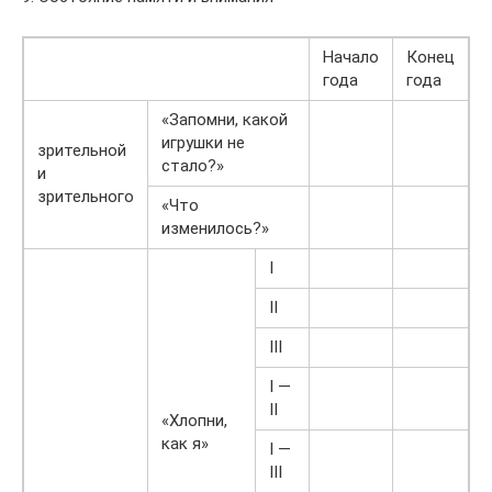
Начало
Конец
года
года
«Запомни, какой
игрушки не
зрительной
стало?»
и
зрительного
«Что
изменилось?»
I
II
III
I —
II
«Хлопни,
как я»
I —
III