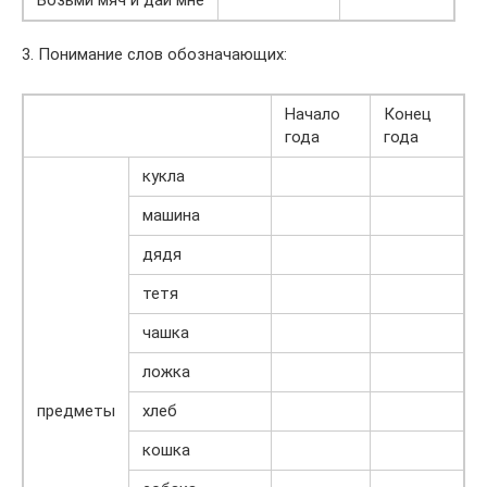
Возьми мяч и дай мне
3. Понимание слов обозначающих:
Начало
Конец
года
года
кукла
машина
дядя
тетя
чашка
ложка
предметы
хлеб
кошка