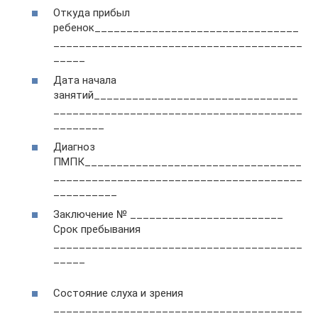
Откуда прибыл
ребенок________________________________
_______________________________________
_____
Дата начала
занятий________________________________
_______________________________________
________
Диагноз
ПМПК__________________________________
_______________________________________
__________
Заключение № ________________________
Срок пребывания
_______________________________________
_____
Состояние слуха и зрения
_______________________________________