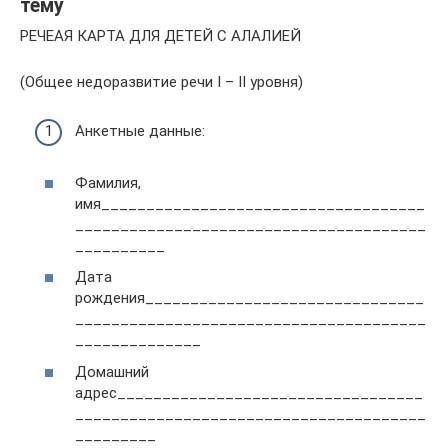
тему
РЕЧЕАЯ КАРТА ДЛЯ ДЕТЕЙ С АЛАЛИЕЙ
(Общее недоразвитие речи I – II уровня)
Анкетные данные:
Фамилия,
имя____________________________________
_______________________________________
__________
Дата
рождения_______________________________
_______________________________________
______________
Домашний
адрес__________________________________
_______________________________________
_________