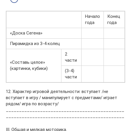
Начало
Конец
года
года
«Доска Сегена»
Пирамидка из 3-4 колец
2
части
«Составь целое»
(картинки, кубики)
(3-4)
части
12. Характер игровой деятельности: вступает /не
вступает в игру / манипулирует с предметами/ играет
рядом/ игра по возрасту/
_____________________________________________
_____________________________________________
III. Общая и мелкая моторика.