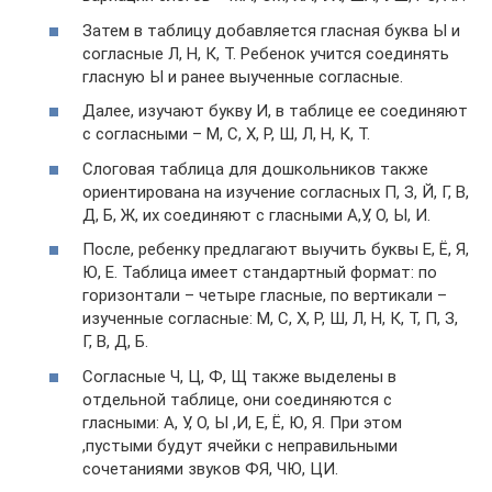
Затем в таблицу добавляется гласная буква Ы и
согласные Л, Н, К, Т. Ребенок учится соединять
гласную Ы и ранее выученные согласные.
Далее, изучают букву И, в таблице ее соединяют
с согласными – М, С, Х, Р, Ш, Л, Н, К, Т.
Слоговая таблица для дошкольников также
ориентирована на изучение согласных П, З, Й, Г, В,
Д, Б, Ж, их соединяют с гласными А,У, О, Ы, И.
После, ребенку предлагают выучить буквы Е, Ё, Я,
Ю, Е. Таблица имеет стандартный формат: по
горизонтали – четыре гласные, по вертикали –
изученные согласные: М, С, Х, Р, Ш, Л, Н, К, Т, П, З,
Г, В, Д, Б.
Согласные Ч, Ц, Ф, Щ также выделены в
отдельной таблице, они соединяются с
гласными: А, У, О, Ы ,И, Е, Ё, Ю, Я. При этом
,пустыми будут ячейки с неправильными
сочетаниями звуков ФЯ, ЧЮ, ЦИ.