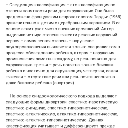
– Следующая классификация – это классификация по
степени понятности речи для окружающих. Она была
предложена французским невропатологом Тардье (1968)
применительно к детям с церебральным параличом. В ее
основе лежит учет чисто внешних проявлений. Автор
выделили четыре степени тяжести речевых нарушений:
первая – самая легкая степень – нарушение
звукопроизношения выявляется только специалистом в
процессе обследования ребенка; вторая – нарушения
произношения заметны каждому, но речь понятна для
окружающих; третья – речь понятна только близким
ребенка и частично для окружающих; четвертая, самая
тяжелая – отсутствие речи или речь почти непонятна
даже близким ребенка (анартрия).
— На основе синдромологического подхода выделяют
следующие формы дизартрии: спастико-паретическую,
спастико-ригидную, спастико-гиперкинетическую,
спастико-атактическую, атактико-гиперкинетическую,
спастико-атактико-гиперкинетическую. Данная
классификация учитывает и дифференцирует прежде