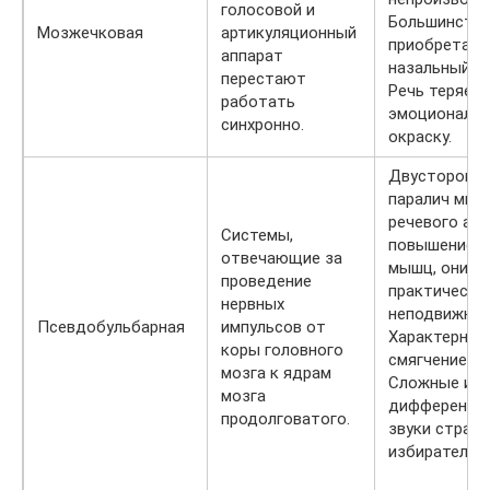
голосовой и
Большинство
Мозжечковая
артикуляционный
приобретает
аппарат
назальный о
перестают
Речь теряет
работать
эмоциональ
синхронно.
окраску.
Двусторонн
паралич мыш
речевого апп
Системы,
повышение т
отвечающие за
мышц, они
проведение
практически
нервных
неподвижны.
Псевдобульбарная
импульсов от
Характерное
коры головного
смягчение зв
мозга к ядрам
Сложные и
мозга
дифференци
продолговатого.
звуки страд
избирательн