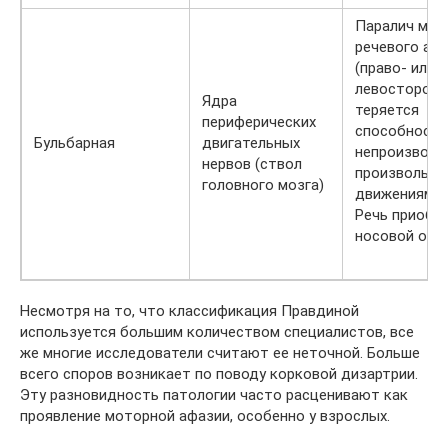
Паралич мы
речевого ап
(право- или
левосторонни
Ядра
теряется
периферических
способность
Бульбарная
двигательных
непроизволь
нервов (ствол
произвольн
головного мозга)
движениям.
Речь приобр
носовой отт
Несмотря на то, что классификация Правдиной
используется большим количеством специалистов, все
же многие исследователи считают ее неточной. Больше
всего споров возникает по поводу корковой дизартрии.
Эту разновидность патологии часто расценивают как
проявление моторной афазии, особенно у взрослых.