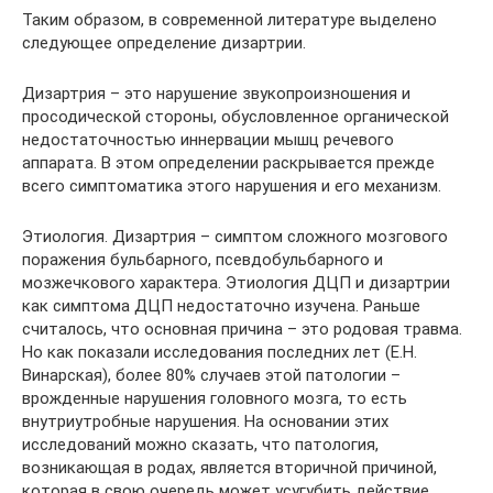
Таким образом, в современной литературе выделено
следующее определение дизартрии.
Дизартрия – это нарушение звукопроизношения и
просодической стороны, обусловленное органической
недостаточностью иннервации мышц речевого
аппарата. В этом определении раскрывается прежде
всего симптоматика этого нарушения и его механизм.
Этиология. Дизартрия – симптом сложного мозгового
поражения бульбарного, псевдобульбарного и
мозжечкового характера. Этиология ДЦП и дизартрии
как симптома ДЦП недостаточно изучена. Раньше
считалось, что основная причина – это родовая травма.
Но как показали исследования последних лет (Е.Н.
Винарская), более 80% случаев этой патологии –
врожденные нарушения головного мозга, то есть
внутриутробные нарушения. На основании этих
исследований можно сказать, что патология,
возникающая в родах, является вторичной причиной,
которая в свою очередь может усугубить действие