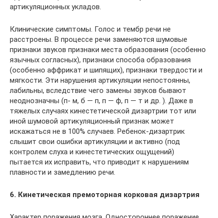
артикуляционных укладов.
Клинические симптомы. Голос и тембр речи не
расстроены. В процессе речи заменяются шумовые
признаки звуков признаки места образования (особенно
язычных согласных), признаки способа образования
(особенно аффрикат и шипящих), признаки твердости и
мягкости. Эти нарушения артикуляции непостоянны,
лабильны, вследствие чего замены звуков бывают
неоднозначны (п- м, б — п, п — ф, п — т и др. ). Даже в
тяжелых случаях кинестетической дизартрии тот или
иной шумовой артикуляционный признак может
искажаться не в 100% случаев. Ребенок-дизартрик
слышит свои ошибки артикуляции и активно (под
контролем слуха и кинестетических ощущений)
пытается их исправить, что приводит к нарушениям
плавности и замедлению речи.
6. Кинетическая премоторная корковая дизартрия
Характер поражения мозга. Одностороннее поражение