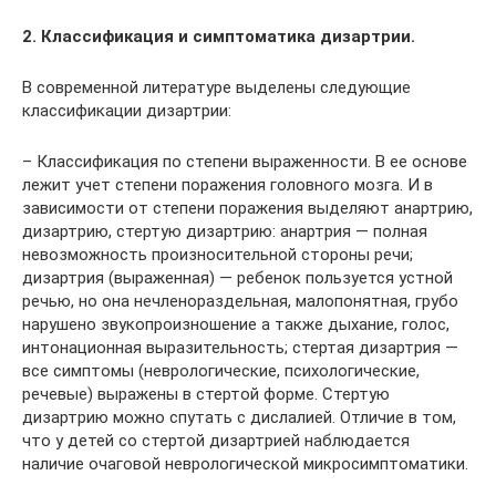
2. Классификация и симптоматика дизартрии.
В современной литературе выделены следующие
классификации дизартрии:
– Классификация по степени выраженности. В ее основе
лежит учет степени поражения головного мозга. И в
зависимости от степени поражения выделяют анартрию,
дизартрию, стертую дизартрию: анартрия — полная
невозможность произносительной стороны речи;
дизартрия (выраженная) — ребенок пользуется устной
речью, но она нечленораздельная, малопонятная, грубо
нарушено звукопроизношение а также дыхание, голос,
интонационная выразительность; стертая дизартрия —
все симптомы (неврологические, психологические,
речевые) выражены в стертой форме. Стертую
дизартрию можно спутать с дислалией. Отличие в том,
что у детей со стертой дизартрией наблюдается
наличие очаговой неврологической микросимптоматики.