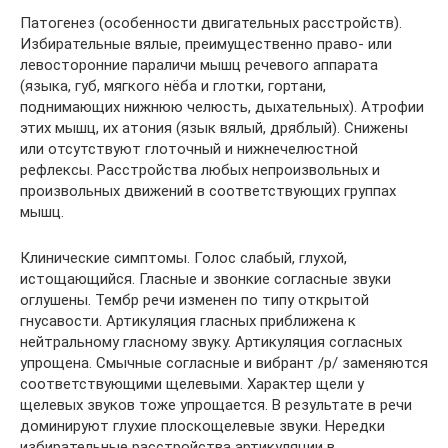
Патогенез (особенности двигательных расстройств).
Избирательные вялые, преимущественно право- или
левосторонние параличи мышц речевого аппарата
(языка, губ, мягкого нёба и глотки, гортани,
поднимающих нижнюю челюсть, дыхательных). Атрофии
этих мышц, их атония (язык вялый, дряблый). Снижены
или отсутствуют глоточный и нижнечелюстной
рефлексы. Расстройства любых непроизвольных и
произвольных движений в соответствующих группах
мышц.
Клинические симптомы. Голос слабый, глухой,
истощающийся. Гласные и звонкие согласные звуки
оглушены. Тембр речи изменен по типу открытой
гнусавости. Артикуляция гласных приближена к
нейтральному гласному звуку. Артикуляция согласных
упрощена. Смычные согласные и вибрант /р/ заменяются
соответствующими щелевыми. Характер щели у
щелевых звуков тоже упрощается. В результате в речи
доминируют глухие плоскощелевые звуки. Нередки
избирательные расстройства артикуляции в