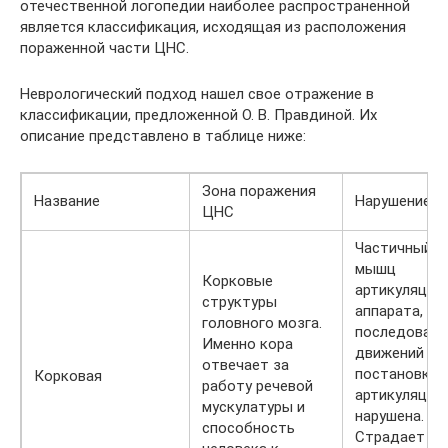
отечественной логопедии наиболее распространенной
является классификация, исходящая из расположения
пораженной части ЦНС.
Неврологический подход нашел свое отражение в
классификации, предложенной О. В. Правдиной. Их
описание представлено в таблице ниже:
Зона поражения
Название
Нарушение р
ЦНС
Частичный п
мышц
Корковые
артикуляцио
структуры
аппарата,
головного мозга.
последовате
Именно кора
движений пр
отвечает за
постановке
Корковая
работу речевой
артикуляцио
мускулатуры и
нарушена.
способность
Страдает