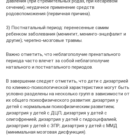
давления (при стремительных родах, при кесаревом
сечении); неудачное применение средств
родовспоможения (первичная причина).
3) Постнатальный период: перенесенные самим
ребенком заболевания (менингит, менинго-энцефалит и
другие); черепно-мозговые травмы.
Важно отметить, что неблагополучие пренатального
периода часто влечет за собой неблагополучие
натального и постнатального периодов.
В завершении следует отметить, что дети с дизартрией
по клинико-психологической характеристике могут быть
условно разделены на несколько групп в зависимости от
их общего психофизического развития: дизартрия у
детей с нормальным психофизическим развитием;
дизартрия у детей с ДЦП; дизартрия у детей с
олигофренией; дизартрия у детей с гидроцефалией;
дизартрия у детей с ЗПР; дизартрия у детей с ММД
(минимальная мозговая дисфункция).