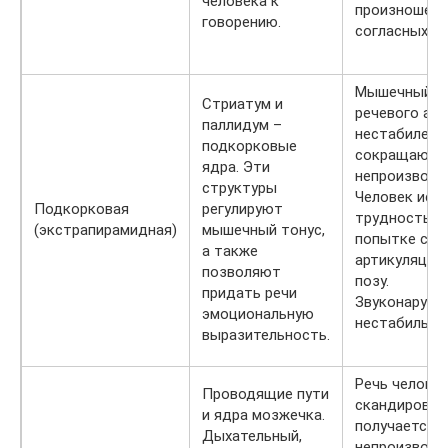
человека к
произношени
говорению.
согласных зв
Мышечный т
Стриатум и
речевого ап
паллидум –
нестабилен,
подкорковые
сокращаютс
ядра. Эти
непроизволь
структуры
Человек исп
Подкорковая
регулируют
трудность п
(экстрапирамидная)
мышечный тонус,
попытке сох
а также
артикуляцио
позволяют
позу.
придать речи
Звуконаруше
эмоциональную
нестабильны
выразительность.
Речь человек
Проводящие пути
скандирован
и ядра мозжечка.
получается
Дыхательный,
непроизволь