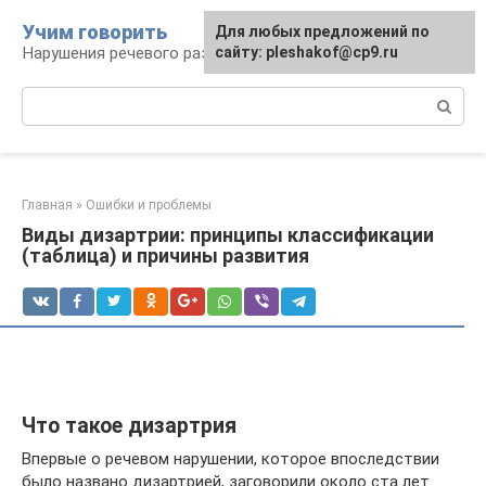
Перейти
Учим говорить
Для любых предложений по
к
Нарушения речевого развития
сайту: pleshakof@cp9.ru
контенту
Поиск:
Главная
»
Ошибки и проблемы
Виды дизартрии: принципы классификации
(таблица) и причины развития
Что такое дизартрия
Впервые о речевом нарушении, которое впоследствии
было названо дизартрией, заговорили около ста лет