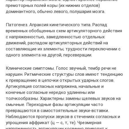
премоторных полей коры (их нижних отделов)
доминантного, обычно левого, полушария мозга.
Патогенез. Апраксия кинетического типа. Распад
временных обобщенных схем артикуляторного действия
с напряженностью, замедленностью отдельных
движений, распадом артикуляторных действий на
составляющие их элементы; трудности переключении с
одного элемента на другой, персеверации.
Клинические симптомы. Голос звучный, тембр речи не
нарушен. Ритмические структуры слов имеют тенденцию
к превращению в цепочки открытых ударных слогов.
Артикуляция согласных напряжена, начальные и
конечные согласные нередко удлинены или
толчкообразны. Характерны замены щелевых звуков на
смычные. Переходные фазы артикуляции часто
превращаются в самостоятельные звуки-вставки.
Наблюдаются пропуски звуков в стечениях согласных и
упрощения аффрикат (ц — с, т, те). Чрезмерная
напряженность артикуляции косвенно приводит к