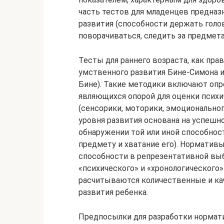
часть тестов для младенцев предназ
развития (способности держать голов
поворачиваться, следить за предметам
Тесты для раннего возраста, как пра
умственного развития Бине-Симона 
Бине). Такие методики включают опр
являющихся опорой для оценки психи
(сенсорики, моторики, эмоционального
уровня развития основана на успешн
обнаружении той или иной способнос
предмету и хватание его). Норматив
способности в репрезентативной выб
«психического» и «хронологического»
расчитываются количественные и ка
развития ребенка.
Предпосылки для разработки нормат