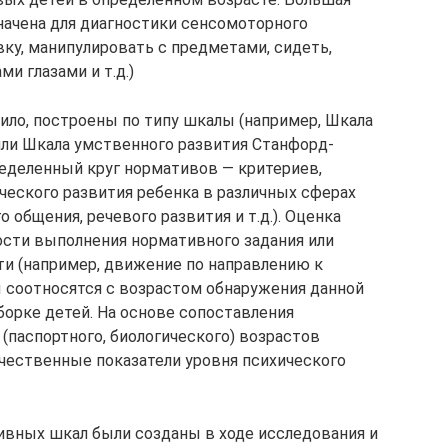
начена для диагностики сенсомоторного
ку, манипулировать с предметами, сидеть,
и глазами и т.д.)
вило, построены по типу шкалы (например, Шкала
или Шкала умственного развития Станфорд-
еделенный круг нормативов — критериев,
ческого развития ребенка в различных сферах
 общения, речевого развития и т.д.). Оценка
ости выполнения нормативного задания или
ти (например, движение по направлению к
ы соотносятся с возрастом обнаружения данной
орке детей. На основе сопоставления
 (паспортного, биологического) возрастов
чественные показатели уровня психического
ивных шкал были созданы в ходе исследования и