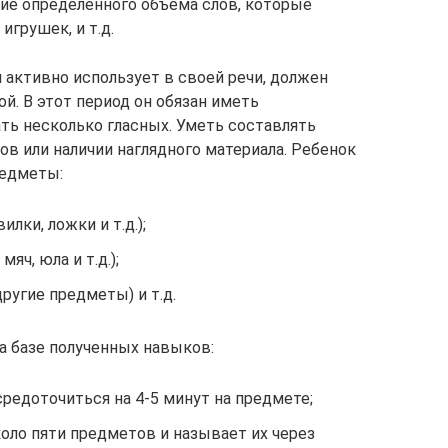
ичие определенного объема слов, которые
грушек, и т.д.
 активно использует в своей речи, должен
й. В этот период он обязан иметь
ать несколько гласных. Уметь составлять
в или наличии наглядного материала. Ребенок
едметы:
илки, ложки и т.д.);
мяч, юла и т.д.);
другие предметы) и т.д.
а базе полученных навыков:
редоточиться на 4-5 минут на предмете;
оло пяти предметов и называет их через