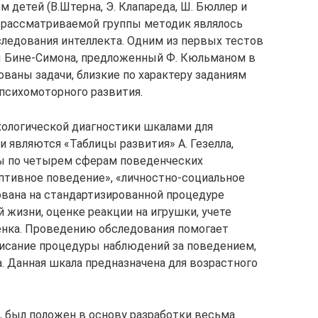
 детей (В.Штерна, Э. Клапареда, Ш. Бюллер и
 рассматриваемой группы методик являлось
ледования интеллекта. Одним из первых тестов
ы Бине-Симона, предложенный Ф. Кюльманом в
ованы задачи, близкие по характеру заданиям
 психомоторного развития.
хологической диагностики шкалами для
 являются «Таблицы развития» А. Гезелла,
ы по четырем сферам поведенческих
аптивное поведение», «личностно-социальное
ована на стандартизированной процедуре
 жизни, оценке реакции на игрушки, учете
нка. Проведению обследования помогает
писание процедуры наблюдений за поведением,
. Данная шкала предназначена для возрастного
, был положен в основу разработки весьма