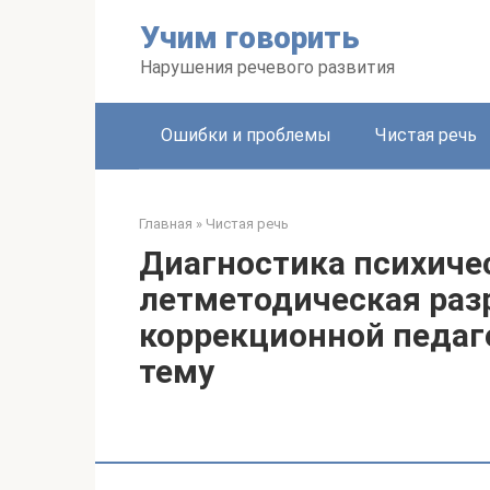
Перейти
Учим говорить
к
контенту
Нарушения речевого развития
Ошибки и проблемы
Чистая речь
Главная
»
Чистая речь
Диагностика психичес
летметодическая раз
коррекционной педаго
тему