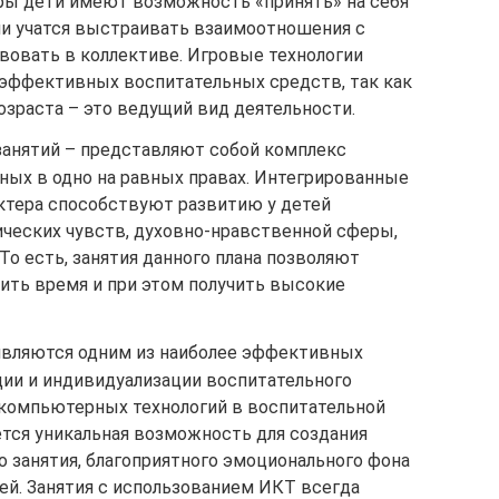
гры дети имеют возможность «принять» на себя
ни учатся выстраивать взаимоотношения с
вовать в коллективе. Игровые технологии
 эффективных воспитательных средств, так как
озраста – это ведущий вид деятельности.
занятий – представляют собой комплекс
ных в одно на равных правах. Интегрированные
актера способствуют развитию у детей
ических чувств, духовно-нравственной сферы,
 То есть, занятия данного плана позволяют
ить время и при этом получить высокие
являются одним из наиболее эффективных
ии и индивидуализации воспитательного
 компьютерных технологий в воспитательной
ется уникальная возможность для создания
о занятия, благоприятного эмоционального фона
ей. Занятия с использованием ИКТ всегда