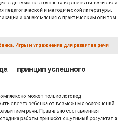
щие с детьми, постоянно совершенствовали свои
ия педагогической и методической литературы,
икации и ознакомления с практическим опытом
бенка. Игры и упражнения для развития речи
да — принцип успешного
омплексно может только логопед
вить своего ребенка от возможных осложнений
 развитием речи. Правильно составленная
методика работы принесёт ощутимый результат
в