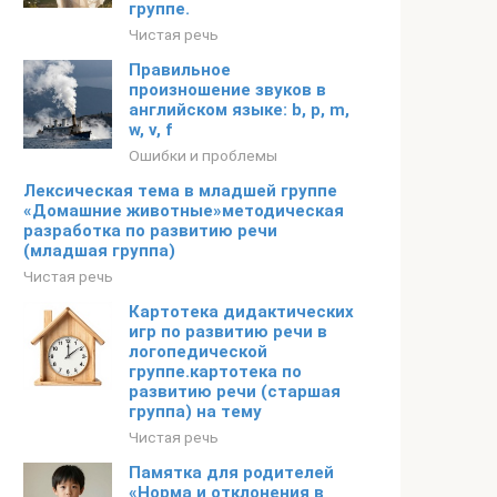
группе.
Чистая речь
Правильное
произношение звуков в
английском языке: b, p, m,
w, v, f
Ошибки и проблемы
Лексическая тема в младшей группе
«Домашние животные»методическая
разработка по развитию речи
(младшая группа)
Чистая речь
Картотека дидактических
игр по развитию речи в
логопедической
группе.картотека по
развитию речи (старшая
группа) на тему
Чистая речь
Памятка для родителей
«Норма и отклонения в