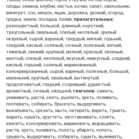
плоды, семена, клубни, листья, кочан, салат, свекольник,
винегрет, сок, мешок, ящик, дорожка, урожай, огород,
грядка, земля, посадка, полив;
прилагательных:
разноцветный, большой, длинный, короткий,
треугольный, овальный, спелый, неспелый, зрелый
незрелый, сырой, вареный, твердый, мягкий, горький,
сладкий, кислый, соленый, сочный, полезный, легкий,
тяжелый, свежий, крупный, мелкий, красный, зеленый,
желтый, спелый, неспелый, вкусный, невкусный, сладкий,
кислый, горький, соленый, маринованный,
консервированный, сырой, вареный, полезный, большой,
маленький, круглый, овальный, вытянутый,
продолговатый, гладкий, созревший, душистый,
ароматный, сочный, овощной;
глаголов:
сажать,
ухаживать, расти, сеять, рыхлить, зреть, поливать,
поспевать, собирать, брызгать, выдергивать,
выкапывать, срезать, мыть, натирать, варить, тушить,
жарить, кушать, хрустеть, заготавливать, солить,
квасить, консервировать, мариновать, выращивать,
расти, зреть, поливать, полоть, убирать, копать,
срывать, выдергивать, собирать, сушить, выжимать,