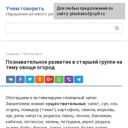
Перейти
Учим говорить
Для любых предложений по
к
Нарушения речевого развития
сайту: pleshakof@cp9.ru
контенту
Поиск:
Главная
»
Чистая речь
Познавательное развитие в старшей группе на
тему овощи огород
Обогащаем и активизируем словарный запас.
Закрепляем знание
существительных
: салат, суп, сок,
огурец, помидор (томат), картофель, свекла, морковь,
лук, репа, капуста, редиска, перец, чеснок, баклажан,
кабачок, патиссон, зелень, петрушка, укроп, редька,
тыква, бобы, фасоль, горох, стручки, ботва, корни,