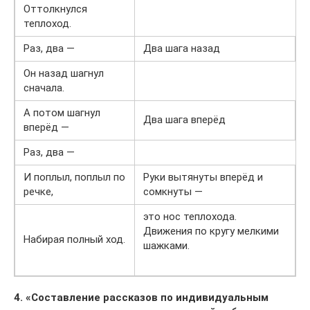
Оттолкнулся
теплоход.
Раз, два —
Два шага назад
Он назад шагнул
сначала.
А потом шагнул
Два шага вперёд
вперёд —
Раз, два —
И поплыл, поплыл по
Руки вытянуты вперёд и
речке,
сомкнуты —
это нос теплохода.
Движения по кругу мелкими
Набирая полный ход.
шажками.
4. «Составление рассказов по индивидуальным