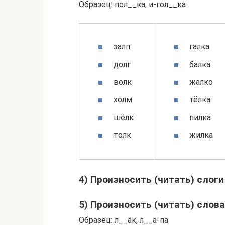
Образец: пол__ка, и-гол__ка
залп
галка
долг
балка
волк
жалко
холм
тёлка
шёлк
пилка
толк
жилка
4) Произносить (читать) слоги
5) Произносить (читать) слова
Образец: л__ак, л__а-па