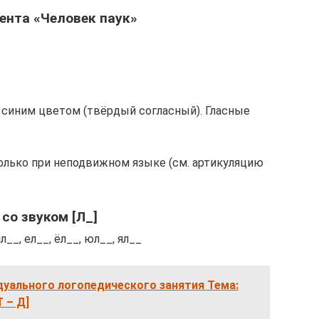
нта «Человек паук»
 синим цветом (твёрдый согласный). Гласные
только при неподвижном языке (см. артикуляцию
 со звуком [Л_]
ил__, ел__, ёл__, юл__, ял__
дуального логопедического занятия Тема:
 – Д]