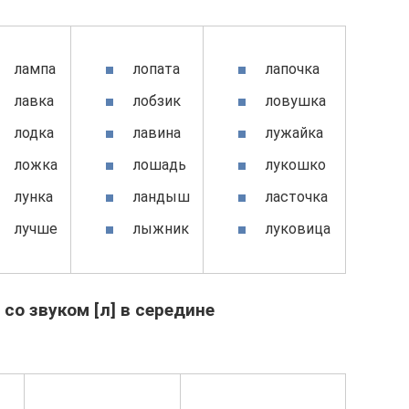
лампа
лопата
лапочка
лавка
лобзик
ловушка
лодка
лавина
лужайка
ложка
лошадь
лукошко
лунка
ландыш
ласточка
лучше
лыжник
луковица
 со звуком [л] в середине