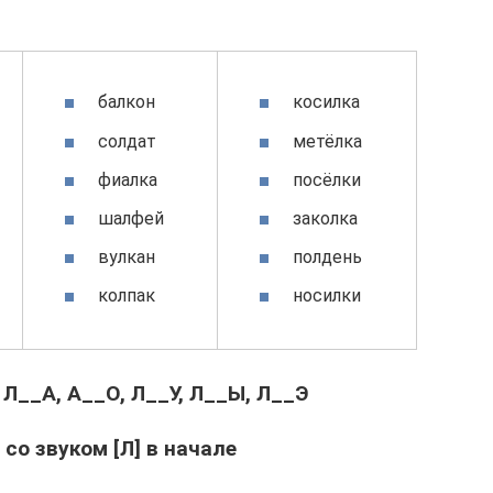
балкон
косилка
солдат
метёлка
фиалка
посёлки
шалфей
заколка
вулкан
полдень
колпак
носилки
 Л__А, А__О, Л__У, Л__Ы, Л__Э
 со звуком [Л] в начале