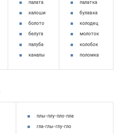
палата
палатка
калоши
булавка
болото
колодец
белуга
молоток
палуба
колобок
каналы
поломка
ы
плы-плу-пло-пла
гла-глы-глу-гло