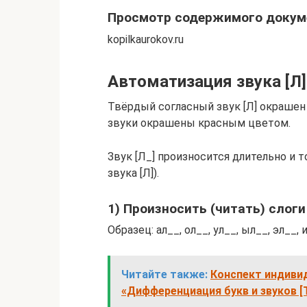
Просмотр содержимого докуме
kopilkaurokov.ru
Автоматизация звука [Л]
Твёрдый согласный звук [Л] окрашен
звуки окрашены красным цветом.
Звук [Л_] произносится длительно и 
звука [Л]).
1) Произносить (читать) слоги
Образец: ал__, ол__, ул__, ыл__, эл__, 
Читайте также:
Конспект индиви
«Дифференциация букв и звуков [Т