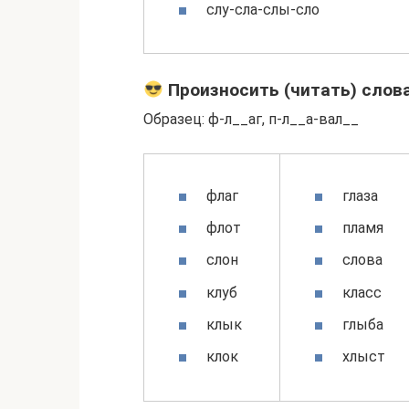
слу-сла-слы-сло
Произносить (читать) слова
Образец: ф-л__аг, п-л__а-вал__
флаг
глаза
флот
пламя
слон
слова
клуб
класс
клык
глыба
клок
хлыст