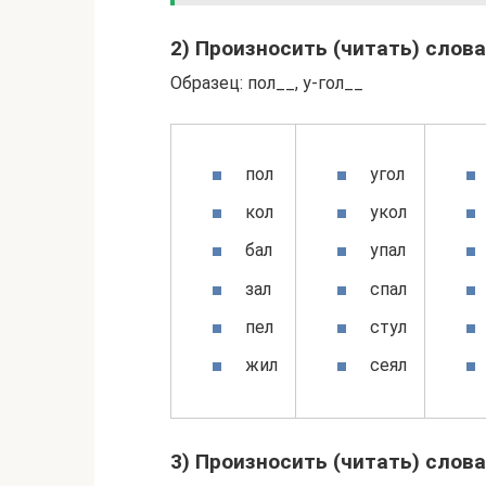
2) Произносить (читать) слова 
Образец: пол__, у-гол__
пол
угол
кол
укол
бал
упал
зал
спал
пел
стул
жил
сеял
3) Произносить (читать) слова