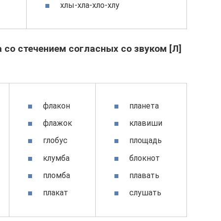
хлы-хла-хло-хлу
 со стечением согласных со звуком [Л]
флакон
планета
флажок
клавиши
глобус
площадь
клумба
блокнот
пломба
плавать
плакат
слушать