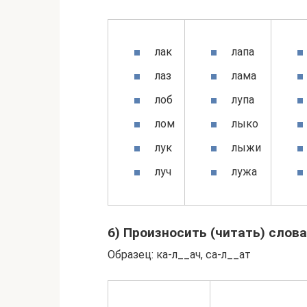
лак
лапа
лаз
лама
лоб
лупа
лом
лыко
лук
лыжи
луч
лужа
6) Произносить (читать) слова
Образец: ка-л__ач, са-л__ат