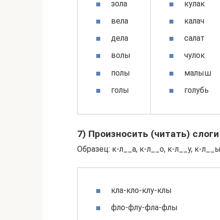
зола
кулак
вела
калач
дела
салат
волы
чулок
полы
малыш
голы
голубь
7) Произносить (читать) слоги
Образец: к-л__а, к-л__о, к-л__у, к-л__
кла-кло-клу-клы
фло-флу-фла-флы