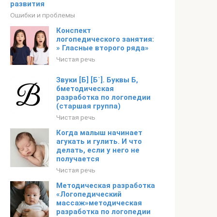
развития
Ошибки и проблемы
Конспект
логопедического занятия:
» Гласные второго ряда»
Чистая речь
Звуки [Б] [Б`]. Буквы Б,
бметодическая
разработка по логопедии
(старшая группа)
Чистая речь
Когда малыш начинает
агукать и гулить. И что
делать, если у него не
получается
Чистая речь
Методическая разработка
«Логопедический
массаж»методическая
разработка по логопедии