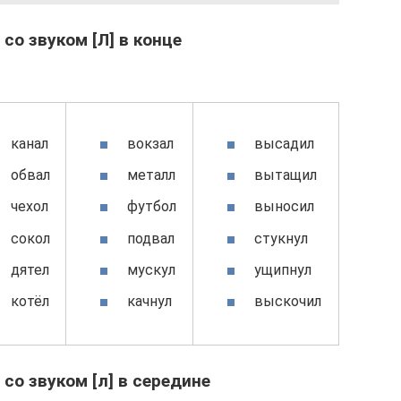
со звуком [Л] в конце
канал
вокзал
высадил
обвал
металл
вытащил
чехол
футбол
выносил
сокол
подвал
стукнул
дятел
мускул
ущипнул
котёл
качнул
выскочил
 со звуком [л] в середине