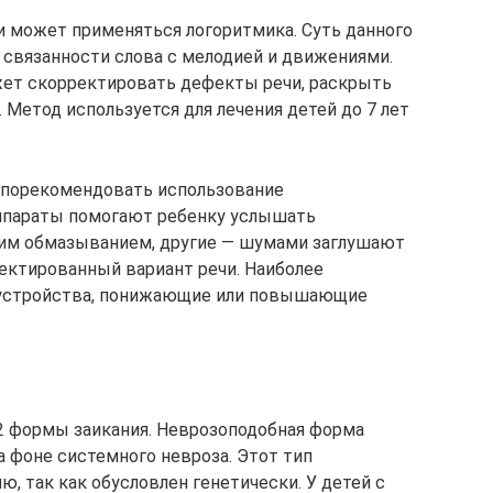
ии может применяться логоритмика. Суть данного
 связанности слова с мелодией и движениями.
жет скорректировать дефекты речи, раскрыть
 Метод используется для лечения детей до 7 лет
т порекомендовать использование
аппараты помогают ребенку услышать
им обмазыванием, другие — шумами заглушают
ректированный вариант речи. Наиболее
устройства, понижающие или повышающие
2 формы заикания. Неврозоподобная форма
 фоне системного невроза. Этот тип
ю, так как обусловлен генетически. У детей с