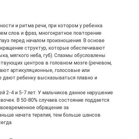
ости и ритма речи, при котором у ребенка
ем слов и фраз, многократное повторение
 пауз перед началом произношения. В основе
окращение структур, которые обеспечивают
а, мягкого неба, губ). Спазмы обусловлены
вующих центров в головном мозге (речевом,
кают артикуляционные, голосовые или
е дают ребенку высказываться плавно и
ей 2-4 и 5-7 лет. У мальчиков данное нарушение
евочек. В 50-80% случаев состояние поддается
 своевременное обращение за
ньше начата терапия, тем больше шансов
егда.