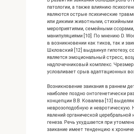
патологии, а также влиянию психоге
являются острые психические травм
или дикими животными, стихийными
мероприятиями, семейными ссорами
манипуляциями [10]. По мнению D. Wo
в возникновении как тиков, так и заи
Шкловский [12] выдвинул гипотезу, с
является эмоциональный стресс, во
надпочечниковый комплекс. Чрезмер
условливает срыв адаптационных во
Возникновение заикания в раннем д
наиболее поздно онтогенетически ра
концепции В.В. Ковалева [13] выдел
неврозоподобную и невротическую. 
явлений органической церебральной н
генеза. Речь ухудшается при утомлен
заикание имеет тенденцию к хроничес