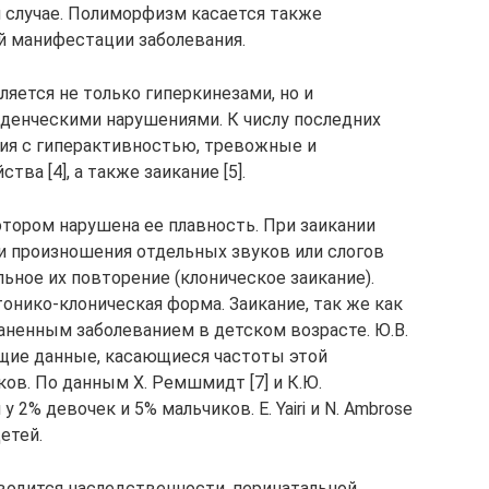
 случае. Полиморфизм касается также
й манифестации заболевания.
яется не только гиперкинезами, но и
енческими нарушениями. К числу последних
ия с гиперактивностью, тревожные и
а [4], а также заикание [5].
отором нарушена ее плавность. При заикании
 произношения отдельных звуков или слогов
льное их повторение (клоническое заикание).
тонико-клоническая форма. Заикание, так же как
аненным заболеванием в детском возрасте. Ю.В.
ующие данные, касающиеся частоты этой
тков. По данным Х. Ремшмидт [7] и К.Ю.
у 2% девочек и 5% мальчиков. E. Yairi и N. Ambrose
етей.
тводится наследственности, перинатальной