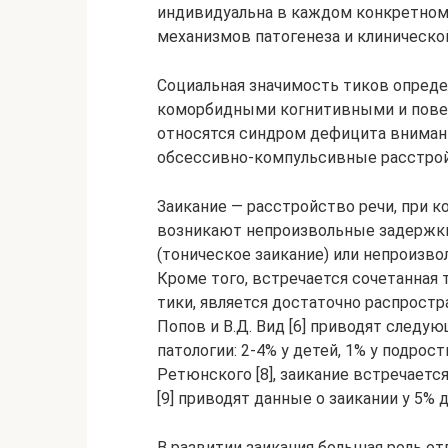
индивидуальна в каждом конкретном
механизмов патогенеза и клиническо
Социальная значимость тиков определ
коморбидными когнитивными и повед
относятся синдром дефицита вниман
обсессивно-компульсивные расстройств
Заикание — расстройство речи, при к
возникают непроизвольные задержки
(тоническое заикание) или непроизво
Кроме того, встречается сочетанная 
тики, является достаточно распростр
Попов и В.Д. Вид [6] приводят след
патологии: 2-4% у детей, 1% у подрос
Ретюнского [8], заикание встречается 
[9] приводят данные о заикании у 5% д
В развитии заикания большая роль о