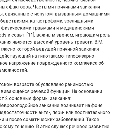
нных факторов. Частыми причинами заикания
ы, связанные с испугом, вызванным домашними
 бедствиями, катастрофами, зрелищными
, физическими травмами и медицинскими
ods и соавт. [11], важным звеном, играющим роль
кания является высокий уровень тревоги. В.М.
огласно которой ведущей причиной заикания
здействующий на гипоталамо-гипофизарно-
ное напряжение поврежденного комплекса об­
зможностей.
етском возрасте обусловлено ранимостью
звивающейся речевой функции. На основании
яют 2 основные формы заикания:
Неврозоподобное заикание возникает на фоне
едостаточности анте-, пери- или постнатального
ии и после соматических заболеваний. Такое
кому течению. В этих случаях речевое развитие