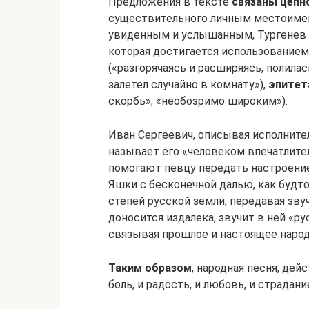
Предложения в тексте
связаны цепн
существительного личным местоимени
увиденным и услышанным, Тургенев 
которая достигается использование
(«разгорячаясь и расширяясь, полилас
залетел случайно в комнату»),
эпитет
скорбь», «необозримо широким»).
Иван Сергеевич, описывая исполните
называет его «человеком впечатлите
помогают певцу передать настроение
Яшки с бесконечной далью, как будто
степей русской земли, передавая зву
доносится издалека, звучит в ней «рус
связывая прошлое и настоящее народа
Таким образом
, народная песня, дей
боль, и радость, и любовь, и страдани