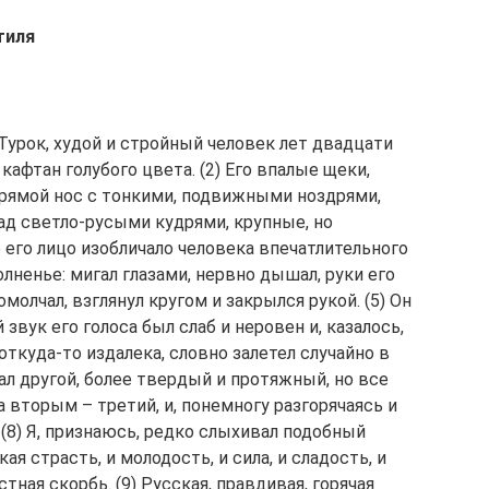
тиля
Турок, худой и стройный человек лет двадцати
афтан голубого цвета. (2) Его впалые щеки,
прямой нос с тонкими, подвижными ноздрями,
ад светло-русыми кудрями, крупные, но
его лицо изобличало человека впечатлительного
олненье: мигал глазами, нервно дышал, руки его
омолчал, взглянул кругом и закрылся рукой. (5) Он
 звук его голоса был слаб и неровен и, казалось,
 откуда-то издалека, словно залетел случайно в
вал другой, более твердый и протяжный, но все
а вторым – третий, и, понемногу разгорячаясь и
 (8) Я, признаюсь, редко слыхивал подобный
ая страсть, и молодость, и сила, и сладость, и
тная скорбь. (9) Русская, правдивая, горячая