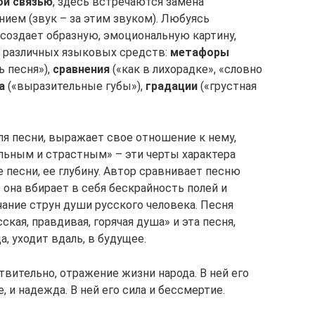
ой связью
, здесь встречаются замена
ем (звук – за этим звуком). Любуясь
создает образную, эмоциональную картину,
м различных языковых средств:
метафоры
ь песня»),
сравнения
(«как в лихорадке», «словно
а
(«выразительные губы»),
градации
(«грустная
ля песни, выражает свое отношение к нему,
льным и страстным» – эти черты характера
 песни, ее глубину. Автор сравнивает песню
 она вбирает в себя бескрайность полей и
чание струн души русского человека. Песня
ская, правдивая, горячая душа» и эта песня,
, уходит вдаль, в будущее.
ствительно, отражение жизни народа. В ней его
е, и надежда. В ней его сила и бессмертие.