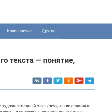
Красноречие
Другое
о текста — понятие,
ое художественный стиль речи, какие основные
е черты и признаки художественного стиля;