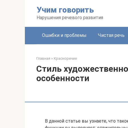
Перейти
Учим говорить
к
контенту
Нарушения речевого развития
Ошибки и проблемы
Чистая речь
Главная
»
Красноречие
Стиль художественног
особенности
В данной статье вы узнаете, что так
функции он выполняет; отличительны