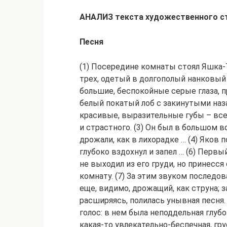
АНАЛИЗ текста художественного с
Песня
(1) Посередине комнаты стоял Яшка-
трех, одетый в долгополый нанковый к
большие, беспокойные серые глаза, 
белый покатый лоб с закинутыми наз
красивые, выразительные губы – все 
и страстного. (3) Он был в большом в
дрожали, как в лихорадке … (4) Яков п
глубоко вздохнул и запел … (6) Первый
не выходил из его груди, но принесся
комнату. (7) За этим звуком последо
еще, видимо, дрожащий, как струна; з
расширяясь, полилась унывная песня.
голос: в нем была неподдельная глубок
какая-то увлекательно-беспечная, грус