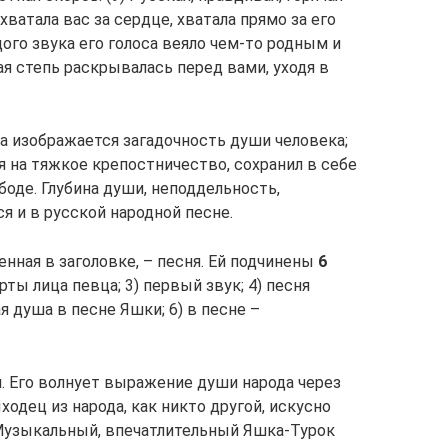
хватала вас за сердце, хватала прямо за его
ждого звука его голоса веяло чем-то родным и
я степь раскрывалась перед вами, уходя в
ева изображается загадочность души человека;
 на тяжкое крепостничество, сохранил в себе
оде. Глубина души, неподдельность,
я и в русской народной песне.
енная в заголовке, – песня. Ей подчинены
6
ерты лица певца; 3) первый звук; 4) песня
ая душа в песне Яшки; 6) в песне –
. Его волнует выражение души народа через
ходец из народа, как никто другой, искусно
 Музыкальный, впечатлительный Яшка-Турок