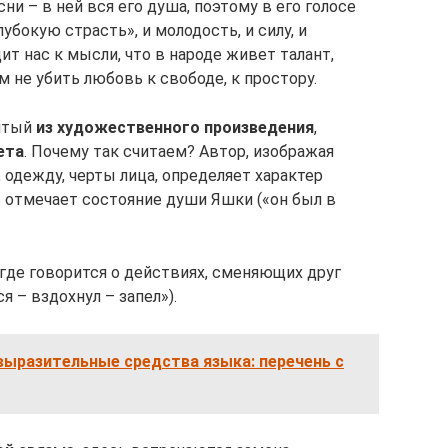
ни – в ней вся его душа, поэтому в его голосе
бокую страсть», и молодость, и силу, и
ит нас к мысли, что в народе живет талант,
м не убить любовь к свободе, к простору.
зятый
из художественного произведения
,
ета
. Почему так считаем? Автор, изображая
 одежду, черты лица, определяет характер
ль отмечает состояние души Яшки («он был в
, где говорится о действиях, сменяющих друг
я – вздохнул – запел»).
выразительные средства языка: перечень с