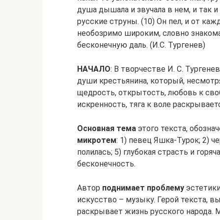
душа дышала и звучала в нем, и так и 
русские струны. (10) Он пел, и от ка
необозримо широким, словно знакома
бесконечную даль. (И.С. Тургенев)
НАЧАЛО
: В творчестве И. С. Турген
души крестьянина, который, несмотря
щедрость, открытость, любовь к своб
искренность, тяга к воле раскрываетс
Основная тема
этого текста, обознач
микротем
: 1) певец Яшка-Турок; 2) ч
полилась; 5) глубокая страсть и горяч
бесконечность.
Автор
поднимает проблему
эстетики
искусство – музыку. Герой текста, вы
раскрывает жизнь русского народа.