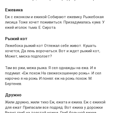
Ежевика
Еж с ежонком и ежихой Собирают ежевику. Рыжебокая
лисица Тоже хочет поживиться. Призадумалась кума: У
ежей иголок тьма. Е. Сирота.
Рыжий кот
Лежебока рыжий кот Отлежал себе живот. Кушать
хочется, Да лень ворочаться. Вот и ждет рыжий кот,
Может, миска подползет?
Там во ржи, межа рыжа. Я сел однажды на ежа. И я
подумал: «Еж похож На свежескошенную рожь». И сел
нарочно я на рожь И понял: еж на рожь похож. М.
Бертенев.
Дружно
Жили дружно, жили тихо Еж, ежата и ежиха. Еж с ежихой
для ежат Припасали все подряд. Вот ежиха у дорожки
Видит гриб на толстой ножке. Гриб большой ежихе