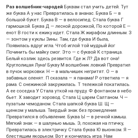
Раз волшебник-чародей
Буквам стал учить детей. Тут
же буква А у нас Превратилась в ананас. Буква Б — в
большой букет. Буква В — в велосипед. Стала буква Г
гармошкой. Буква Д — лесной дорожкой, По которой Е —
енот В гости к ежику идет. Стала Ж жирафом длинным. З
— зонтом у куклы Зины. Там, где буква И была,
Появилась вдруг игла. Чтоб иглой той мудрый йог
Починить бы майку смог. Это — с буквой К страница.
Белый козлик здесь резвится. Где ж Л? Да вот она!
Круглолицая Луна! Букву М волшебник ловкий Превратил
в пучок морковки. Н — в мальчишек негритят. О — в
забавных оленят. П сказала — я панама! Р ответила — я
рама. С снежинкой закружилась. Т тележкой покатилась.
А ее соседка У Стала уткой на пруду. Ф фонтаном в небо
бьет. Х заводит хоровод. Стала Ц царем Салтаном. Ч —
пузатым чемоданом. Стала шапкой буква Ш. Щ —
щенком у малыша. Твердый знак без промедления
Превратился в объявление. Буква Ы — в речной камыш.
Мягкий знак — в шалунью мышь. Э, похожая на птичку,
Превратилась в электричку. Стала буква Ю вьюнком. Я —
блестящим якорьком. Вот и кончилась игра. Нам