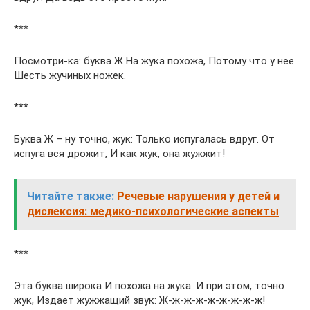
***
Посмотри-ка: буква Ж На жука похожа, Потому что у нее
Шесть жучиных ножек.
***
Буква Ж – ну точно, жук: Только испугалась вдруг. От
испуга вся дрожит, И как жук, она жужжит!
Читайте также:
Речевые нарушения у детей и
дислексия: медико-психологические аспекты
***
Эта буква широка И похожа на жука. И при этом, точно
жук, Издает жужжащий звук: Ж-ж-ж-ж-ж-ж-ж-ж-ж!