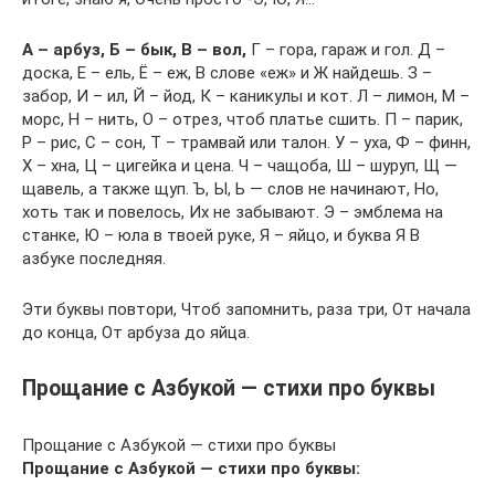
А – арбуз, Б – бык, В – вол,
Г – гора, гараж и гол. Д –
доска, Е – ель, Ё – еж, В слове «еж» и Ж найдешь. З –
забор, И – ил, Й – йод, К – каникулы и кот. Л – лимон, М –
морс, Н – нить, О – отрез, чтоб платье сшить. П – парик,
Р – рис, С – сон, Т – трамвай или талон. У – уха, Ф – финн,
Х – хна, Ц – цигейка и цена. Ч – чащоба, Ш – шуруп, Щ —
щавель, а также щуп. Ъ, Ы, Ь — слов не начинают, Но,
хоть так и повелось, Их не забывают. Э – эмблема на
станке, Ю – юла в твоей руке, Я – яйцо, и буква Я В
азбуке последняя.
Эти буквы повтори, Чтоб запомнить, раза три, От начала
до конца, От арбуза до яйца.
Прощание с Азбукой — стихи про буквы
Прощание с Азбукой — стихи про буквы
Прощание с Азбукой — стихи про буквы: