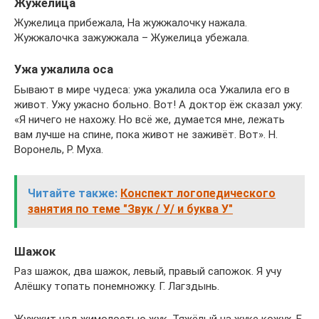
Жужелица
Жужелица прибежала, На жужжалочку нажала.
Жужжалочка зажужжала – Жужелица убежала.
Ужа ужалила оса
Бывают в мире чудеса: ужа ужалила оса Ужалила его в
живот. Ужу ужасно больно. Вот! А доктор ёж сказал ужу:
«Я ничего не нахожу. Но всё же, думается мне, лежать
вам лучше на спине, пока живот не заживёт. Вот». Н.
Воронель, Р. Муха.
Читайте также:
Конспект логопедического
занятия по теме "Звук / У/ и буква У"
Шажок
Раз шажок, два шажок, левый, правый сапожок. Я учу
Алёшку топать понемножку. Г. Лагздынь.
Жужжит над жимолостью жук. Тяжёлый на жуке кожух. Е.