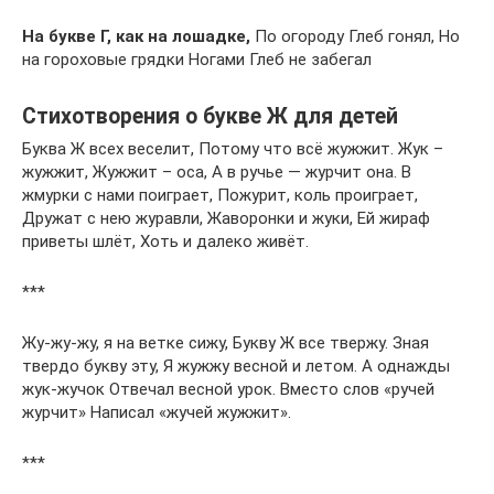
На букве Г, как на лошадке,
По огороду Глеб гонял, Но
на гороховые грядки Ногами Глеб не забегал
Стихотворения о букве Ж для детей
Буква Ж всех веселит, Потому что всё жужжит. Жук –
жужжит, Жужжит – оса, А в ручье — журчит она. В
жмурки с нами поиграет, Пожурит, коль проиграет,
Дружат с нею журавли, Жаворонки и жуки, Ей жираф
приветы шлёт, Хоть и далеко живёт.
***
Жу-жу-жу, я на ветке сижу, Букву Ж все твержу. Зная
твердо букву эту, Я жужжу весной и летом. А однажды
жук-жучок Отвечал весной урок. Вместо слов «ручей
журчит» Написал «жучей жужжит».
***