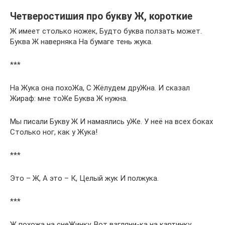
Четверостишия про букву Ж, короткие
Ж имеет столько ножек, Будто буква ползать может.
Буква Ж наверняка На бумаге тень жука.
***
На Жука она похоЖа, С Жёлудем друЖна. И сказал
Жираф: мне тоЖе Буква Ж нужна.
Мы писали Букву Ж И намаялись уЖе. У неё на всех боках
Столько ног, как у Жука!
***
Это – Ж, А это – К, Целый жук И полжука.
***
Ж похожа на снеЖинку, Вот взгляни-ка на картинку.