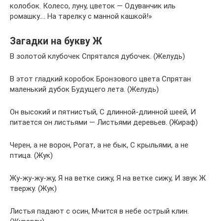
колобок. Колесо, луну, цветок — Одуванчик иль
ромашку…. На тарелку с манной кашкой!»
Загадки на букву Ж
В золотой клубочек Спрятался дубочек. (Желудь)
В этот гладкий коробок Бронзового цвета Спрятан
маленький дубок Будущего лета. (Желудь)
Он высокий и пятнистый, С длинной-длинной шеей, И
питается он листьями — Листьями деревьев. (Жираф)
Черен, а не ворон, Рогат, а не бык, С крыльями, а не
птица. (Жук)
Жу-жу-жу-жу, Я на ветке сижу, Я на ветке сижу, И звук Ж
твержу. (Жук)
Листья падают с осин, Мчится в небе острый клин.