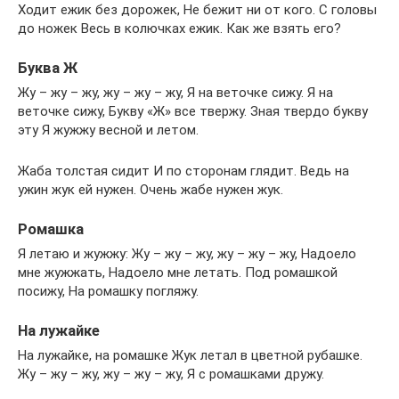
Ходит ежик без дорожек, Не бежит ни от кого. С головы
до ножек Весь в колючках ежик. Как же взять его?
Буква Ж
Жу – жу – жу, жу – жу – жу, Я на веточке сижу. Я на
веточке сижу, Букву «Ж» все твержу. Зная твердо букву
эту Я жужжу весной и летом.
Жаба толстая сидит И по сторонам глядит. Ведь на
ужин жук ей нужен. Очень жабе нужен жук.
Ромашка
Я летаю и жужжу: Жу – жу – жу, жу – жу – жу, Надоело
мне жужжать, Надоело мне летать. Под ромашкой
посижу, На ромашку погляжу.
На лужайке
На лужайке, на ромашке Жук летал в цветной рубашке.
Жу – жу – жу, жу – жу – жу, Я с ромашками дружу.