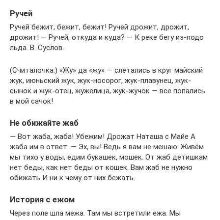
Ручей
Ручей бежит, бежит, бежит! Ручей дрожит, дрожит,
дрожит! — Ручей, откуда и куда? — К реке бегу из-подо
льда. В. Суслов.
(Считалочка.) «Жу» да «жу» — слетались в круг майский
жук, июньский жук, жук-носорог, жук-плавунец, жук-
сынок и жук-отец, жужелица, жук-жучок — все попались
в мой сачок!
Не обижайте жаб
— Вот жаба, жаба! Убежим! Дрожат Наташа с Майе А
жаба им в ответ: — Эх, вы! Ведь я вам не мешаю. Живём
мы тихо у воды, едим букашек, мошек. От жаб детишкам
нет беды, как нет беды от кошек. Вам жаб не нужно
обижать И ни к чему от них бежать.
История с ежом
Через поле шла межа. Там мы встретили ежа. Мы