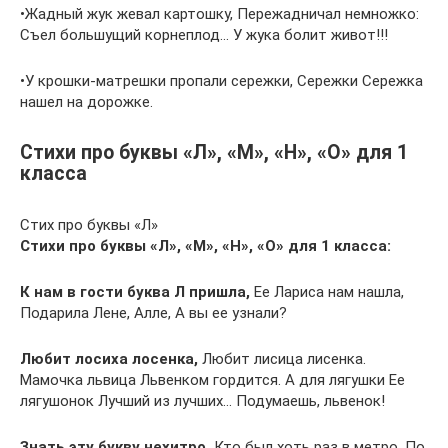
•Жадный жук жевал картошку, Пережадничал немножко:
Съел большущий корнеплод… У жука болит живот!!!
•У крошки-матрешки пропали сережки, Сережки Сережка
нашел на дорожке.
Стихи про буквы «Л», «М», «Н», «О» для 1
класса
Стих про буквы «Л»
Стихи про буквы «Л», «М», «Н», «О» для 1 класса:
К нам в гости буква Л пришла,
Ее Лариса нам нашла,
Подарила Лене, Алле, А вы ее узнали?
Любит лосиха лосенка,
Любит лисица лисенка.
Мамочка львица Львенком гордится. А для лягушки Ее
лягушонок Лучший из лучших… Подумаешь, львенок!
Знать эту букву нехитро,
Кто был хоть раз в метро, По