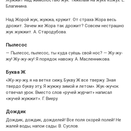
Благинина.
Над Жорой жук, жужжа, кружит. От страха Жора весь
дрожит. Зачем же Жора так дрожит? Совсем нестрашно
жук жужжит. А. Стародубова.
Пылесос
— Пылесос, пылесос, ты куда суёшь свой нос? — Жу-жу-
жу! Жу-жу-жу! Я порядок навожу. А. Масленникова.
Буква Ж
«Жу-жу-жу, я на ветке сижу, Букву Ж все твержу. Зная
твердо букву эту, Я жужжу зимой и летом». Жук-жучок
отвечал урок. Вместо слов «ручей журчит» написал
«жучей жужжит». Г. Виеру.
Дождик
Дождик, дождик, дожделей! Все поля скорей полей! Не
жалей воды, напои сады. В. Суслов.