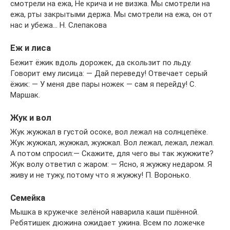
смотрели на ежа, Не крича и не визжа. Мы смотрели на
ежа, рты закрытыми держа. Мы смотрели на ежа, он от
нас и убежа… Н. Слепакова
Еж и лиса
Бежит ёжик вдоль дорожек, да скользит по льду.
Говорит ему лисица: — Дай переведу! Отвечает серый
ёжик: — У меня две пары ножек — сам я перейду! С.
Маршак.
Жук и вол
Жук жужжал в густой осоке, вол лежал на солнцепёке.
Жук жужжал, жужжал, жужжал. Вол лежал, лежал, лежал.
А потом спросил:— Скажите, для чего вы так жужжите?
Жук волу ответил с жаром: — Ясно, я жужжу недаром. Я
живу и не тужу, потому что я жужжу! П. Воронько.
Семейка
Мышка в кружечке зелёной наварила каши пшённой.
Ребятишек дюжина ожидает ужина. Всем по ложечке