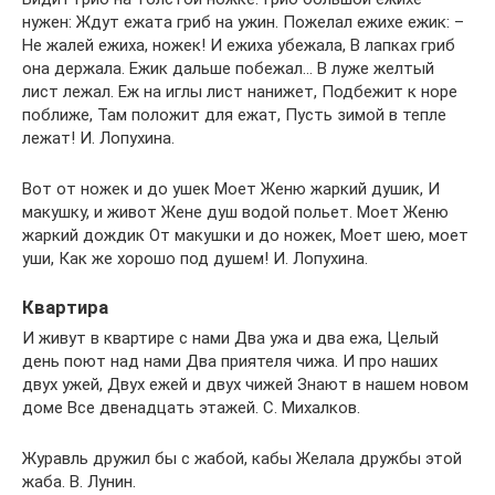
нужен: Ждут ежата гриб на ужин. Пожелал ежихе ежик: –
Не жалей ежиха, ножек! И ежиха убежала, В лапках гриб
она держала. Ежик дальше побежал… В луже желтый
лист лежал. Еж на иглы лист нанижет, Подбежит к норе
поближе, Там положит для ежат, Пусть зимой в тепле
лежат! И. Лопухина.
Вот от ножек и до ушек Моет Женю жаркий душик, И
макушку, и живот Жене душ водой польет. Моет Женю
жаркий дождик От макушки и до ножек, Моет шею, моет
уши, Как же хорошо под душем! И. Лопухина.
Квартира
И живут в квартире с нами Два ужа и два ежа, Целый
день поют над нами Два приятеля чижа. И про наших
двух ужей, Двух ежей и двух чижей Знают в нашем новом
доме Все двенадцать этажей. С. Михалков.
Журавль дружил бы с жабой, кабы Желала дружбы этой
жаба. В. Лунин.