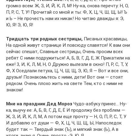
громко всем: Ж, З, И, Й, К, Л, М! Ну-ка, снова перечту: Н, О,
П, Р, С, Т, У! Прочитай со мной и ты: Ф, Х, Ц, Ч, Ш, Щ, Ы! Ъ
и Ь – Не прочесть нам их никак! Но читаю дважды я: Э,
Ю, Я! Э, Ю, Я!
Тридцать три родных сестрицы,
Писаных красавицы,
На одной живут странице И повсюду славятся! К вам они
сейчас спешат, Славные сестрицы, Очень просим всех
ребят С ними подружиться! А, Б, В, Г, Д, Е, Ж Прикатили на
еже! 3, И, К, Л, М, Н, О Дружно вылезли в окно! П, Р, С, Т, У,
Ф, Х Оседлали петуха, Ц, Ч, Ш, Щ, Э, Ю, Я — Вот и все они,
друзья! Познакомьтесь с ними, дети! Вот они — стоят
рядком. Очень плохо жить на свете Тем, кто с ними не
знаком!
Мне на праздник Дед Мороз
Чудо-азбуку принес… Ну-
ка, выучу ее: А, Б, В, Г, Д, Е, Ё И продолжу без проблем —
Ж, З, И, Й, К, Л, М, А потом еще прочту — Н, О, П, Р, С, Т, У
И добавлю от души — Ф, Х, Ц, Ч, Ш, Щ, Ы, Напоследок
будет так — Твердый знак (Ъ), и мягкий знак (Ь), А в
итоге, знаю я, Очень просто -Э, Ю, Я…