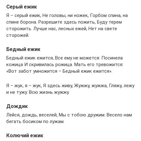
Серый ежик
Я – серый ежик, Не головы, ни ножек, Горбом спина, на
спине борона. Разрешите здесь пожить, Буду терем
сторожить. Лучше нас, лесных ежей, Нет на свете
сторожей.
Бедный ежик
Бедный ежик ежится, Все ему не можется: Посинела
кожица И скривилась рожица. Мать его тревожится:
«Вот забот умножится – Бедный ежик ежится».
Я – жук, я – жук, Я здесь живу, Жужжу, жужжа, Гляжу, лежу
и не тужу. Всю жизнь жужжу.
Дождик
Лейся, дождь, веселей, Мы с тобою дружим. Весело нам
бегать босиком по лужам.
Колючий ежик