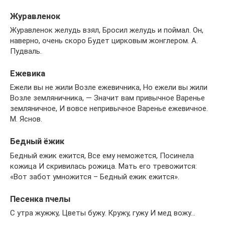
Журавленок
Журавленок желудь взял, Бросил желудь и поймал. Он,
наверно, очень скоро Будет цирковым жонглером. А.
Пудваль.
Ежевика
Ежели вы не жили Возле ежевичника, Но ежели вы жили
Возле земляничника, — Значит вам привычное Варенье
земляничное, И вовсе непривычное Варенье ежевичное.
М. Яснов.
Бедный ёжик
Бедный ежик ежится, Все ему неможется, Посинела
кожица И скривилась рожица. Мать его тревожится:
«Вот забот умножится – Бедный ежик ежится».
Песенка пчелы
С утра жужжу, Цветы бужу. Кружу, гужу И мед вожу…