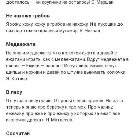
досталось — ни крупинки не осталось! С. Маршак.
Не нахожу грибов
Я хожу, хожу, хожу, а грибов не нахожу, И в лукошке до
сих пор только красный мухомор. В. Незвал.
Медвежата
Не знали медвежата, что колются ежата и давай с
ежатами играть, как с медвежатами. Вдруг медвежата в
слёзы: — Ежики — занозы! Испугались ёжики: несут
щипцы и ножики и давай по штучке вынимать колючки.
Э. Котляр.
В лесу
Я с утра в лесу гуляю. От росы я весь промок. Но зато
теперь я знаю про берёзку и про мох. Про малину,
ежевику, про ежа и про ежиху, у которых за ежат все
иголочки дрожат. Н. Матвеева.
Сосчитай