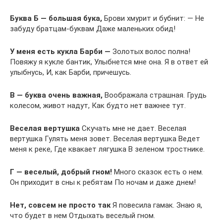
Буква Б — большая бука,
Брови хмурит и бубнит: — Не
забуду братцам-буквам Даже маленьких обид!
У меня есть кукла Барби —
Золотых волос полна!
Повяжу я кукле бантик, Улыбнется мне она. Я в ответ ей
улыбнусь, И, как Барби, причешусь.
В — буква очень важная,
Воображала страшная. Грудь
колесом, живот надут, Как будто нет важнее тут.
Веселая вертушка
Скучать мне не дает. Веселая
вертушка Гулять меня зовет. Веселая вертушка Ведет
меня к реке, Где квакает лягушка В зеленом тростнике.
Г — веселый, добрый гном!
Много сказок есть о нем.
Он приходит в сны к ребятам По ночам и даже днем!
Нет, совсем не просто так
Я повесила гамак. Знаю я,
что будет в нем Отдыхать веселый гном.