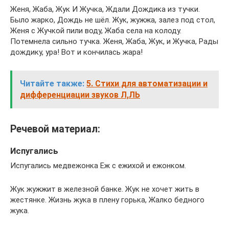
Женя, Жаба, Жук И Жучка, Ждали Дождика из тучки.
Было жарко, Дождь не шёл. Жук, жужжа, залез под стол,
Женя с Жучкой пили воду, Жаба села на колоду.
Потемнела сильно тучка. Женя, Жаба, Жук, и Жучка, Рады
дождику, ура! Вот и кончилась жара!
Читайте также:
5. Стихи для автоматизации и
дифференциации звуков Л,ЛЬ
Речевой материал:
Испугались
Испугались медвежонка Еж с ежихой и ежонком.
Жук жужжит в железной банке. Жук не хочет жить в
жестянке. Жизнь жука в плену горька, Жалко бедного
жука.