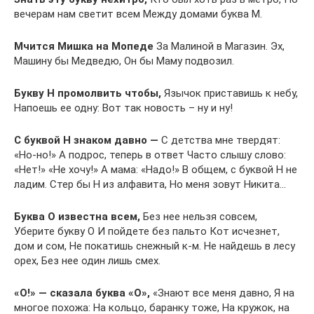
вечерам нам светит всем Между домами буква М.
Мчится Мишка на Мопеде
За Малиной в Магазин. Эх,
Машину бы Медведю, Он бы Маму подвозил.
Букву Н промолвить чтобы,
Язычок приставишь к небу,
Напоешь ее одну: Вот так новость – ну и ну!
С буквой Н знаком давно —
С детства мне твердят:
«Но-но!» А подрос, теперь в ответ Часто слышу слово:
«Нет!» «Не хочу!» А мама: «Надо!» В общем, с буквой Н не
ладим. Стер бы Н из алфавита, Но меня зовут Никита…
Буква О известна всем,
Без нее нельзя совсем,
Уберите букву О И пойдете без пальто Кот исчезнет,
дом и сом, Не покатишь снежный к-м. Не найдешь в лесу
орех, Без нее один лишь смех.
«О!» — сказала буква «О»,
«Знают все меня давно, Я на
многое похожа: На кольцо, баранку тоже, На кружок, на