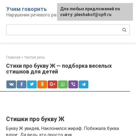
Перейти
Учим говорить
Для любых предложений по
к
Нарушения речевого развития
сайту: pleshakof@cp9.ru
контенту
Поиск:
Главная
»
Чистая речь
Стихи про букву Ж — подборка веселых
стишков для детей
Стишки про букву Ж
Букву Ж увидев, Наклонился жираф: Побежала буква
вдруг. Да ведь это просто жук.