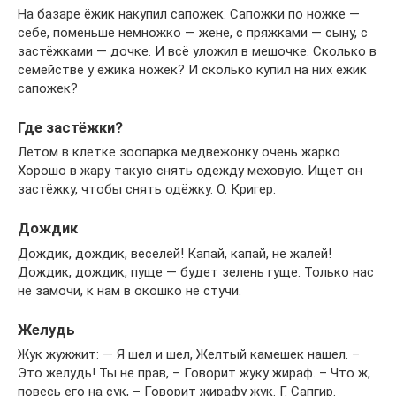
На базаре ёжик накупил сапожек. Сапожки по ножке —
себе, поменьше немножко — жене, с пряжками — сыну, с
застёжками — дочке. И всё уложил в мешочке. Сколько в
семействе у ёжика ножек? И сколько купил на них ёжик
сапожек?
Где застёжки?
Летом в клетке зоопарка медвежонку очень жарко
Хорошо в жару такую снять одежду меховую. Ищет он
застёжку, чтобы снять одёжку. О. Кригер.
Дождик
Дождик, дождик, веселей! Капай, капай, не жалей!
Дождик, дождик, пуще — будет зелень гуще. Только нас
не замочи, к нам в окошко не стучи.
Желудь
Жук жужжит: — Я шел и шел, Желтый камешек нашел. –
Это желудь! Ты не прав, – Говорит жуку жираф. – Что ж,
повесь его на сук, – Говорит жирафу жук. Г. Сапгир.