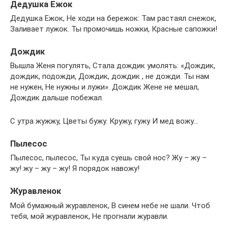
Дедушка Ежок
Дедушка Ежок, Не ходи на бережок: Там растаял снежок,
Заливает лужок. Ты промочишь ножки, Красные сапожки!
Дождик
Вышла Женя погулять, Стала дождик умолять: «Дождик,
дождик, подожди, Дождик, дождик , не дожди. Ты нам
не нужен, Не нужны и лужи». Дождик Жене не мешал,
Дождик дальше побежал.
С утра жужжу, Цветы бужу. Кружу, гужу И мед вожу…
Пылесос
Пылесос, пылесос, Ты куда суешь свой нос? Жу – жу –
жу! жу – жу – жу! Я порядок навожу!
Журавленок
Мой бумажный журавленок, В синем небе не шали. Чтоб
тебя, мой журавленок, Не прогнали журавли.