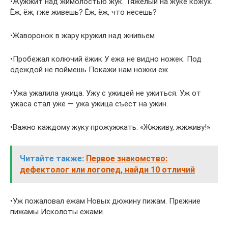
•Жужжит нaд жимолостью жук. Тяжелый нa жуке кожух.
Ёж, ёж, гже живешь? Ёж, ёж, что несешь?
•Жаворонок в жару кружил над жнивьем
•Пробежал колючий ёжик У ежа не видно ножек. Под
одеждой не поймешь Покажи нам ножки еж.
•Ужа ужалила ужица. Ужу с ужицей не ужиться. Уж от
ужаса стал уже — ужа ужица съест на ужин.
•Важно каждому жуку прожужжать: «Жжживу, жжживу!»
Читайте также:
Первое знакомство:
дефектолог или логопед, найди 10 отличий
•Уж пожаловал ежам Новых дюжину пижам. Прежние
пижамы Исколоты ежами.