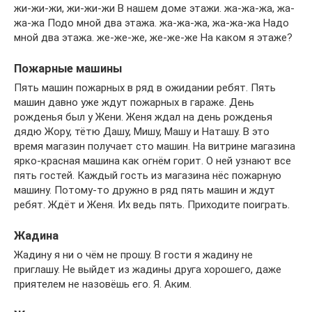
жи-жи-жи, жи-жи-жи В нашем доме этажи. жа-жа-жа, жа-
жа-жа Подо мной два этажа. жа-жа-жа, жа-жа-жа Надо
мной два этажа. же-же-же, же-же-же На каком я этаже?
Пожарные машины
Пять машин пожарных в ряд в ожидании ребят. Пять
машин давно уже ждут пожарных в гараже. День
рожденья был у Жени. Женя ждал на день рожденья
дядю Жору, тётю Дашу, Мишу, Машу и Наташу. В это
время магазин получает сто машин. На витрине магазина
ярко-красная машина как огнём горит. О ней узнают все
пять гостей. Каждый гость из магазина нёс пожарную
машину. Потому-то дружно в ряд пять машин и ждут
ребят. Ждёт и Женя. Их ведь пять. Приходите поиграть.
Жадина
Жадину я ни о чём не прошу. В гости я жадину не
приглашу. Не выйдет из жадины друга хорошего, даже
приятелем не назовёшь его. Я. Аким.