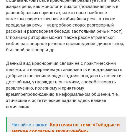
Социально-бытовое красноречие реализуется в таких
жанрах речи, как монолог и диалог (похвальная речь в
разнообразных вариантах, из которых наиболее
заметны приветственная и юбилейная речь, а также
прощальная речь – надгробное слово; разговорный
рассказ и разговорная беседа; застольная речь и тост).
С позиций риторики может также рассматриваться
любое разговорное речевое произведение: диалог-спор,
бытовой разговор и др.
Данный вид красноречия связан не с практическими
целями, а с намерением устанавливать и поддерживать
добрые отношения между людьми, воздавать почести
достойным, утверждать оптимизм, способствовать
развлечению, полезному и приятному
времяпрепровождению в неформальном общении, т.е.
этические и эстетические задачи здесь важнее
логических.
Читайте также:
Карточки по теме «Твёрдые и
мягкие согласные звуки»учебно-