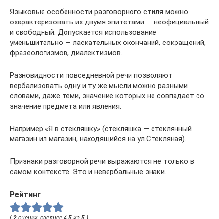
Языковые особенности разговорного стиля можно
охарактеризовать их двумя эпитетами — неофициальный
и свободный. Допускается использование
уменьшительно — ласкательных окончаний, сокращений,
фразеологизмов, диалектизмов.
Разновидности повседневной речи позволяют
вербализовать одну и ту же мысли можно разными
словами, даже теми, значение которых не совпадает со
значение предмета или явления.
Например «Я в стекляшку» (стекляшка — стеклянный
магазин ил магазин, находящийся на ул.Стекляная).
Признаки разговорной речи выражаются не только в
самом контексте. Это и невербальные знаки.
Рейтинг
(
2
оценки, среднее
4.5
из
5
)