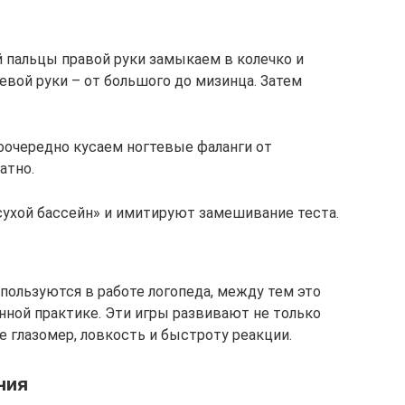
ый пальцы правой руки замыкаем в колечко и
евой руки – от большого до мизинца. Затем
поочередно кусаем ногтевые фаланги от
атно.
 «сухой бассейн» и имитируют замешивание теста.
пользуются в работе логопеда, между тем это
ной практике. Эти игры развивают не только
е глазомер, ловкость и быстроту реакции.
ния