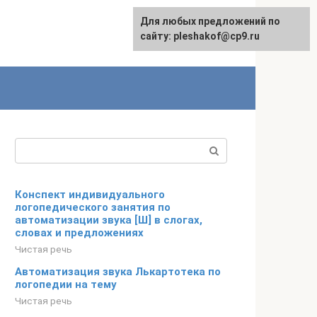
Для любых предложений по
сайту: pleshakof@cp9.ru
Поиск:
Конспект индивидуального
логопедического занятия по
автоматизации звука [Ш] в слогах,
словах и предложениях
Чистая речь
Автоматизация звука Лькартотека по
логопедии на тему
Чистая речь