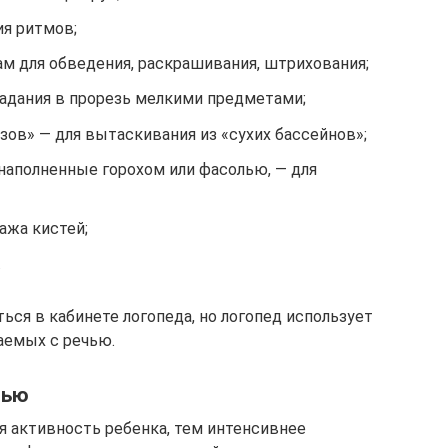
ия ритмов;
м для обведения, раскрашивания, штрихования;
падания в прорезь мелкими предметами;
ов» — для вытаскивания из «сухих бассейнов»;
наполненные горохом или фасолью, — для
ажа кистей;
.
ься в кабинете логопеда, но логопед использует
аемых с речью.
чью
я активность ребенка, тем интенсивнее