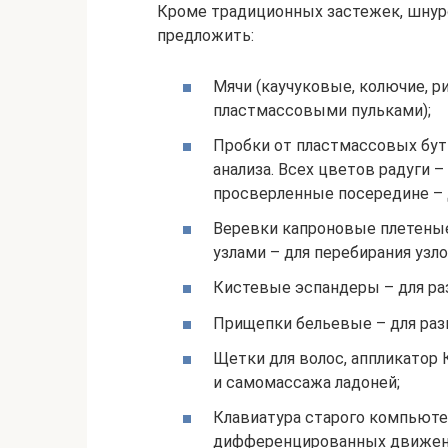
Кроме традиционных застежек, шнур
предложить:
Мячи (каучуковые, колючие, 
пластмассовыми пульками);
Пробки от пластмассовых буты
анализа. Всех цветов радуги –
просверленные посередине – 
Веревки капроновые плетеные
узлами – для перебирания узл
Кистевые эспандеры – для ра
Прищепки бельевые – для раз
Щетки для волос, аппликатор 
и самомассажа ладоней;
Клавиатура старого компьюте
дифференцированных движени