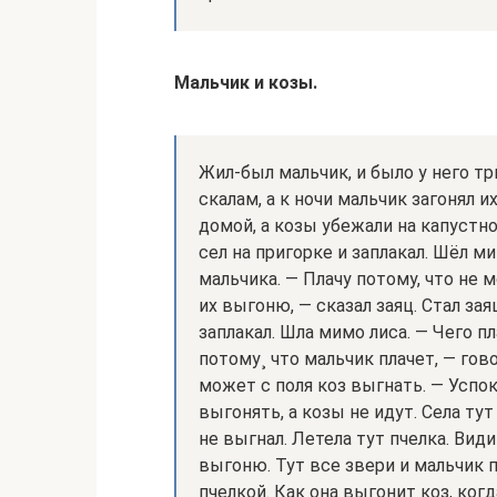
Мальчик и козы.
Жил-был мальчик, и было у него тр
скалам, а к ночи мальчик загонял и
домой, а козы убежали на капустно
сел на пригорке и заплакал. Шёл м
мальчика. — Плачу потому, что не м
их выгоню, — сказал заяц. Стал зая
заплакал. Шла мимо лиса. — Чего п
потому¸ что мальчик плачет, — гово
может с поля коз выгнать. — Успоко
выгонять, а козы не идут. Села тут
не выгнал. Летела тут пчелка. Видит
выгоню. Тут все звери и мальчик 
пчелкой. Как она выгонит коз, ког