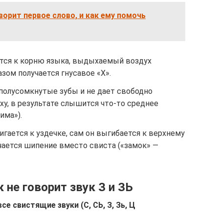
ворит первое слово, и как ему помочь
ется к корню языка, выдыхаемый воздух
азом получается гнусавое «Х».
 полусомкнутые зубы и не дает свободно
у, в результате слышится что-то среднее
има»).
гается к уздечке, сам он выгибается к верхнему
учается шипение вместо свиста («замок» —
 не говорит звук З и ЗЬ
се свистящие звуки (С, СЬ, З, Зь, Ц