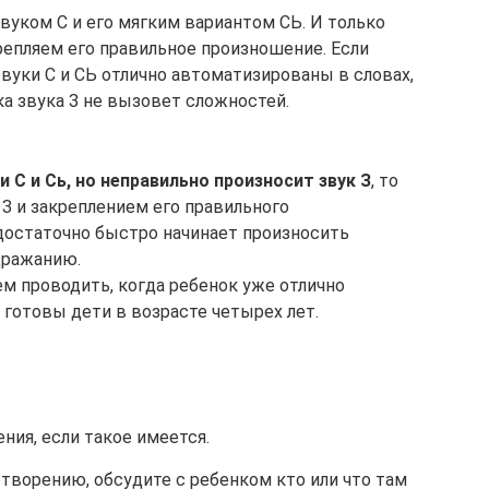
звуком С и его мягким вариантом СЬ. И только
репляем его правильное произношение. Если
звуки С и СЬ отлично автоматизированы в словах,
вка звука З не вызовет сложностей.
 С и Сь, но неправильно произносит звук З
, то
З и закреплением его правильного
достаточно быстро начинает произносить
дражанию.
ем проводить, когда ребенок уже отлично
у готовы дети в возрасте четырех лет.
ния, если такое имеется.
творению, обсудите с ребенком кто или что там