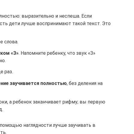
лностью: выразительно и неспеша. Если
сть дети лучше воспринимают такой текст. Это
е слова.
уком «З»
. Напомните ребенку, что звук «З»
но.
е раз.
ние заучивается полностью
, без деления на
роки, а ребенок заканчивает рифму; вы первую
д.
с помощью наглядности лучше заучивать в
ть.