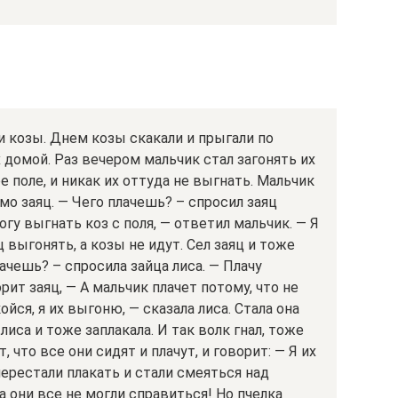
и козы. Днем козы скакали и прыгали по
х домой. Раз вечером мальчик стал загонять их
е поле, и никак их оттуда не выгнать. Мальчик
имо заяц. — Чего плачешь? – спросил заяц
огу выгнать коз с поля, — ответил мальчик. — Я
ц выгонять, а козы не идут. Сел заяц и тоже
лачешь? – спросила зайца лиса. — Плачу
рит заяц, — А мальчик плачет потому, что не
йся, я их выгоню, — сказала лиса. Стала она
 лиса и тоже заплакала. И так волк гнал, тоже
, что все они сидят и плачут, и говорит: — Я их
перестали плакать и стали смеяться над
да они все не могли справиться! Но пчелка