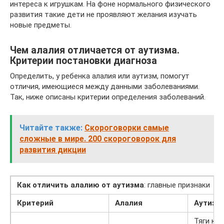
интереса к игрушкам. На фоне нормального физического
развития такие дети не проявляют желания изучать
новые предметы.
Чем алалия отличается от аутизма.
Критерии постановки диагноза
Определить, у ребенка алалия или аутизм, помогут
отличия, имеющиеся между данными заболеваниями.
Так, ниже описаны критерии определения заболеваний.
Читайте также:
Скороговорки самые
сложные в мире. 200 скороговорок для
развития дикции
Как отличить алалию от аутизма
: главные признаки
Критерий
Алалия
Аутизм
Тяги к 