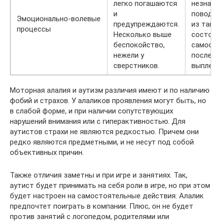
легко погашаются
незначи
и
поводам
Эмоционально-волевые
предупреждаются.
из таких
процессы
Несколько выше
состоян
беспокойство,
самосто
нежели у
после п
сверстников.
выплеск
Моторная алалия и аутизм различия имеют и по наличию
фобий и страхов. У алаликов проявления могут быть, но
в слабой форме, и при наличии сопутствующих
нарушений внимания или с гиперактивностью. Для
аутистов страхи не являются редкостью. Причем они
редко являются предметными, и не несут под собой
объективных причин.
Также отличия заметны и при игре и занятиях. Так,
аутист будет принимать на себя роли в игре, но при этом
будет настроен на самостоятельные действия. Алалик
предпочтет поиграть в компании. Плюс, он не будет
против занятий с логопедом, родителями или