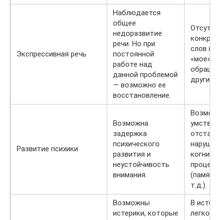
Наблюдается
общее
Отсутст
недоразвитие
конкрет
речи. Но при
слов по 
Экспрессивная речь
постоянной
«мое» и 
работе над
обращен
данной проблемой
другим 
— возможно ее
восстановление.
Возмож
Возможна
умствен
задержка
отстало
психического
нарушен
Развитие психики
развития и
когнити
неустойчивость
процесс
внимания.
(памяти,
т.д.).
Возможны
В истер
истерики, которые
легко и 