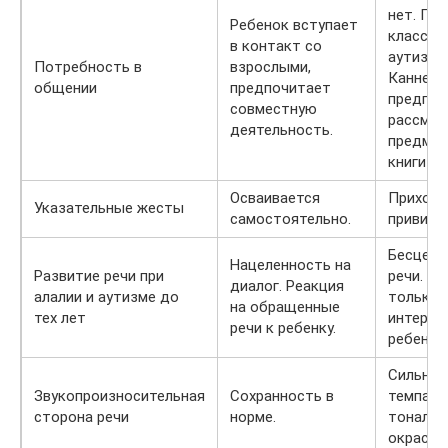
нет. При
Ребенок вступает
классич
в контакт со
аутизме
Потребность в
взрослыми,
Каннера
общении
предпочитает
предпоч
совместную
рассмат
деятельность.
предмет
книги и т
Осваивается
Приходи
Указательные жесты
самостоятельно.
привива
Бесцель
Нацеленность на
Развитие речи при
речи. Р
диалог. Реакция
алалии и аутизме до
только 
на обращенные
тех лет
интере
речи к ребенку.
ребенка
Сильное
Звукопроизносительная
Сохранность в
темпа,
сторона речи
норме.
тональн
окраса р