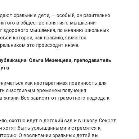
дают оральные дети, — особый, он разительно
инятого в обществе понятия о мышлении.
лог здорового мышления, по мнению школьных
овой которой, как правило, является
оральником это происходит иначе.
публикации: Ольга Мезенцева, преподаватель
тута
ниматься как неотвратимая повинность для
тать счастливым временем получения
 жизни. Все зависит от грамотного подхода к
ло, охотно идут в детский сад и в школу. Секрет
и хотят быть услышанными и стремятся к
диторию. О воспитании оральных детей вы