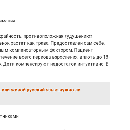
имания
я крайность, противоположная «удушению»
нок растет как трава. Предоставлен сам себе.
нным компенсаторным фактором. Пациент
ечение всего периода взросления, вплоть до 18-
о. Дети компенсируют недостаток интуитивно. В
или живой русский язык: нужно ли
стниками