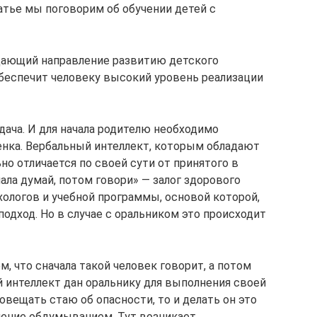
атье мы поговорим об обучении детей с
адающий направление развитию детского
беспечит человеку высокий уровень реализации
дача. И для начала родителю необходимо
енка. Вербальный интеллект, которым обладают
но отличается по своей сути от принятого в
ла думай, потом говори» — залог здорового
логов и учебной программы, основой которой,
подход. Но в случае с оральником это происходит
м, что сначала такой человек говорит, а потом
й интеллект дан оральнику для выполнения своей
повещать стаю об опасности, то и делать он это
нение обдумыванием. Тут возникает