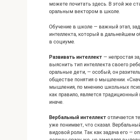
можете почитать здесь. В этой же ст
оральным вектором в школе.
Обучение в школе — важный этап, з
интеллекта, который в дальнейшем о
в социуме.
Развивать интеллект
— непростая за
выяснить тип интеллекта своего реб
оральные дети, — особый, он разитель
обществе понятия о мышлении. «Снача
мышления, по мнению школьных психо
как правило, является традиционный 
иначе.
Вербальный интеллект
отличается те
уже понимает, что сказал. Вербальны
видовой роли. Так как задача его — о
должен сразу же, не замедляя выпол