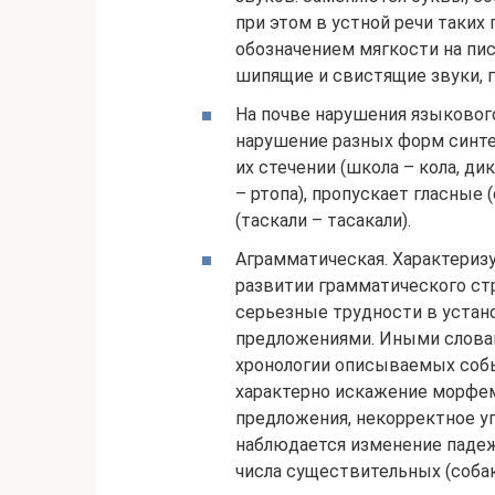
при этом в устной речи таких
обозначением мягкости на пис
шипящие и свистящие звуки, г
На почве нарушения языкового
нарушение разных форм синтез
их стечении (школа – кола, ди
– ртопа), пропускает гласные 
(таскали – тасакали).
Аграмматическая. Характериз
развитии грамматического стр
серьезные трудности в устан
предложениями. Иными слова
хронологии описываемых собы
характерно искажение морфем
предложения, некорректное уп
наблюдается изменение падеж
числа существительных (собака