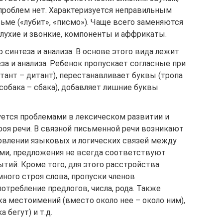
 проблем нет. Характеризуется неправильным
ьме («лубит», «писмо»). Чаще всего заменяются
лухие и звонкие, компоненты и аффрикаты.
 синтеза и анализа. В основе этого вида лежит
а и анализа. Ребенок пропускает согласные при
ктант – дитант), перестанавливает буквы (тропа
(собака – сбака), добавляет лишние буквы
уется проблемами в лексическом развитии и
оя речи. В связной письменной речи возникают
овлении языковых и логических связей между
ми, предложения не всегда соответствуют
тий. Кроме того, для этого расстройства
ного строя слова, пропуски членов
отребление предлогов, числа, рода. Также
а местоимений (вместо около нее – около ним),
 бегут) и т.д.