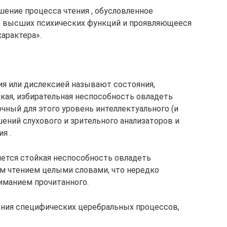
шение процесса чтения , обусловленное
 высших психических функций и проявляющееся
арактера».
я или дислексией называют состояния,
кая, избирательная неспособность овладеть
чный для этого уровень интеллектуального (и
шений слухового и зрительного анализаторов и
я .
ется стойкая неспособность овладеть
м чтением целыми словами, что нередко
манием прочитанного.
ения специфических церебральных процессов,