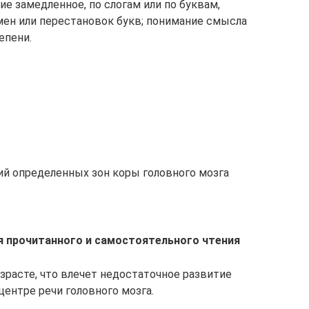
е замедленное, по слогам или по буквам,
ен или перестановок букв; понимание смысла
епени.
й определенных зон коры головного мозга
 прочитанного и самостоятельного чтения
расте, что влечет недостаточное развитие
ентре речи головного мозга.