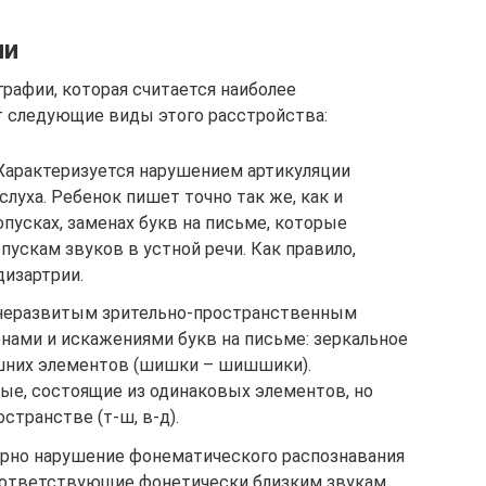
ии
рафии, которая считается наиболее
т следующие виды этого расстройства:
 Характеризуется нарушением артикуляции
луха. Ребенок пишет точно так же, как и
опусках, заменах букв на письме, которые
ускам звуков в устной речи. Как правило,
дизартрии.
 неразвитым зрительно-пространственным
нами и искажениями букв на письме: зеркальное
ишних элементов (шишки – шишшики).
ые, состоящие из одинаковых элементов, но
странстве (т-ш, в-д).
терно нарушение фонематического распознавания
оответствующие фонетически близким звукам,