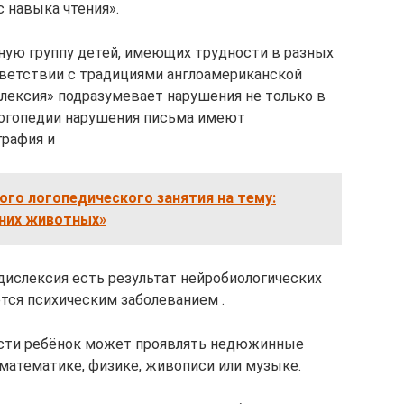
 навыка чтения».
ную группу детей, имеющих трудности в разных
ответствии с традициями англоамериканской
слексия» подразумевает нарушения не только в
 логопедии нарушения письма имеют
графия и
го логопедического занятия на тему:
них животных»
 дислексия есть результат нейробиологических
ется психическим заболеванием .
ности ребёнок может проявлять недюжинные
 математике, физике, живописи или музыке.