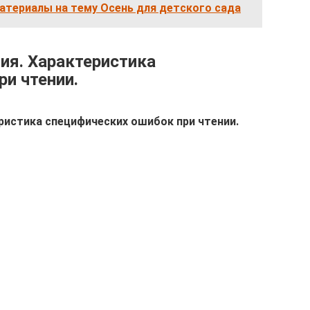
атериалы на тему Осень для детского сада
ия. Характеристика
и чтении.
ристика специфических ошибок при чтении.