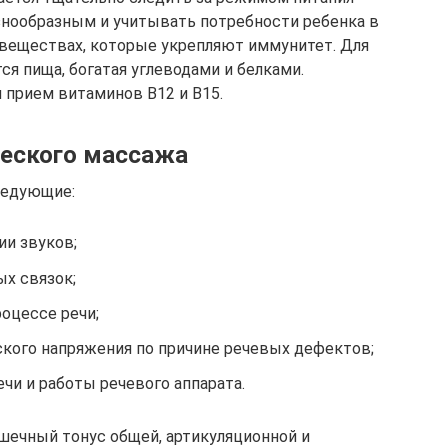
знообразным и учитывать потребности ребенка в
 веществах, которые укрепляют иммунитет. Для
я пища, богатая углеводами и белками.
 прием витаминов B12 и B15.
ческого массажа
ледующие:
ии звуков;
ых связок;
оцессе речи;
кого напряжения по причине речевых дефектов;
чи и работы речевого аппарата.
ечный тонус общей, артикуляционной и