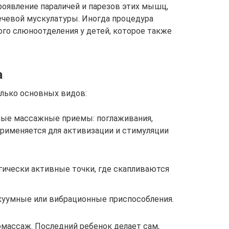
оявление параличей и парезов этих мышц,
ечевой мускулатуры. Иногда процедура
ого слюноотделения у детей, которое также
а
лько основных видов:
ные массажные приемы: поглаживания,
Применяется для активизации и стимуляции
гически активные точки, где скапливаются
куумные или вибрационные приспособления.
массаж. Последний ребенок делает сам,