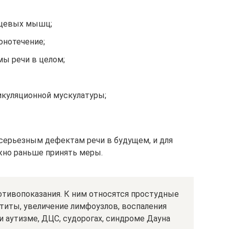
ицевых мышц;
юнотечение;
мы речи в целом;
куляционной мускулатуры;
 серьезным дефектам речи в будущем, и для
жно раньше принять меры.
тивопоказания. К ним относятся простудные
титы, увеличение лимфоузлов, воспаления
ри аутизме, ДЦС, судорогах, синдроме Дауна