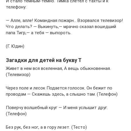
И стало темным-темно. Тимка слетел с тахты и к
телефону:
— Алле, алле! Командная пожарн… Взорвался телевизор!
Что делать? — Выкинуть,— мрачно сказал вошедший
папа Тигр,— а тебя — выпороть.
(Г. Юдин)
Загадки для детей на букву Т
Живет в нем вся вселенная, А вещь обыкновенная.
(Телевизор)
Через поле и лесок Подается голосок. Он бежит по
проводам — Скажешь здесь, а слышно там. (Телефон)
Поверчу волшебный круг — И меня услышит друг.
(Телефон)
Без рук, без ног, а в гору лезет. (Тесто)