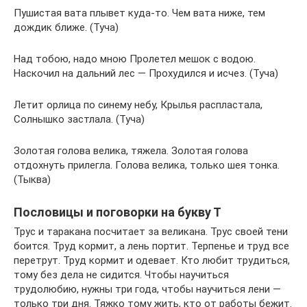
Пушистая вата плывет куда-то. Чем вата ниже, тем
дождик ближе. (Туча)
Над тобою, надо мною Пролетел мешок с водою.
Наскочил на дальний лес — Прохудился и исчез. (Туча)
Летит орлица по синему небу, Крылья распластала,
Солнышко застлала. (Туча)
Золотая голова велика, тяжела. Золотая голова
отдохнуть прилегла. Голова велика, только шея тонка.
(Тыква)
Пословицы и поговорки на букву Т
Трус и таракана посчитает за великана. Трус своей тени
боится. Труд кормит, а лень портит. Терпенье и труд все
перетрут. Труд кормит и одевает. Кто любит трудиться,
тому без дела не сидится. Чтобы научиться
трудолюбию, нужны три года, чтобы научиться лени —
только три дня. Тяжко тому жить, кто от работы бежит.