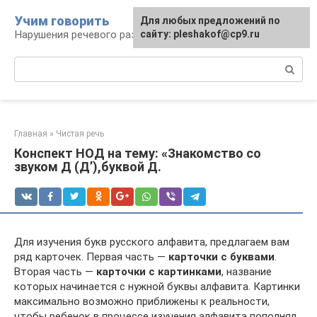
Перейти
Учим говорить
Для любых предложений по
к
Нарушения речевого развития
сайту: pleshakof@cp9.ru
контенту
Поиск:
Главная
»
Чистая речь
Конспект НОД на тему: «Знакомство со
звуком Д (Д’),буквой Д.
Для изучения букв русского алфавита, предлагаем вам
ряд карточек. Первая часть —
карточки с буквами
.
Вторая часть —
карточки с картинками
, название
которых начинается с нужной буквы алфавита. Картинки
максимально возможно приближены к реальности,
чтобы ребенок в процессе изучения алфавита пополнял