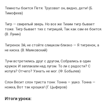
Темноты боится Петя: Трусоват он, видно, дети! (Б.
Тимофеев)
Тигр — свирепый зверь. Но все же Тихим тигр бывает
тоже. Тигр бывает тих с тигрицей, Так как сам ее боится.
(В. Лунин)
Тигренок Эй, не стойте слишком близко — Я тигренок, а
не киска. (В. Маяковский)
Тучи встретились друг с другом, Собрались в один
кружок И заплакали над лугом. То ли с радости? С
испуга? Отчего? Узнать не мог. (Ф. Бобылев)
Слон Весит слон триста тонн: Тонна — ушко. Тонна —
ножка, Вот так крошка! (Г. Цыферов)
Итоги урока: