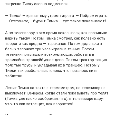
тигренка Тимку словно подменили.
— Тимка! — кричат ему утром тигрята. — Пойдем играть.
— Отстаньте,— бурчит Тимка,— тут такое показывают!
А по телевизору в это время показывали, как правильно
варить тыкву. Потом Тимка смотрел, как полезно есть
творог и как вредно — тараканов. Потом дяденьки в
белых тапочках три часа играли в теннис. Потом
тетеньки приглашали всех желающих работать в
трамвайно-троллейбусное депо. Потом трактор тащил
толстые трубы и укладывал их в траншею. Потом у
Тимки так разболелась голова, что пришлось пить
таблетки.
Лежит Тимка на тахте с термометром, но телевизор не
выключает. Вечером, когда стали показывать про телят
(Тимка уже плохо соображал, что), в телевизоре вдруг
что-то как затрещит, как взорвется!