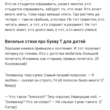
Кто не стыдится спрашивать, узнает многое, кто
стыдится спрашивать, забудет то, что знал. Кто хочет
много знать, тому надо меньше спать. Где растяпа да
тетеря — там не прибыль, а потеря. Не тот грамотен, кто
читать умеет, а тот, кто слушает и разумеет. Не тот
много знает, кто долго жил, а тот, кто много учился.
Веселые стихи про букву Т для детей
Хорошая книжка привыкла к почтению. И тот получает
пятерку по чтению, Кто с детства любитель большой
почитать И книжки, как старших, привык почитать. (Я.
Козловский)
Телевизор тигр купил, Самый лучший попросил. — Я
люблю,— сказал он строго, Чтоб полосок было много! (Г.
Виеру)
— Что такое Телескоп? Тигр спросил, Наморщив лоб. —
Телевизор? Что за слово? — Не слыхал тукан такого. (Г.
Сатир)