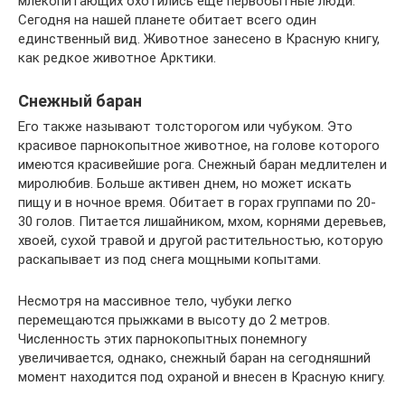
млекопитающих охотились еще первобытные люди.
Сегодня на нашей планете обитает всего один
единственный вид. Животное занесено в Красную книгу,
как редкое животное Арктики.
Снежный баран
Его также называют толсторогом или чубуком. Это
красивое парнокопытное животное, на голове которого
имеются красивейшие рога. Снежный баран медлителен и
миролюбив. Больше активен днем, но может искать
пищу и в ночное время. Обитает в горах группами по 20-
30 голов. Питается лишайником, мхом, корнями деревьев,
хвоей, сухой травой и другой растительностью, которую
раскапывает из под снега мощными копытами.
Несмотря на массивное тело, чубуки легко
перемещаются прыжками в высоту до 2 метров.
Численность этих парнокопытных понемногу
увеличивается, однако, снежный баран на сегодняшний
момент находится под охраной и внесен в Красную книгу.