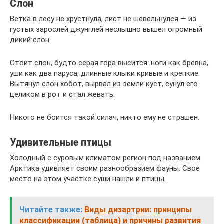
Слон
Ветка в лесу не хрустнула, лист не шевельнулся — из
густых зарослей джунглей неслышно вышел огромный
дикий слон.
Стоит слон, будто серая гора высится: ноги как брёвна,
уши как два паруса, длинные клыки кривые и крепкие.
Вы­тянул слон хобот, вырвал из земли куст, сунул его
целиком в рот и стал жевать.
Никого не боится такой силач, никто ему не страшен.
Удивительные птицы
Холодный с суровым климатом регион под названием
Арктика удивляет своим разнообразием фауны. Свое
место на этом участке суши нашли и птицы.
Читайте также:
Виды дизартрии: принципы
классификации (таблица) и причины развития