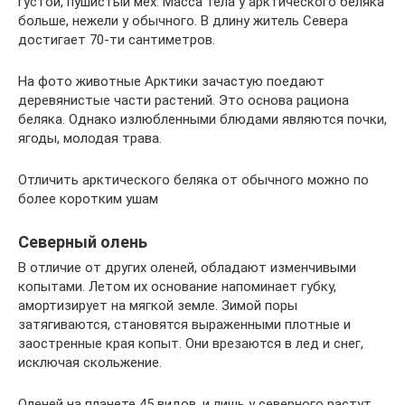
густой, пушистый мех. Масса тела у арктического беляка
больше, нежели у обычного. В длину житель Севера
достигает 70-ти сантиметров.
На фото животные Арктики зачастую поедают
деревянистые части растений. Это основа рациона
беляка. Однако излюбленными блюдами являются почки,
ягоды, молодая трава.
Отличить арктического беляка от обычного можно по
более коротким ушам
Северный олень
В отличие от других оленей, обладают изменчивыми
копытами. Летом их основание напоминает губку,
амортизирует на мягкой земле. Зимой поры
затягиваются, становятся выраженными плотные и
заостренные края копыт. Они врезаются в лед и снег,
исключая скольжение.
Оленей на планете 45 видов, и лишь у северного растут