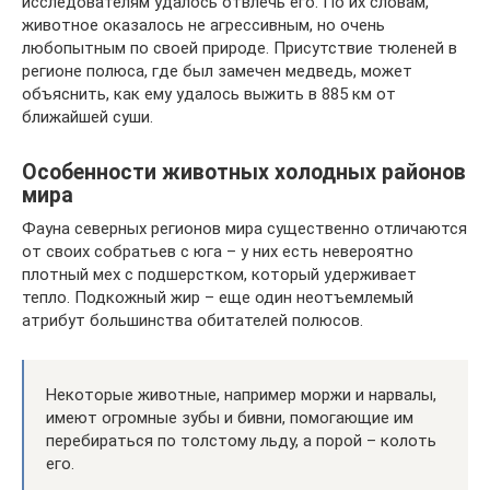
исследователям удалось отвлечь его. По их словам,
животное оказалось не агрессивным, но очень
любопытным по своей природе. Присутствие тюленей в
регионе полюса, где был замечен медведь, может
объяснить, как ему удалось выжить в 885 км от
ближайшей суши.
Особенности животных холодных районов
мира
Фауна северных регионов мира существенно отличаются
от своих собратьев с юга – у них есть невероятно
плотный мех с подшерстком, который удерживает
тепло. Подкожный жир – еще один неотъемлемый
атрибут большинства обитателей полюсов.
Некоторые животные, например моржи и нарвалы,
имеют огромные зубы и бивни, помогающие им
перебираться по толстому льду, а порой – колоть
его.