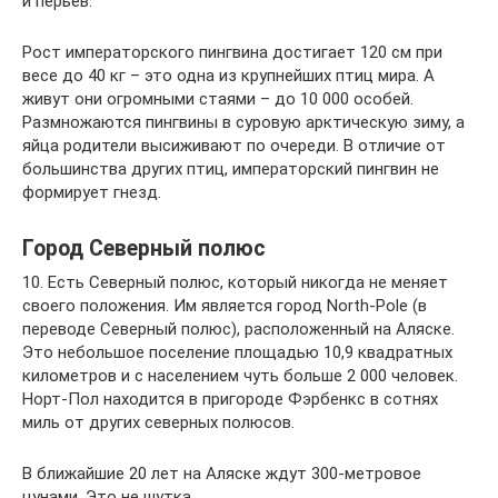
и перьев.
Рост императорского пингвина достигает 120 см при
весе до 40 кг – это одна из крупнейших птиц мира. А
живут они огромными стаями – до 10 000 особей.
Размножаются пингвины в суровую арктическую зиму, а
яйца родители высиживают по очереди. В отличие от
большинства других птиц, императорский пингвин не
формирует гнезд.
Город Северный полюс
10. Есть Северный полюс, который никогда не меняет
своего положения. Им является город North-Pole (в
переводе Северный полюс), расположенный на Аляске.
Это небольшое поселение площадью 10,9 квадратных
километров и с населением чуть больше 2 000 человек.
Норт-Пол находится в пригороде Фэрбенкс в сотнях
миль от других северных полюсов.
В ближайшие 20 лет на Аляске ждут 300-метровое
цунами. Это не шутка.