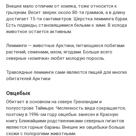
Внешне мало отличим от хомяка, тоже относится к
грызунам. Весит зверек около 80-ти граммов, а в длину
достигает 15-ти сантиметров. Шерстка лемминга бурая.
Есть подвиды, становящимися белыми к зиме. В холода
животное остается активным.
Лемминги — животные Арктики, питающиеся побегами
растений, семенами, мхом, ягодами. Больше всего
северные «хомячки» любят молодую поросль.
Травоядные лемминги сами являются пищей для многих
обитателей Арктики
Овцебык
Обитает в основном на севере Гренландии и
полуострове Таймыре. Численность вида сокращается,
поэтому в 1996-ом году овцебык занесен в Красную
книгу. Ближайшими родственниками северных гигантов
являются горные бараны. Внешне же овцебыки больше
схожи с полорогими животными.