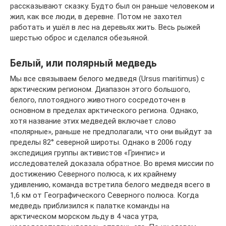
рассказывают сказку. Будто был он раньше человеком и
жил, как все люди, в деревне. Потом не захотел
работать и ушёл в лес на деревьях жить. Весь рыжей
шерстью оброс и сделался обезьяной.
Белый, или полярный медведь
Мы все связываем белого медведя (Ursus maritimus) с
арктическим регионом. Диапазон этого большого,
белого, плотоядного животного сосредоточен в
основном в пределах арктического региона. Однако,
хотя название этих медведей включает слово
«полярные», раньше не предполагали, что они выйдут за
пределы 82° северной широты. Однако в 2006 году
экспедиция группы активистов «Гринпис» и
исследователей доказала обратное. Во время миссии по
достижению Северного полюса, к их крайнему
удивлению, команда встретила белого медведя всего в
1,6 км от Географического Северного полюса. Когда
медведь приблизился к палатке команды на
арктическом морском льду в 4 часа утра,