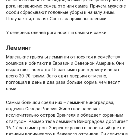
рога, независимо самец это или самка. Причем, мужские
особи сбрасывают головные уборы к началу зимы.
Получается, в санях Санты запряжены оленихи.
У северных оленей рога носят и самцы и самки
Лемминг
Маленькие грызуны лемминги относятся к семейству
хомяков и обитают в Евразии и Северной Америке. Они
вырастают всего до 15 сантиметров в длину и весят
всего 30-70 грамм. Зато едят зверьки отменно,
поглощая в день в два раза больше корма, чем весят
сами.
Самый большой среди них – лемминг Виноградова,
эндемик Севера России. Животное населяет
исключительно остров Врангеля и обладает охранным
статусом. Размер тела лемминга Виноградова достигает
16-17 сантиметров. Зверек окрашен в пепельный цвет с
пятнами коричневого и бежевого оттенков. Он селится в