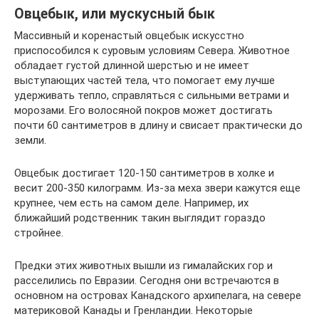
Овцебык, или мускусный бык
Массивный и коренастый овцебык искусстно
приспособился к суровым условиям Севера. Животное
обладает густой длинной шерстью и не имеет
выступающих частей тела, что помогает ему лучше
удерживать тепло, справляться с сильными ветрами и
морозами. Его волосяной покров может достигать
почти 60 сантиметров в длину и свисает практически до
земли.
Овцебык достигает 120-150 сантиметров в холке и
весит 200-350 килограмм. Из-за меха звери кажутся еще
крупнее, чем есть на самом деле. Например, их
ближайший родственник такин выглядит гораздо
стройнее.
Предки этих животных вышли из гималайских гор и
расселились по Евразии. Сегодня они встречаются в
основном на островах Канадского архипелага, на севере
материковой Канады и Гренландии. Некоторые