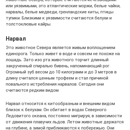
или уязвимыми, это атлантические моржи, белые чайки,
нарвалы, белые медведи, гренландские киты, птицы
тупики. Близкими к уязвимости считаются белухи и
толстоклювые кайры.
Нарвал
Это животное Севера является живым воплощением
единорога. Только живет в воде и совсем не похоже на
лошадь. Зато изо рта животного торчит длинный
закрученный спиралью бивень, напоминающий рог.
Огромный зуб весом до 10 килограмм и до 3 метров в
длину считался ценным трофеем и стал причиной
повального истребления нарвалов. Сегодня они
считаются редким видом.
Нарвал относится к китообразным и внешним видом
близок к белухам. Он обитает в водах Северного
Ледовитого океана, постоянно мигрируя, в зависимости
от движения плавучих льдов. Летом животные держатся
на глубине, а зимой приближаются к побережью. Они