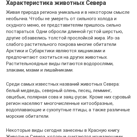
Характеристика животных Севера
Живая природа региона уникальна и в некотором смысле
необычна. Чтобы не умереть от сильного холода и
скудного меню, ее представителям пришлось сильно
постараться. Одни обросли длинной густой шерстью,
другие обзавелись толстой прослойкой жира. Из-за
слабого растительного покрова многие обитатели
Арктики и Субарктики являются хищниками и
предпочитают охотиться на других животных.
Растительноядные виды питаются водорослями,
злаками, мхами и лишайниками.
Среди самых известных названий животных Севера:
белый медведь, северный олень, песец, лемминг,
овцебык, полярная сова и заяц-русак. Кроме них суровый
регион населяют многочисленные китообразные,
водоплавающие и сухопутные птицы, а также различные
морские обитатели.
Некоторые виды сегодня занесены в Красную книгу.
Животные Севера, которые считаются исчезающими