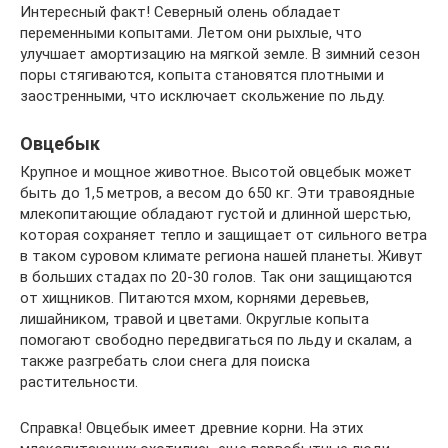
Интересный факт! Северный олень обладает
переменными копытами. Летом они рыхлые, что
улучшает амортизацию на мягкой земле. В зимний сезон
поры стягиваются, копыта становятся плотными и
заостренными, что исключает скольжение по льду.
Овцебык
Крупное и мощное животное. Высотой овцебык может
быть до 1,5 метров, а весом до 650 кг. Эти травоядные
млекопитающие обладают густой и длинной шерстью,
которая сохраняет тепло и защищает от сильного ветра
в таком суровом климате региона нашей планеты. Живут
в больших стадах по 20-30 голов. Так они защищаются
от хищников. Питаются мхом, корнями деревьев,
лишайником, травой и цветами. Округлые копыта
помогают свободно передвигаться по льду и скалам, а
также разгребать слои снега для поиска
растительности.
Справка! Овцебык имеет древние корни. На этих