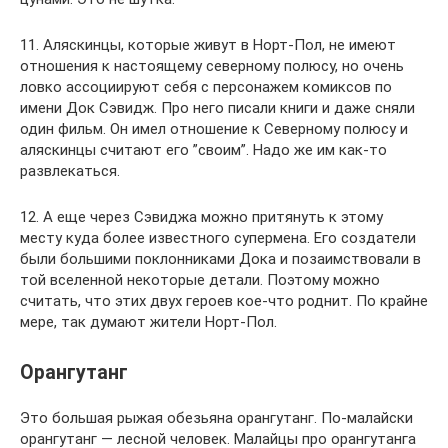
11. Аляскинцы, которые живут в Норт-Пол, не имеют
отношения к настоящему северному полюсу, но очень
ловко ассоциируют себя с персонажем комиксов по
имени Док Сэвидж. Про него писали книги и даже сняли
один фильм. Он имел отношение к Северному полюсу и
аляскинцы считают его ”своим”. Надо же им как-то
развлекаться.
12. А еще через Сэвиджа можно притянуть к этому
месту куда более известного супермена. Его создатели
были большими поклонниками Дока и позаимствовали в
той вселенной некоторые детали. Поэтому можно
считать, что этих двух героев кое-что роднит. По крайне
мере, так думают жители Норт-Пол.
Орангутанг
Это большая рыжая обезьяна орангутанг. По-малайски
орангутанг — лесной человек. Малайцы про орангутанга