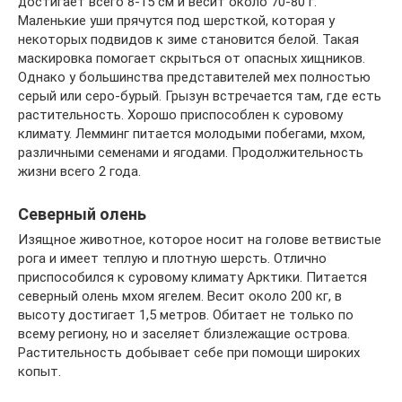
достигает всего 8-15 см и весит около 70-80 г.
Маленькие уши прячутся под шерсткой, которая у
некоторых подвидов к зиме становится белой. Такая
маскировка помогает скрыться от опасных хищников.
Однако у большинства представителей мех полностью
серый или серо-бурый. Грызун встречается там, где есть
растительность. Хорошо приспособлен к суровому
климату. Лемминг питается молодыми побегами, мхом,
различными семенами и ягодами. Продолжительность
жизни всего 2 года.
Северный олень
Изящное животное, которое носит на голове ветвистые
рога и имеет теплую и плотную шерсть. Отлично
приспособился к суровому климату Арктики. Питается
северный олень мхом ягелем. Весит около 200 кг, в
высоту достигает 1,5 метров. Обитает не только по
всему региону, но и заселяет близлежащие острова.
Растительность добывает себе при помощи широких
копыт.