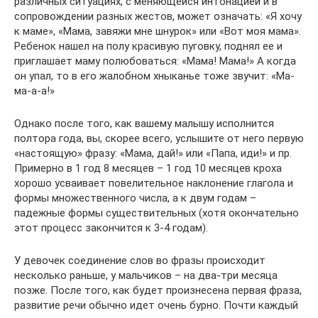
различных ситуациях, с меняющейся интонацией и в
сопровождении разных жестов, может означать: «Я хочу
к маме», «Мама, завяжи мне шнурок» или «Вот моя мама».
Ребенок нашел на полу красивую пуговку, поднял ее и
приглашает маму полюбоваться: «Мама! Мама!» А когда
он упал, то в его жалобном хныканье тоже звучит: «Ма-
ма-а-а!»
Однако после того, как вашему малышу исполнится
полтора года, вы, скорее всего, услышите от него первую
«настоящую» фразу: «Мама, дай!» или «Папа, иди!» и пр.
Примерно в 1 год 8 месяцев – 1 год 10 месяцев кроха
хорошо усваивает повелительное наклонение глагола и
формы множественного числа, а к двум годам –
падежные формы существительных (хотя окончательно
этот процесс закончится к 3-4 годам).
У девочек соединение слов во фразы происходит
несколько раньше, у мальчиков – на два-три месяца
позже. После того, как будет произнесена первая фраза,
развитие речи обычно идет очень бурно. Почти каждый