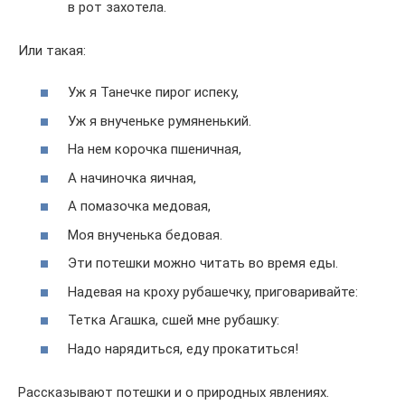
в рот захотела.
Или такая:
Уж я Танечке пирог испеку,
Уж я внученьке румяненький.
На нем корочка пшеничная,
А начиночка яичная,
А помазочка медовая,
Моя внученька бедовая.
Эти потешки можно читать во время еды.
Надевая на кроху рубашечку, приговаривайте:
Тетка Агашка, сшей мне рубашку:
Надо нарядиться, еду прокатиться!
Рассказывают потешки и о природных явлениях.