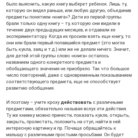
было выяснить, какую книгу выберет ребенок. Лишь ту,
которую он видел раньше, или любую другую, объединив
предметы понятием «книга»? Дети из первой группы
брали только одну книгу – ту, которую они видели в
течение двух предыдущих месяцев, и отдавали ее
экспериментатору. Когда их просили взять еще книгу, то
они или брали первый попавшийся предмет (это могла
быть кукла, заяц и т.д.) или же не делали ничего. Значит,
для детей этой группы слово «книга» осталось
названием одного конкретного предмета и
обобщающего значения не приобрело. Так что большое
число повторений, даже с одновременным показыванием
соответствующего предмета, еще не способствует
развитию обобщения.
И поэтому – учите кроху
действовать
с различными
предметами, обязательно называя вслух эти действия.
Ту же книжку можно принести, показать кукле, открыть,
закрыть, пролистать, положить на стул, найти в ней
интересную картинку и пр. Почаще обращайтесь к
малышу с различными простыми просьбами. Он будет