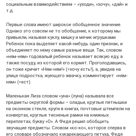
социальным взаимодействием – «уходи», «хочу», «дай» и
т.д.
Первые слова имеют широкое обобщенное значение.
Однако это совсем не то обобщение, к которому мы
привыкли, называя куклу, мишку и мячик игрушками.
Ребенок пока выделяет какой-нибудь один признак, и
объединяет по нему самые разные вещи. Так, словом
«ням-ням» годовалый ребенок называет всякую еду, а
также посуду, из которой его кормят. Проголодавшись,
он тоже кричит «Ням-ням!» (=хочу есть!), а, увидев на
улице подростка, жующего жвачку, комментирует: «ням-
ням» (=ест).
Маленькая Лиза словом «уна» (луна) называла все
предметы округлой формы – оладьи, круглые пятнышки
на оконном стекле, круги в книгах, почтовые штемпели на
конвертах, круглые тисненые рамки на книжных
переплетах, букву «О». А Федя решил обобщить
звучащие предметы. Словом «ко-ко», которое сперва в
его словаре обозначало кукарекающего петуха, Федя