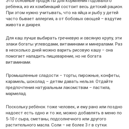
Это основные продукты для кормления годовалого
ребёнка, из их комбинаций состоит весь детский рацион.
При этом нужно учитывать, что на яйца и рыбу у детей
часто бывает аллергия, а от бобовых овощей – вздутие
живота и диарея.
Для каш лучше выбирать гречневую и овсяную крупу, эти
злаки богаты углеводами, витаминами и минералами. Раз
в несколько дней можно варить рисовую кашу – она
помогает наладить пищеварение, но не богата
витаминами.
Промышленные сладости – торты, пирожные, конфеты,
карамель, шоколад – детям давать нельзя. Отдайте
предпочтения натуральным лакомствам – пастила,
мармелад.
Поскольку ребёнок тоже человек, и ему рано или поздно
надоест есть одно и то же, можно добавлять в меню по
5-10 г сыра, сметаны, подсолнечного или другого
растительного масла. Соли – не более 3 г в сутки.