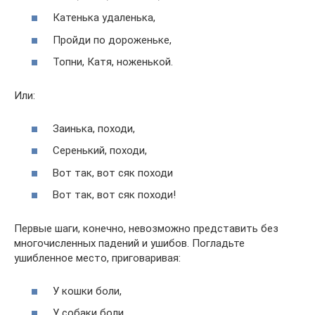
Катенька удаленька,
Пройди по дороженьке,
Топни, Катя, ноженькой.
Или:
Заинька, походи,
Серенький, походи,
Вот так, вот сяк походи
Вот так, вот сяк походи!
Первые шаги, конечно, невозможно представить без
многочисленных падений и ушибов. Погладьте
ушибленное место, приговаривая:
У кошки боли,
У собаки боли,