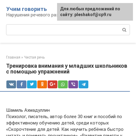
Перейти
Учим говорить
Для любых предложений по
к
Нарушения речевого развития
сайту: pleshakof@cp9.ru
контенту
Поиск:
Главная
»
Чистая речь
Тренировка внимания у младших школьников
с помощью упражнений
Шамиль Ахмадуллин
Психолог, писатель, автор более 30 книг и пособий по
эффективному обучению детей, среди которых
«Скорочтение для детей. Как научить ребёнка быстро
читать и понимать прочитанное», «Развитие памяти у