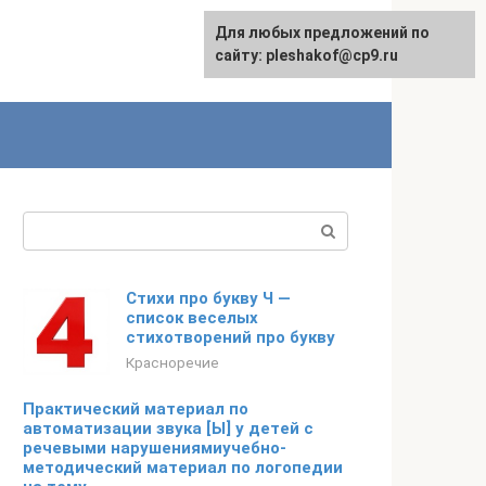
Для любых предложений по
сайту: pleshakof@cp9.ru
Поиск:
Стихи про букву Ч —
список веселых
стихотворений про букву
Красноречие
Практический материал по
автоматизации звука [Ы] у детей с
речевыми нарушениямиучебно-
методический материал по логопедии