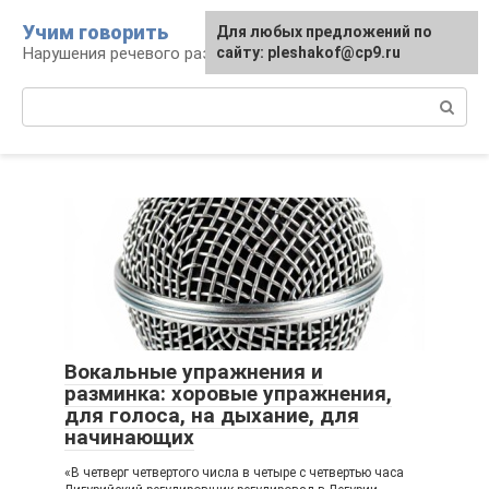
Перейти
Учим говорить
Для любых предложений по
к
Нарушения речевого развития
сайту: pleshakof@cp9.ru
контенту
Поиск:
Вокальные упражнения и
разминка: хоровые упражнения,
для голоса, на дыхание, для
начинающих
«В четверг четвертого числа в четыре с четвертью часа