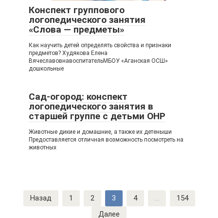
Конспект группового
логопедического занятия
«Слова — предметы»
Как научить детей определять свойства и признаки
предметов? Худякова Елена
ВячеславовнавоспитательМБОУ «Аганская ОСШ»
дошкольные
Сад-огород: конспект
логопедического занятия в
старшей группе с детьми ОНР
Животные дикие и домашние, а также их детеныши
Предоставляется отличная возможность посмотреть на
животных
Навигация
Назад
1
2
3
4
...
154
по
Далее
записям