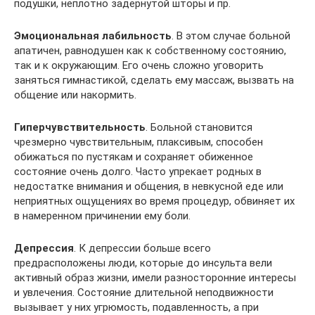
подушки, неплотно задернутой шторы и пр.
Эмоциональная лабильность
. В этом случае больной
апатичен, равнодушен как к собственному состоянию,
так и к окружающим. Его очень сложно уговорить
заняться гимнастикой, сделать ему массаж, вызвать на
общение или накормить.
Гиперчувствительность
. Больной становится
чрезмерно чувствительным, плаксивым, способен
обижаться по пустякам и сохраняет обиженное
состояние очень долго. Часто упрекает родных в
недостатке внимания и общения, в невкусной еде или
неприятных ощущениях во время процедур, обвиняет их
в намеренном причинении ему боли.
Депрессия
. К депрессии больше всего
предрасположены люди, которые до инсульта вели
активный образ жизни, имели разносторонние интересы
и увлечения. Состояние длительной неподвижности
вызывает у них угрюмость, подавленность, а при