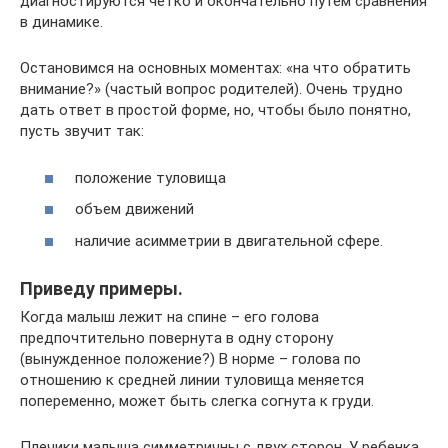
диагностируются четко и окончательно путем сравнения
в динамике.
Остановимся на основных моментах: «на что обратить
внимание?» (частый вопрос родителей). Очень трудно
дать ответ в простой форме, но, чтобы было понятно,
пусть звучит так:
положение туловища
объем движений
наличие асимметрии в двигательной сфере.
Приведу примеры.
Когда малыш лежит на спине – его голова
предпочтительно повернута в одну сторону
(вынужденное положение?) В норме – голова по
отношению к средней линии туловища меняется
попеременно, может быть слегка согнута к груди.
Плечики малыша симметричны с двух сторон. У ребенка