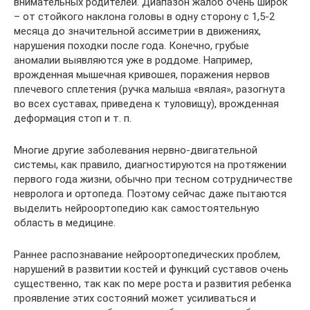
внимательных родителей. Диапазон жалоб очень широк
– от стойкого наклона головы в одну сторону с 1,5-2
месяца до значительной ассиметрии в движениях,
нарушения походки после года. Конечно, грубые
аномалии выявляются уже в роддоме. Например,
врожденная мышечная кривошея, поражения нервов
плечевого сплетения (ручка малыша «вялая», разогнута
во всех суставах, приведена к туловищу), врожденная
деформация стоп и т. п.
Многие другие заболевания нервно-двигательной
системы, как правило, диагностируются на протяжении
первого года жизни, обычно при тесном сотрудничестве
невролога и ортопеда. Поэтому сейчас даже пытаются
выделить нейроортопедию как самостоятельную
область в медицине.
Раннее распознавание нейроортопедических проблем,
нарушений в развитии костей и функций суставов очень
существенно, так как по мере роста и развития ребенка
проявление этих состояний может усиливаться и