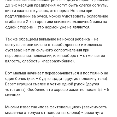
до 3-х месяцев предплечия могут быть слегка согнуты,
кисти сжаты в кулачок, это норма. Но если при
подтягивании за ручки, можно чувствовать ослабление
сгибания с 2-х сторон или снижение мышечной силы на
одной стороне – это нормой уже не является.
Так же обращаем внимание на ножки ребенка – не
согнуты ли они сильно в тазобедренных и коленных
суставах, нет ли сильного сопротивления при
переодевании, пеленании, или наоборот – отмечается
вялость, слабость, «переразгибание».
Вот малыш начинает переворачиваться и постоянно на
один бочек (как – будто щадит другую половину тела).
Берет игрушки смелее и четче одной рукой (другая
«отстает»). Особенно это хорошо заметно после 5,5 – 6
месяцев.
Многим известна «поза фехтовальщика» (зависимость
мышечного тонуса от поворота головы) – разогнута