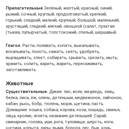
Прилагательные
Зелёный, желтый, красный, синий,
рыжий, сочный, круглый, продолговатый, крепкий,
горький, сладкий, мелкий, крупный, большой, маленький,
хрустящий, гладкий, мягкий, овощной (салат, пузатая
(тыква, пупырчатый, толстокожий, спелый, шершавый.
Глагол.
Расти, поливать, копать, выкапывать,
вскапывать, полоть, сажать, сеять, удобрять,
выращивать, спеет, собирать, срывать, срезать, мыть,
хранить, солить, варить, жарить, пересаживать,
заготавливать.
Животные
Существительные.
Дикие: лис, волк, медведь, заяц,
белка, лиса, ёж, олень, детёныши, медвежонок, зайчонок,
кабан, рысь, бобр, тюлень, морж, щетина, пасть.
Домашние: кошка, собака, корова, коза, лошадь, свинья,
овца, кролик, ягнята, названия детёнышей. Сарай,
свинарник, голова, уши, рога, туловище, шерсть, ноги,
щетина, копыта, лапы, вымя, борода, пёс, бык, конь,