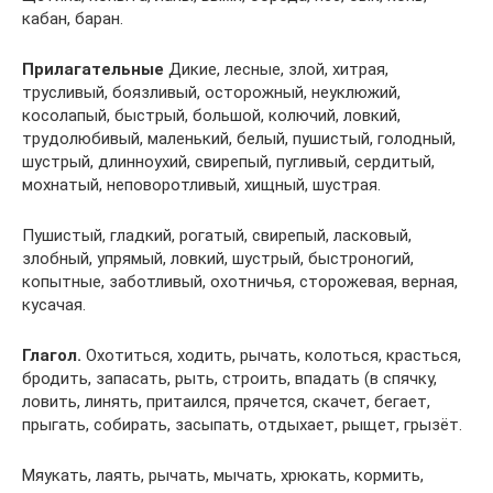
кабан, баран.
Прилагательные
Дикие, лесные, злой, хитрая,
трусливый, боязливый, осторожный, неуклюжий,
косолапый, быстрый, большой, колючий, ловкий,
трудолюбивый, маленький, белый, пушистый, голодный,
шустрый, длинноухий, свирепый, пугливый, сердитый,
мохнатый, неповоротливый, хищный, шустрая.
Пушистый, гладкий, рогатый, свирепый, ласковый,
злобный, упрямый, ловкий, шустрый, быстроногий,
копытные, заботливый, охотничья, сторожевая, верная,
кусачая.
Глагол.
Охотиться, ходить, рычать, колоться, красться,
бродить, запасать, рыть, строить, впадать (в спячку,
ловить, линять, притаился, прячется, скачет, бегает,
прыгать, собирать, засыпать, отдыхает, рыщет, грызёт.
Мяукать, лаять, рычать, мычать, хрюкать, кормить,