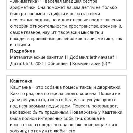
«Заниматика» — весёлая младшая сестра
арифметики. Она поможет вашим детям не только
быстро запомнить цифры и решать с ними
несложные задачи, но и даст первые представления
о теории относительности, пространстве, времени и,
самое главное, научит творчески мыслить и
находить правильные решения как в арифметике, так
и в жизни.
Подробнее
Математические занятия | | Добавил: letitvlavasaf |
Дата: 06.10.2021 | Обновлен: | Комментарии (0)
*
Каштанка
Каштанка – это собачка помесь таксы и дворняжки.
Как-то раз, она потеряла своего хозяина. Поиски не
дали результата, так что бедняжка уснула просто
под незнакомым подъездом. Повесть показывает,
как важно быть преданным. Новая жизнь у Каштанки
была полной интересных событий, собака не
испытывала голода, но она все же возвращается к
хозяину, потому что любит его.