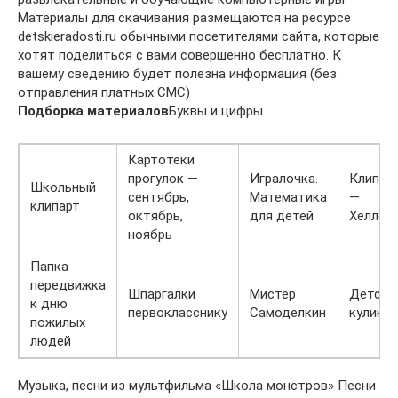
Материалы для скачивания размещаются на ресурсе
detskieradosti.ru обычными посетителями сайта, которые
хотят поделиться с вами совершенно бесплатно. К
вашему сведению будет полезна информация (без
отправления платных СМС)
Подборка материалов
Буквы и цифры
Картотеки
прогулок —
Игралочка.
Клипар
Школьный
сентябрь,
Математика
—
клипарт
октябрь,
для детей
Хеллоу
ноябрь
Папка
передвижка
Шпаргалки
Мистер
Детска
к дню
первокласснику
Самоделкин
кулина
пожилых
людей
Музыка, песни из мультфильма «Школа монстров» Песни