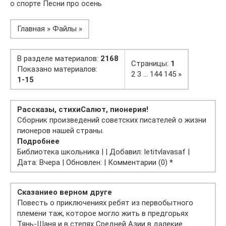
о спорте Песни про осень
Главная » Файлы »
В разделе материалов:
2168
Страницы:
1
Показано материалов:
2 3 … 144 145 »
1-15
Рассказы, стихи
Салют, пионерия!
Сборник произведений советских писателей о жизни
пионеров нашей страны.
Подробнее
Библиотека школьника | | Добавил: letitvlavasaf |
Дата: Вчера | Обновлен: | Комментарии (0)
*
Сказание
о верном друге
Повесть о приключениях ребят из первобытного
племени таж, которое могло жить в предгорьях
Тянь-Шаня и в степях Средней Азии в далекие