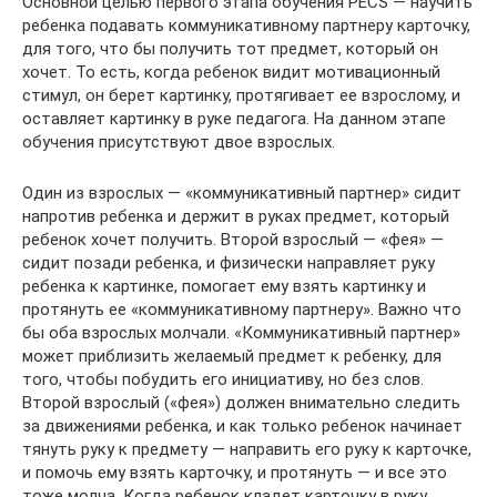
Основной целью первого этапа обучения РЕСS — научить
ребенка подавать коммуникативному партнеру карточку,
для того, что бы получить тот предмет, который он
хочет. То есть, когда ребенок видит мотивационный
стимул, он берет картинку, протягивает ее взрослому, и
оставляет картинку в руке педагога. На данном этапе
обучения присутствуют двое взрослых.
Один из взрослых — «коммуникативный партнер» сидит
напротив ребенка и держит в руках предмет, который
ребенок хочет получить. Второй взрослый — «фея» —
сидит позади ребенка, и физически направляет руку
ребенка к картинке, помогает ему взять картинку и
протянуть ее «коммуникативному партнеру». Важно что
бы оба взрослых молчали. «Коммуникативный партнер»
может приблизить желаемый предмет к ребенку, для
того, чтобы побудить его инициативу, но без слов.
Второй взрослый («фея») должен внимательно следить
за движениями ребенка, и как только ребенок начинает
тянуть руку к предмету — направить его руку к карточке,
и помочь ему взять карточку, и протянуть — и все это
тоже молча. Когда ребенок кладет карточку в руку