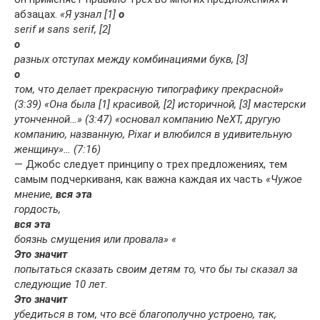
абзацах.
«Я узнал [1]
о
serif и sans serif, [2]
о
разных отступах между комбинациями букв, [3]
о
том, что делает прекрасную типографику прекрасной»
(3:39) «Она была [1] красивой, [2] историчной, [3] мастерски
утонченной…» (3:47) «основал компанию NeXT, другую
компанию, названную, Pixar и влюбился в удивительную
женщину»… (7:16)
— Джобс следует принципу о трех предложениях, тем
самым подчеркиваня, как важна каждая их часть
«Чужое
мнение,
вся эта
гордость,
вся эта
боязнь смущения или провала» «
Это значит
попытаться сказать своим детям то, что бы ты сказал за
следующие 10 лет.
Это значит
убедиться в том, что всё благополучно устроено, так,