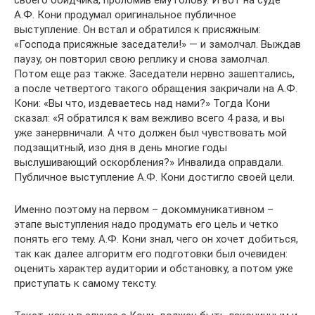
А.Ф. Кони продумал оригинальное публичное
выступление. Он встал и обратился к присяжным:
«Господа присяжные заседатели!» — и замолчал. Выждав
паузу, он повторил свою реплику и снова замолчал.
Потом еще раз также. Заседатели нервно зашептались,
а после четвертого такого обращения закричали на А.Ф.
Кони: «Вы что, издеваетесь над нами?» Тогда Кони
сказал: «Я обратился к вам вежливо всего 4 раза, и вы
уже занервничали. А что должен был чувствовать мой
подзащитный, изо дня в день многие годы
выслушивающий оскорбления?» Инвалида оправдали.
Публичное выступление А.Ф. Кони достигло своей цели.
Именно поэтому на первом – докоммуникативном –
этапе выступления надо продумать его цель и четко
понять его тему. А.Ф. Кони знал, чего он хочет добиться,
так как далее алгоритм его подготовки был очевиден:
оценить характер аудитории и обстановку, а потом уже
приступать к самому тексту.