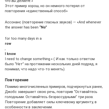
что вы делаете.»
Этот пример хорош, но он немного потерял от
повторения «единственный способ»
Ассонанс (повторение гласных звуков) — «And whenever
the answer has been
“No”
for too many days in a
row
,
I know
I need to change something.» ( И как только ответом
было “Нет” на протяжении нескольких дней подряд, я
понимал, что надо что-то менять).
Повторение
Помимо многочисленных примеров, подчеркнутых ранее,
Джобс завершает свою речь, повторив “Оставайтесь
голодными. Оставайтесь безрассудными” три раза.
Повторение добавляет силы ключевому аргументу, в
особенности в заключении.