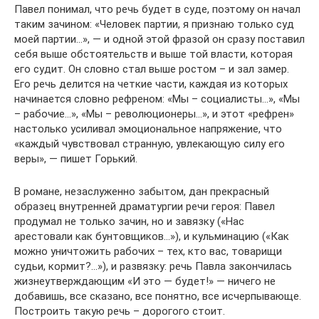
Павел понимал, что речь будет в суде, поэтому он начал
таким зачином: «Человек партии, я признаю только суд
моей партии…», — и одной этой фразой он сразу поставил
себя выше обстоятельств и выше той власти, которая
его судит. Он словно стал выше ростом – и зал замер.
Его речь делится на четкие части, каждая из которых
начинается словно рефреном: «Мы – социалисты…», «Мы
– рабочие…», «Мы – революционеры…», и этот «рефрен»
настолько усиливал эмоциональное напряжение, что
«каждый чувствовал странную, увлекающую силу его
веры», — пишет Горький.
В романе, незаслуженно забытом, дан прекрасный
образец внутренней драматургии речи героя: Павел
продумал не только зачин, но и завязку («Нас
арестовали как бунтовщиков…»), и кульминацию («Как
можно уничтожить рабочих – тех, кто вас, товарищи
судьи, кормит?…»), и развязку: речь Павла закончилась
жизнеутверждающим «И это — будет!» — ничего не
добавишь, все сказано, все понятно, все исчерпывающе.
Построить такую речь – дорогого стоит.