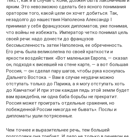
Текст, как и в случае с Кони, должен быть лаконичным и
ярким. Это невозможно сделать без ясного понимания
оратором того, какой цели он хочет добиться. Так,
незадолго до нашествия Наполеона Александр I
принимал у себя французских дипломатов, уже понимая,
что войны не избежать. Император четко понимал цель
своей речи: надо донести до французов
бессмысленность затеи Наполеона, ее обреченность.
Его речь была великолепна по своей краткости и
яркости воздействия: «Вот маленькая Европа, — сказал
он, подходя к висевшей на стене карте, — а вот большая
Россия, — он сделал пару шагов, чтобы рука коснулась
Дальнего Востока. – Вам в случае неудачи можно
отступать только до Парижа, а я могу отступать хоть
до Камчатки! И при этом каждая пядь этой земли будет
вам враждебна, ни одна баба борьбы не прекратит.
Россия может проиграть отдельные сражения, но
побежденной России никогда не бывать». Послы и
дипломаты ушли потрясенные.
Чем точнее и выразительнее речь, тем большей
подготовки она требует. И дело не только в речевом ее