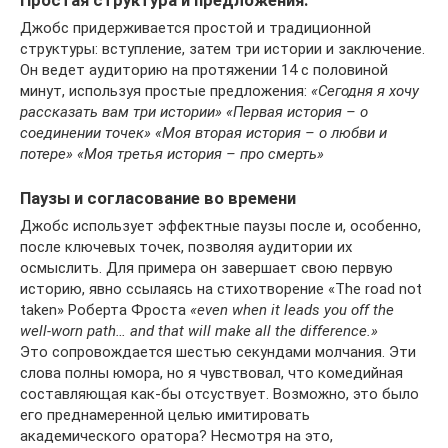
Простая структура и предложения.
Джобс придерживается простой и традиционной
структуры: вступление, затем три истории и заключение.
Он ведет аудиторию на протяжении 14 с половиной
минут, используя простые предложения:
«Сегодня я хочу
рассказать вам три истории» «Первая история – о
соединении точек» «Моя вторая история – о любви и
потере» «Моя третья история – про смерть»
Паузы и согласование во времени
Джобс использует эффектные паузы после и, особенно,
после ключевых точек, позволяя аудитории их
осмыслить. Для примера он завершает свою первую
историю, явно ссылаясь на стихотворение «The road not
taken» Роберта Фроста
«even when it leads you off the
well-worn path… and that will make all the difference.»
Это сопровождается шестью секундами молчания. Эти
слова полны юмора, но я чувствовал, что комедийная
составляющая как-бы отсуствует. Возможно, это было
его преднамеренной целью имитировать
академического оратора? Несмотря на это,