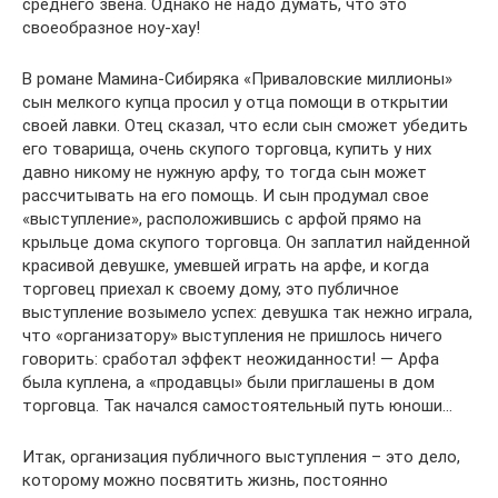
среднего звена. Однако не надо думать, что это
своеобразное ноу-хау!
В романе Мамина-Сибиряка «Приваловские миллионы»
сын мелкого купца просил у отца помощи в открытии
своей лавки. Отец сказал, что если сын сможет убедить
его товарища, очень скупого торговца, купить у них
давно никому не нужную арфу, то тогда сын может
рассчитывать на его помощь. И сын продумал свое
«выступление», расположившись с арфой прямо на
крыльце дома скупого торговца. Он заплатил найденной
красивой девушке, умевшей играть на арфе, и когда
торговец приехал к своему дому, это публичное
выступление возымело успех: девушка так нежно играла,
что «организатору» выступления не пришлось ничего
говорить: сработал эффект неожиданности! — Арфа
была куплена, а «продавцы» были приглашены в дом
торговца. Так начался самостоятельный путь юноши…
Итак, организация публичного выступления – это дело,
которому можно посвятить жизнь, постоянно