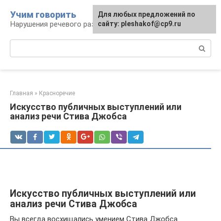
Перейти
Учим говорить
Для любых предложений по
к
Нарушения речевого развития
сайту: pleshakof@cp9.ru
контенту
Поиск:
Главная
»
Красноречие
Искусство публичных выступлений или
анализ речи Стива Джобса
Искусство публичных выступлений или
анализ речи Стива Джобса
Вы всегда восхищались умением Стива Джобса