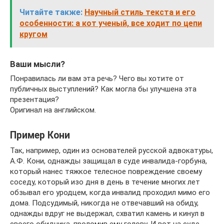
Читайте также:
Научный стиль текста и его
особенности: а кот ученый, все ходит по цепи
кругом
Ваши мысли?
Понравилась ли вам эта речь? Чего вы хотите от
публичных выступлений? Как могла бы улучшена эта
презентация?
Оригинал на английском.
Пример Кони
Так, например, один из основателей русской адвокатуры,
А.Ф. Кони, однажды защищал в суде инвалида-горбуна,
который нанес тяжкое телесное повреждение своему
соседу, который изо дня в день в течение многих лет
обзывал его уродцем, когда инвалид проходил мимо его
дома. Подсудимый, никогда не отвечавший на обиду,
однажды вдруг не выдержал, схватил камень и кинул в
своего обидчика, проломив ему голову. И вот на суде