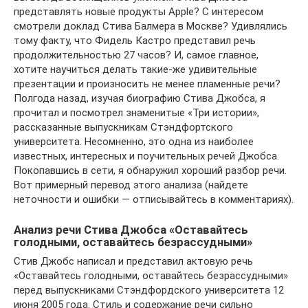
представлять новые продукты Apple? С интересом
смотрели доклад Стива Балмера в Москве? Удивлялись
тому факту, что Фидель Кастро представил речь
продолжительностью 27 часов? И, самое главное,
хотите научиться делать такие-же удивительные
презентации и произносить не менее пламенные речи?
Полгода назад, изучая биографию Стива Джобса, я
прочитал и посмотрел знаменитые «Три истории»,
рассказанные выпускникам Стэндфортского
университета. Несомненно, это одна из наиболее
известных, интересных и поучительных речей Джобса.
Покопавшись в сети, я обнаружил хороший разбор речи.
Вот примерный перевод этого анализа (найдете
неточности и ошибки — отписывайтесь в комментариях).
Анализ речи Стива Джобса «Оставайтесь
голодными, оставайтесь безрассудными»
Стив Джобс написал и представил актовую речь
«Оставайтесь голодными, оставайтесь безрассудными»
перед выпускниками Стэндфордского университета 12
июня 2005 года. Стиль и содержание речи сильно